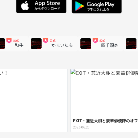
和牛
かまいたち
四千頭身
EXIT・兼近大樹と豪華俳優陣のオ
2026.06.20