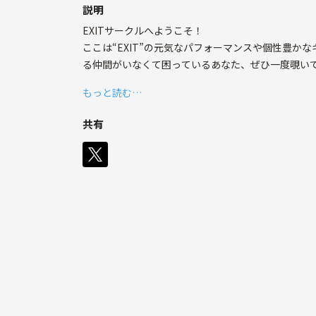
説明
EXITサークルへようこそ！
ここは“EXIT”の元気なパフォーマンスや個性豊か
る仲間がいなくて困っているあなた、ぜひ一度覗いて
もっと読む…
サークルでは、ライブの盛り上がりやバラエティでの
共有
EXITのファンとして、もっと深く繋がりたい方は大