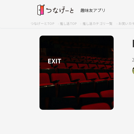
趣味友アプリ
つなげーとTOP
推し活TOP
推し活カテゴリ一覧
お笑いカ