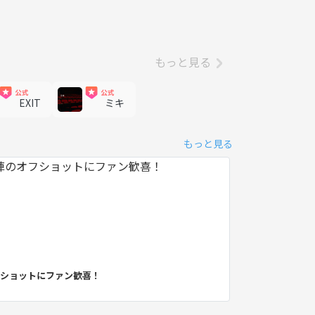
もっと見る
EXIT
ミキ
もっと見る
フショットにファン歓喜！
EXIT出演の『
2026.06.17