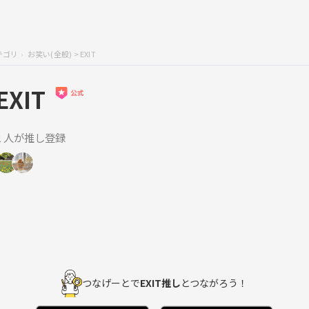
テゴリ
お笑い(全般)
> EXIT
EXIT
2 人が推し登録
つなげーとで
EXIT推し
とつながろう！