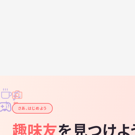
♫
✧
✦
✦
♪
✧
さあ、はじめよう
趣味友
を見つけよ