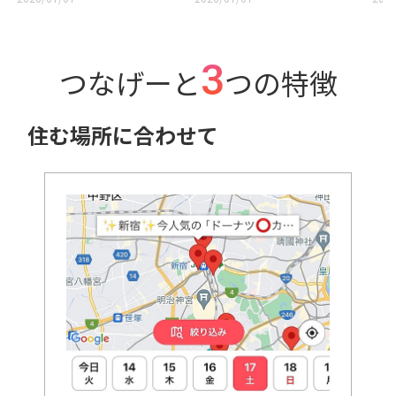
上で
3
つなげーと
つの特徴
住む場所に合わせて