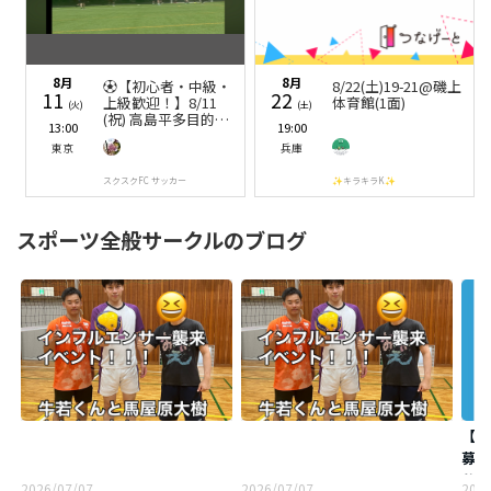
8月
8月
⚽【初心者・中級・
8/22(土)19-21@磯上
11
22
上級歓迎！】8/11
体育館(1面)
(火)
(土)
(祝) 高島平多目的運
13:00
19:00
動場で楽しくサッカ
東京
兵庫
ー
スクスクFC サッカー
✨キラキラK✨
スポーツ全般サークルのブログ
【2
募集
公認
2026/07/07
2026/07/07
2026