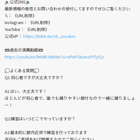
🔈公式SNS🔈
最新情報の発信とお問い合わせの受付してますのでぜひご覧ください
𝕏： 《URL削除》
Instagram： 《URL削除》
YouTube： 《URL削除》
公式HP：
https://linktr.ee/sb_yosakoi
📼過去の演舞動画📼
https://youtu.be/hKt8PJdtD8o?si=xPnPOkumsPtTytZc
💭よくある質問💭
Q1.初心者ですが大丈夫ですか？
A1.はい、大丈夫です！
ほとんどが初心者で、誰でも踊りやすい振付なので一緒に踊りましょ
ー！
Q2.練習はいつどこでやっていますか？
A2.基本的に都内近郊で練習を行っております
平日もご希望あれば開催するのでご安心ください