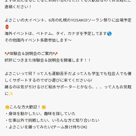
連絡ください！
よさこいの大イベント、6月の札幌のYOSAKOIソーラン祭りに出場予定
🏮
海外イベントは、ベトナム、タイ、カナダを予定してます🌎
その他国内イベント多数参加します～
🐶体験会＆説明会のご案内🐶
好評につきまた体験会＆説明会を開催します！！
よさこいって何？って人も運動苦手だよって人も学生でも社会人でも優
しくサポートするのでぜひ遊びに来てください🎶
踊るのは気が引けるけど給水サポーターとかなら、、、って人もお気軽
に✨
👏こんな方大歓迎！👏
・身体を動かしたい、趣味を探していた
・仕事以外で挑戦したい、いろんな方と知り合いたい
・よさこいを踊ってみたい(チーム掛け持ちOK)