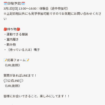
🗓日程(予定)🗓
3月1日[日] 13:00～16:00：体験会（途中参加可）
※上記日程以外にも見学参加可能ですのでお気軽にお問い合わせくださ
い
🎒持ち物🎒
・運動できる服装
・室内履き
・飲み物
・（持っている人は）鳴子
📝応募フォーム📝
《URL削除》
質問があればLINEまで！
💬公式LINE💬
《URL削除》
皆様にお会いできること、楽しみにしてます！！