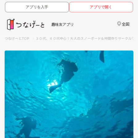
アプリを入手
アプリで開く
全国
趣味友アプリ
つなげーとTOP
３０代、４０代中心！大人のスノーボード&仲間作りサークル♡