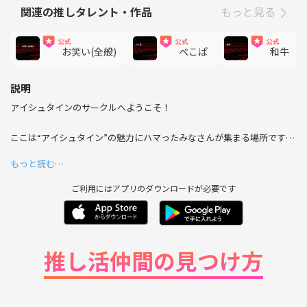
関連の推しタレント・作品
もっと見る
お笑い(全般)
ぺこぱ
和牛
説明
アイシュタインのサークルへようこそ！
ここは“アイシュタイン”の魅力にハマったみなさんが集まる場所です。
冷静な分析とユーモアが交じる彼の独特な世界観に、初めて触れる方
もっと読む…
も、長年ファンの方も大歓迎！👀
ご利用にはアプリのダウンロードが必要です
ライブやイベントで披露される新たな一面、そして過去の名場面を語り
合いながら、アイシュタインの魅力を存分に感じてみませんか？
自分だけの視点で語れる仲間と、思い出やエピソードをシェアする場と
して、ここで一緒に盛り上がりましょう！
推し活仲間の見つけ方