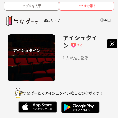
アプリを入手
アプリで開く
全国
趣味友アプリ
アイシュタイ
ン
1 人が推し登録
つなげーとで
アイシュタイン推し
とつながろう！