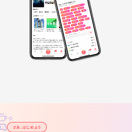
✧
✦
さあ、はじめよう