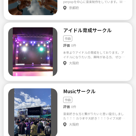
perpopを中心に音楽制作をしています。 lilbe
sh ramkoやlazydoll,kegonのようなhyperpop
京都府
の音楽活動に興味を持って、共にできる人を
探しています。もし興味があればご連絡くださ
い。
アイドル育成サークル
作曲
評価
0件
本年よりアイドルの育成をしております。 ア
イドルになりたい方、興味がある方、 ぜひご
参加ください！ メンバーさんの募集はほかに
大阪府
も映像関係の仕事や裏方関係のお手伝いや一
緒にアイドル育成をして頂ける方も探してま
すのでどなたでも大丈夫なので一度気軽にお
尋ねくださいね！
Musicサークル
作曲
評価
0件
音楽好きな方と繋がりたいと思い設立しまし
た！！！ カラオケ大好き！！！ライブ大好
き！！ バンド大好き！！！作曲大好き！！！
大阪府
そんな方々出会いたいと思っております☺️ 学
生時代、音楽やっていたけど社会人になって