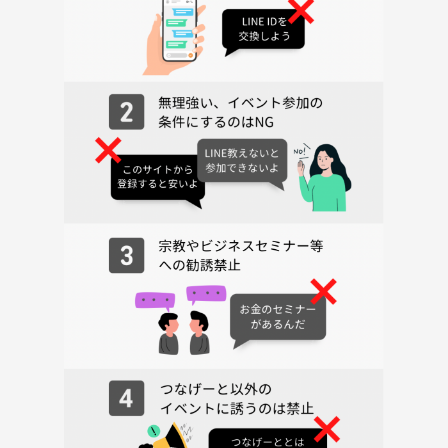
✧• ─────────── •✧
【おすすめポイント】
・友達探し、趣味仲間探しに最適！
・初心者でも遊べる軽〜中量級中心
・希望があれば重量級も立卓可能
※卓内で意見が割れた場合は軽〜中量級を優先します🙇
✧• ─────────── •✧
【注意事項】
・スタッフがゲームを選定し、卓を編成します。
性別・年齢は基本的に考慮しません。
・同卓NGの方がいらっしゃる場合はスタッフにお申し付けください。
可能な限り配慮させていただきます。
・連絡先交換は当事者の明確な同意がある場合のみ、各自の責任で行っ
てください。
・店内撮影は同卓している全員の許可を取ってください。
顔出しNGの方がいる場合、映り込み防止にご協力ください。
・公式撮影を行う場合は事前にアナウンスします（写り込みNGの方は