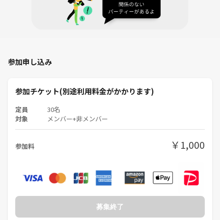
スタッフへ）。
・誹謗中傷・過度な指示出し・マウンティング・ネタバレ・ルール無視
禁止です。
・スタッフの判断で今後のご入店をお断りさせていただく場合がござい
ます。
・勧誘（宗教・MLM・営業）、ナンパ目的のみの参加、連絡先強要、過
参加申し込み
度なボディタッチは禁止です。
・貴重品は自己管理でお願いします。紛失・盗難・破損等への責任は負
いかねます。
参加チケット(別途利用料金がかかります)
・参加者同士のトラブルについて当団体は責任を負いかねます
定員
30名
・つなげーとのキャンセルポリシーをご確認ください
対象
メンバー+非メンバー
・ゲームは大切に扱ってください
￥1,000
✧• ─────────── •✧
参加料
ご質問はお気軽に！
申込ボタンを押した方、現地でお待ちしております🥳
募集終了