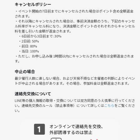
手ぶらでOK！
キャンセルポリシー
・イベント開始の7日前までにキャンセルされた場合はポイント含め全額返金
✧• ─────────── •✧
されます。
・それ以降にキャンセルされた場合は、事前決済金額のうち、下記のキャンセ
ル料率がキャンセル料になり、決済金額とポイントのそれぞれからキャンセル
【当日の流れ】
料を差し引いた金額が返金されます。
🔸① 同卓で簡単な自己紹介
・6日前から3日前まで: 30%
最初に座ったテーブルで、軽く自己紹介してからスタート！
・2日前: 50%
・前日: 80%
名前・好きなゲーム・今日来た理由など、気軽にワンワードでOKで
・当日: 100%
す。
・ただし、お申し込み後 1時間以内にキャンセルされた場合は全額返金されま
す。
🔸② ゲーム中は「自分も相手も楽しく」がモットー
中止の場合
canvasのイベントは“相手が楽しめば自分も楽しい” をモットーにして
最少催行人数に達しない場合、および天候不順など主催者の判断によりイベン
います🌿
トが中止される場合があります。その場合、参加料金は全額返金されます。
・ドリンクが少なくなったら一声かける
連絡先交換について
・勝っても負けてもお互いを称え合う
LINE等の個人情報の取得・交換については双方同意のうえ慎重に行ってくださ
などの“ちょっとした思いやり”で、安心して遊べる場を作ります。
い。連絡先交換のルール（禁止事項等）について詳しくは
こちら
をご覧くださ
い。
分からないルールは気軽に質問してください！スタッフがサポートしま
す！