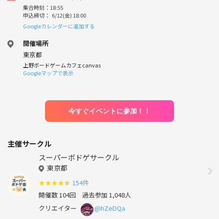
集合時刻：18:55
申込締切： 6/12(金) 18:00
Googleカレンダーに追加する
開催場所
東京都
上野ボードゲームカフェcanvas
Googleマップで表示
今すぐイベントに参加！！
主催サークル
スーパーボドゲサークル
東京都
★
★
★
★
★
154件
開催数 104回
過去参加 1,048人
クリエイター
@hZeDQa