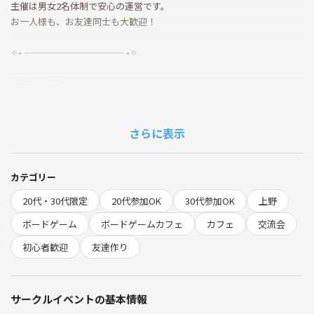
主催は男女2名体制で安心の運営です。
お一人様も、お友達同士も大歓迎！
✧• ─────────── •✧
【開催日時】
18:00 開場※集まった方から順次スタート
19:00 開始
22:30 終了
さらに表示
※途中参加・途中退出ＯＫ！
【場所】
カテゴリー
ボードゲームカフェcanvas
20代・30代限定
20代参加OK
30代参加OK
上野
〒110-0005 東京都台東区上野4-9-2たいまるビル4階
ボードゲーム
ボードゲームカフェ
カフェ
交流会
【参加費】
初心者歓迎
友達作り
2,000円（ソフトドリンク飲み放題）
＋1,000円でアルコール飲み放題もOK🍺
サークルイベントの基本情報
【持ち物】