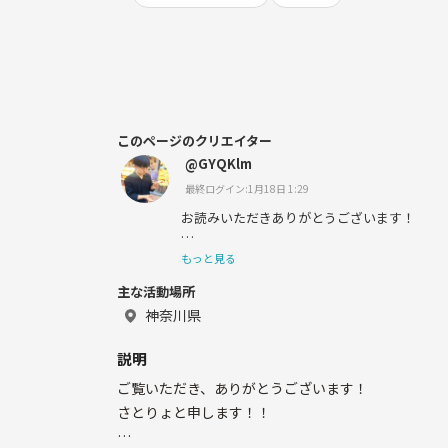
このページのクリエイター
@GYQKlm
最終ログイン:1月18日 1:29
お読みいただきありがとうございます！
横浜市住みの2000年生まれ、さとりょと申し
もっと見る
主な活動場所
神奈川県
フットサル・バスケ・テニス・料理会などの
ります！！
説明
ご覧いただき、ありがとうございます！
さとりょと申します！！
フットサル・バスケ・テニスに関しては、す
（ビギナー、たまぁにガチ）