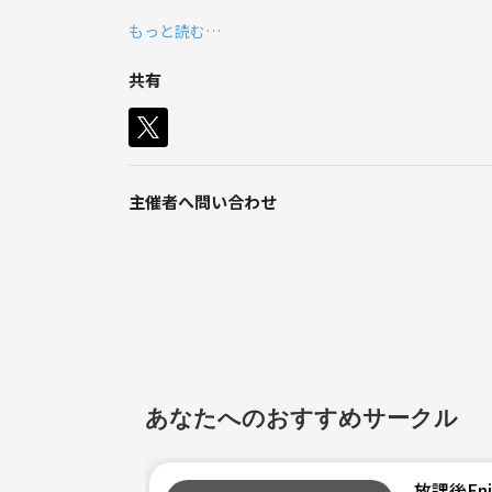
もっと読む…
関内駅から徒歩5分の場所で料理パーティーを開催
どしどし参加してください！！！
共有
料理・食事が好きな方、海外の方、コミュニケーシ
主催者へ問い合わせ
あなたへのおすすめサークル
放課後Enj