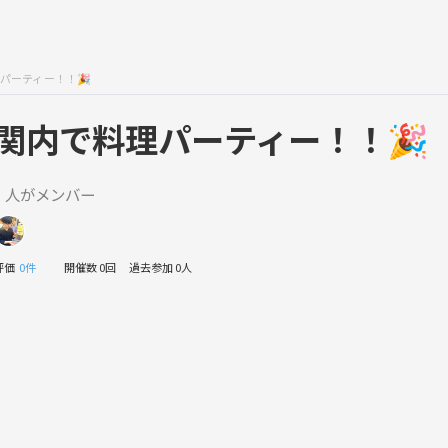
パーティー！！🎉
関内で料理パーティー！！🎉
1 人がメンバー
評価
0件
開催数 0回
過去参加 0人