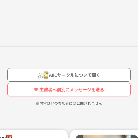
しています！！
ョンを取りたい方はぜひ一緒に楽しみましょう！！
AIにサークルについて聞く
💬 主催者へ個別にメッセージを送る
※内容は他の参加者には公開されません
oy🌇