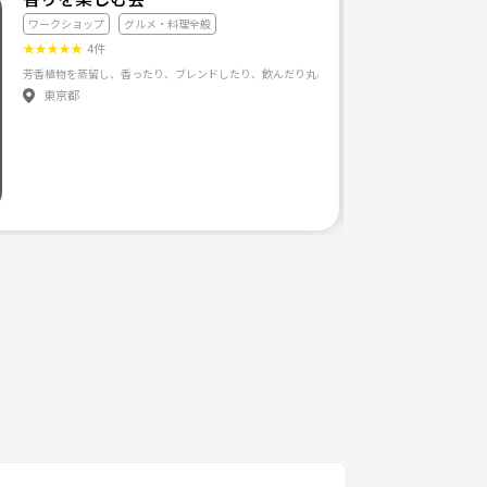
ワークショップ
グルメ・料理全般
★
★
★
★
★
4件
ご覧いただき、ありがとうご
東京都