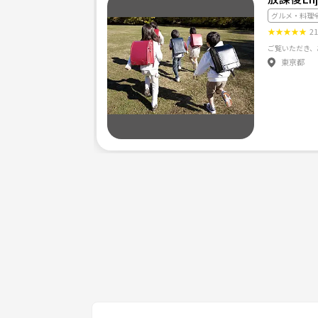
グルメ・料理
★
★
★
★
★
2
東京都