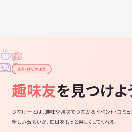
♫
✧
✦
✦
♪
✧
さあ、はじめよう
趣味友
を見つけよ
つなげーとは、趣味や興味でつながるイベント・コミュ
新しい出会いが、毎日をもっと楽しくしてくれる。