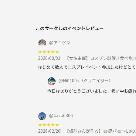
このサークルのイベントレビュー
@
アニゲマ
★
★
★
★
★
2026/08/01
【女性主催】コスプレ謎解き食べ歩
はじめて数人でコスプレイベント参加したけどとて
@
Hi0109a
（クリエイター）
今日はありがとうございました！暑い中お疲れ
@
kazu0306
★
★
★
★
★
2026/02/20
【板前さんが作る】🍲鍋パ🍲～Lp