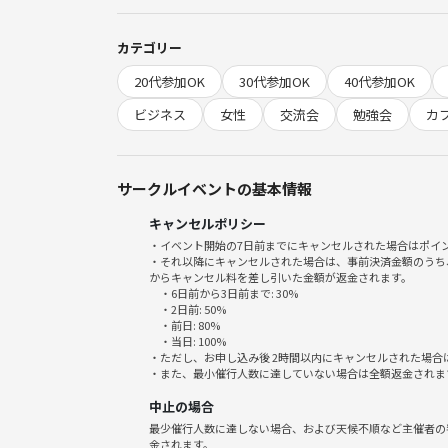
どんな悩みでも構いません！
カテゴリー
不安をぶちまけて、お話しましょ！
20代参加OK
30代参加OK
40代参加OK
ビジネス
女性
交流会
勉強会
カ
サークルイベントの基本情報
キャンセルポリシー
・イベント開始の7日前までにキャンセルされた場合はポイ
・それ以降にキャンセルされた場合は、事前決済金額のうち
からキャンセル料を差し引いた金額が返金されます。
・6日前から3日前まで: 30%
・2日前: 50%
・前日: 80%
・当日: 100%
・ただし、お申し込み後 2時間以内にキャンセルされた場合
・また、最小催行人数に達していない場合は全額返金されま
中止の場合
最少催行人数に達しない場合、および天候不順など主催者の
金されます。