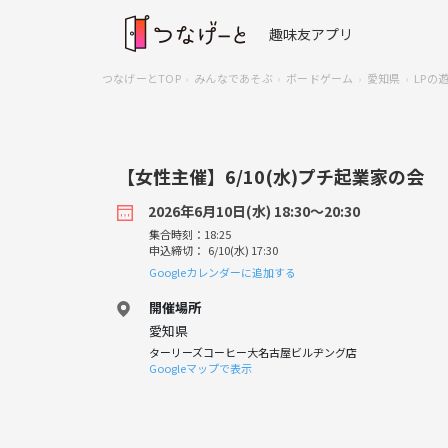
趣味友アプリ
つなげーとTOP
みんなであそぶ
ボードゲーム
愛知県
LPの
【女性主催】6/10(水)プチ起業家の会
2026年6月10日(水) 18:30〜20:30
集合時刻：18:25
申込締切： 6/10(水) 17:30
Googleカレンダーに追加する
開催場所
愛知県
ターリーズコーヒー大名古屋ビルヂング店
Googleマップで表示