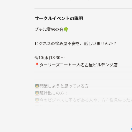
サークルイベントの説明
プチ起業家の会🍀
ビジネスの悩み屋不安を、話しいませんか？
6/10(水)18:30～
📍ターリーズコーヒー大名古屋ビルヂング店
🧑‍🏫開業しようと思っている方
🧑‍🏫駆け出しの方！
🧑‍🏫今のビジネスに不安がある人や、方向性見失った
🧑‍🏫何かやりたいけど、何からやればいいか分からな
🧑‍🏫全く考えてないけど、何かやりたい方
🧑‍🏫一人で不安な方