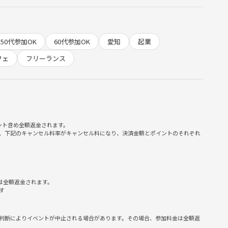
50代参加OK
60代参加OK
愛知
起業
フェ
フリーランス
ント含め全額返金されます。
、下記のキャンセル料率がキャンセル料になり、決済金額とポイントのそれぞれ
は全額返金されます。
す
判断によりイベントが中止される場合があります。その場合、参加料金は全額返