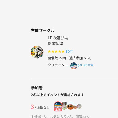
主催サークル
LPの遊び場
愛知県
★
★
★
★
★
30件
開催数 22回
過去参加 63人
クリエイター
@Hi0109a
参加者
2名以上でイベントが実施されます
3
/ 上限なし
主催
主催者1人、お気に入り2人、閲覧33人