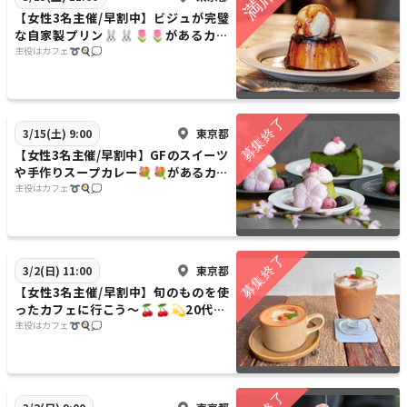
【女性3名主催/早割中】ビジュが完璧
な自家製プリン🐰🐰🌷🌷があるカフ
ェに行こう〜💫💫20代30代限定
主役はカフェ➰🍳💭
東京都
3/15(土) 9:00
【女性3名主催/早割中】GFのスイーツ
や手作りスープカレー💐💐があるカフ
ェに行こう〜🌿🌿20代30代限定
主役はカフェ➰🍳💭
東京都
3/2(日) 11:00
【女性3名主催/早割中】旬のものを使
ったカフェに行こう〜🍒🍒💫20代30
代限定※お店変更します
主役はカフェ➰🍳💭