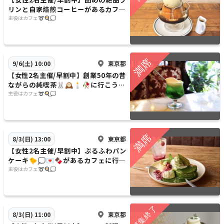
リンと自家焙煎コーヒーがあるカフェ
に行こう〜🐷🐷💐🌱20代30代限定
主役はカフェ➰🍳💭
東京都
9/6(土) 10:00
【女性2名主催/早割中】創業50年の昔
ながらの純喫茶🐰🕰️🕯️🥀に行こう〜
🍃🍃20代30代限定
主役はカフェ➰🍳💭
東京都
8/3(日) 13:00
【女性2名主催/早割中】ぷるふわパン
ケーキ🐤💭💌🍫があるカフェに行こ
う〜🌿🌿20代30代限定
主役はカフェ➰🍳💭
東京都
8/3(日) 11:00