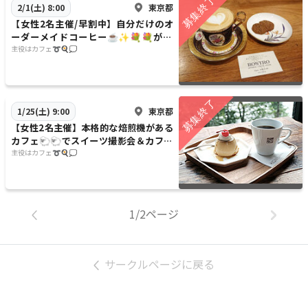
東京都
2/1(土) 8:00
【女性2名主催/早割中】自分だけのオ
ーダーメイドコーヒー☕️✨💐💐が楽
しめるカフェに行こう〜🐶🐶20代30
主役はカフェ➰🍳💭
代限定
東京都
1/25(土) 9:00
【女性2名主催】本格的な焙煎機がある
カフェ🐑🐑でスイーツ撮影会＆カフェ
会をしよう〜🍰🌿📸💫20代30代限定
主役はカフェ➰🍳💭
1/2ページ
サークルページに戻る