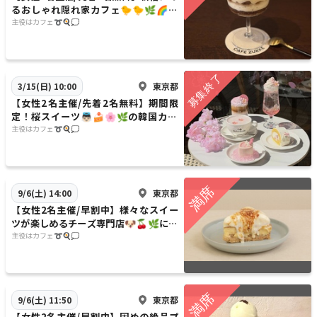
るおしゃれ隠れ家カフェ🐤🐤🌿🌈に
行こう✨✨20代30代限定
主役はカフェ➰🍳💭
東京都
3/15(日) 10:00
【女性2名主催/先着2名無料】期間限
定！桜スイーツ👼🏻🍰🌸🌿の韓国カフ
ェに行こう✨✨20代30代限定
主役はカフェ➰🍳💭
東京都
9/6(土) 14:00
【女性2名主催/早割中】様々なスイー
ツが楽しめるチーズ専門店🐶🍒🌿に行
こう〜🧀🧀20代30代限定
主役はカフェ➰🍳💭
東京都
9/6(土) 11:50
【女性2名主催/早割中】固めの絶品プ