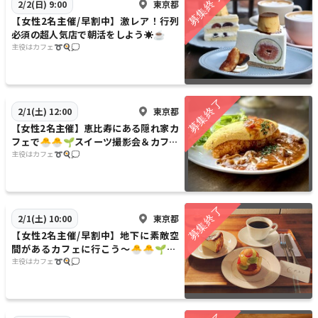
東京都
2/2(日) 9:00
【女性2名主催/早割中】激レア！行列
必須の超人気店で朝活をしよう☀️☕️
主役はカフェ➰🍳💭
東京都
2/1(土) 12:00
【女性2名主催】恵比寿にある隠れ家カ
フェで🐣🐣🌱スイーツ撮影会＆カフェ
会をしよう〜🍰🌿📸💫20代30代限定
主役はカフェ➰🍳💭
東京都
2/1(土) 10:00
【女性2名主催/早割中】地下に素敵空
間があるカフェに行こう〜🐣🐣🌱20
代30代限定
主役はカフェ➰🍳💭