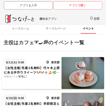
アプリを入手
アプリで開く
全国
趣味友アプリ
トークルーム
サークルページ
イベント
主役はカフェ➰🍳💭のイベント一覧
東京都
8/11(火) 9:00
【女性主催/先着2名無料】代々木上原
にある手作りスイーツ🐶🐶☕️🍰🌿が
自慢のカフェに行こう✨✨20代30代
主役はカフェ➰🍳💭
限定
東京都
8/23(日) 9:00
【女性主催/先着2名無料】季節限定と