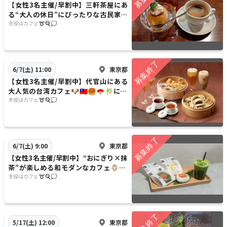
【女性3名主催/早割中】三軒茶屋にあ
る“大人の休日”にぴったりな古民家カ
フェ🐣🍉🌿に行こう✨✨20代30代限
主役はカフェ➰🍳💭
定
東京都
6/7(土) 11:00
【女性3名主催/早割中】代官山にある
大人気の台湾カフェ🐶🇹🇼🥮🪭🎋に行
こう💫💫20代30代限定
主役はカフェ➰🍳💭
東京都
6/7(土) 9:00
【女性3名主催/早割中】“おにぎり×抹
茶”が楽しめる和モダンなカフェ👵🏻🍵
🍃🌈に行こう〜✨✨20代30代限定
主役はカフェ➰🍳💭
東京都
5/17(土) 12:00