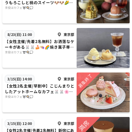
うもろこしと桃のスイーツ🐶🐶🌽🍑
🏠があるカフェに行こう✨✨20代30
主役はカフェ➰🍳💭
代限定
東京都
8/23(日) 11:00
【女性主催/先着2名無料】お洒落なケ
ーキがある🐰🐰🍰👒🌈焼き菓子専門
店のカフェに行こう✨✨20代30代限
主役はカフェ➰🍳💭
定
東京都
3/15(日) 14:00
【女性2名主催/早割中】こじんまりと
したアットホームなカフェ🐰🐰🌸🍃
に行こう✨✨20代30代限定
主役はカフェ➰🍳💭
東京都
3/15(日) 12:00
【女性2名主催/先着2名無料】新宿にあ