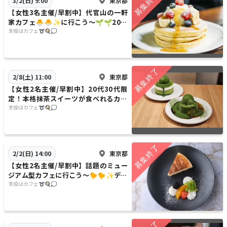
東京都
3/2(日) 9:00
【女性3名主催/早割中】代官山の一軒
家カフェ🐣🐣✨に行こう〜🌱🌱20代
30代限定※お店変更します
主役はカフェ➰🍳💭
東京都
2/8(土) 11:00
【女性2名主催/早割中】20代30代限
定！本格抹茶スイーツが食べれるカフ
ェで抹茶好きさん集まれ…！🍵
主役はカフェ➰🍳💭
東京都
2/2(日) 14:00
【女性2名主催/早割中】話題のミュー
ジアム型カフェに行こう〜🐤🐤✨デザ
ートも充実してます🌿🌿20代30代限
主役はカフェ➰🍳💭
定