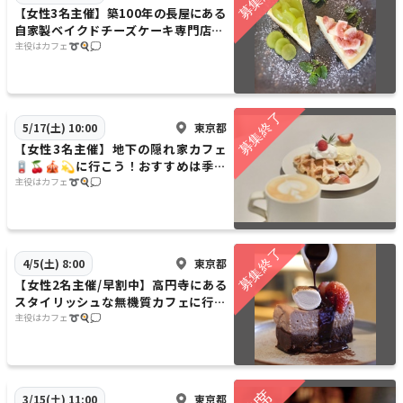
【女性3名主催】築100年の長屋にある
自家製ベイクドチーズケーキ専門店🐑
🐑🌱✨に行こう〜🌹🌹20代30代限定
主役はカフェ➰🍳💭
東京都
5/17(土) 10:00
【女性3名主催】地下の隠れ家カフェ
🪫🍒🎪💫に行こう！おすすめは季節
のクロッフルです✨✨20代30代限定
主役はカフェ➰🍳💭
東京都
4/5(土) 8:00
【女性2名主催/早割中】高円寺にある
スタイリッシュな無機質カフェに行こ
う〜🐑🐑💐💫20代30代限定
主役はカフェ➰🍳💭
東京都
3/15(土) 11:00