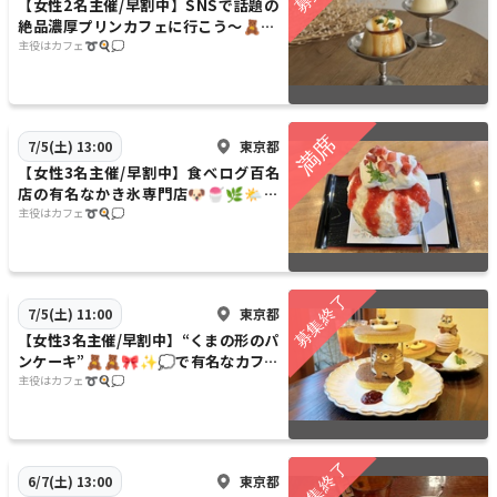
【女性2名主催/早割中】SNSで話題の
絶品濃厚プリンカフェに行こう〜🧸🧺
🌿🌈20代30代限定
主役はカフェ➰🍳💭
東京都
7/5(土) 13:00
【女性3名主催/早割中】食べログ百名
店の有名なかき氷専門店🐶🍧🌿🌤️に
行こう〜✨✨20代30代限定
主役はカフェ➰🍳💭
東京都
7/5(土) 11:00
【女性3名主催/早割中】“くまの形のパ
ンケーキ”🧸🧸🎀✨💭で有名なカフェ
に行こう🍃🍃20代30代限定
主役はカフェ➰🍳💭
東京都
6/7(土) 13:00