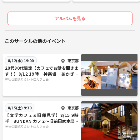
アルバムを見る
このサークルの他のイベント
東京都
8/12(水) 19:00
20代30代限定【カフェでお話を聞きま
す！】8/12 19時 神楽坂 あかぎカ
フェ【参加費還元！】
神社仏閣巡り＆レトロカフェ会
東京都
8/15(土) 9:30
【文学カフェ＆旧邸見学】8/15 9時
半 BUNDAN カフェ～旧前田家本邸！
【常連者参加費還元！】
神社仏閣巡り＆レトロカフェ会