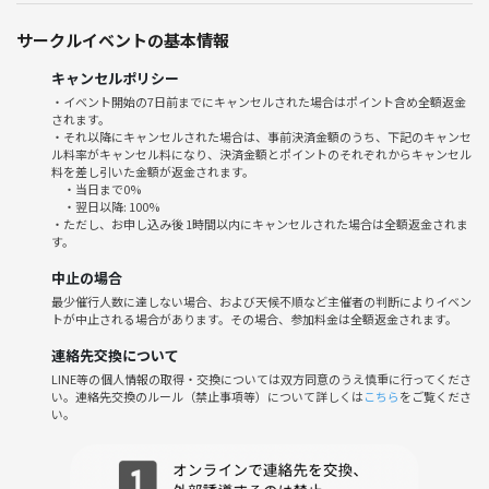
サークルイベントの基本情報
キャンセルポリシー
・イベント開始の7日前までにキャンセルされた場合はポイント含め全額返金
されます。
・それ以降にキャンセルされた場合は、事前決済金額のうち、下記のキャンセ
ル料率がキャンセル料になり、決済金額とポイントのそれぞれからキャンセル
料を差し引いた金額が返金されます。
・当日まで0%
・翌日以降: 100%
・ただし、お申し込み後 1時間以内にキャンセルされた場合は全額返金されま
す。
中止の場合
最少催行人数に達しない場合、および天候不順など主催者の判断によりイベン
トが中止される場合があります。その場合、参加料金は全額返金されます。
連絡先交換について
LINE等の個人情報の取得・交換については双方同意のうえ慎重に行ってくださ
い。連絡先交換のルール（禁止事項等）について詳しくは
こちら
をご覧くださ
い。