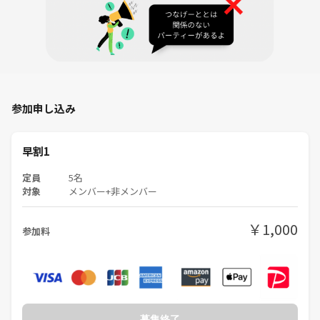
参加申し込み
早割1
定員
5名
対象
メンバー+非メンバー
￥1,000
参加料
募集終了