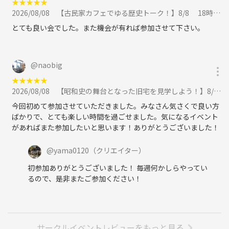
★
★
★
★
★
2026/08/08
【古民家カフェでゆる歴史トーク！】8/8 18時半 神楽坂 そよや江戸端【参加費還元！】に参加
とても良い会でした。また機会が有れば参加させて下さい。
@
naobig
★
★
★
★
★
2026/08/08
【昭和史の舞台となった旧宅を見学しよう！】8/8 9時半 荻窪 荻外荘 【常連の方参加費還元】に参加
今回初めて参加させていただきました。みなさん気さくで良い方
ばかりで、とても楽しい時間を過ごせました。気になるイベント
があればまた参加したいと思います！ありがとうございました！
@
yama0120
（クリエイター）
初参加ありがとうございました！ 毎週何かしらやってい
るので、是非またご参加ください！
サークルイベントレビューをもっと見る