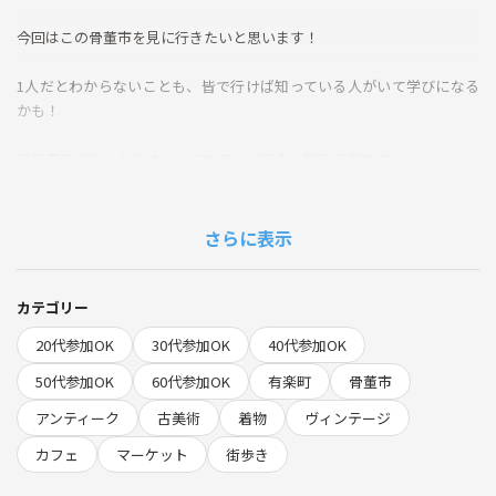
今回はこの骨董市を見に行きたいと思います！
1人だとわからないことも、皆で行けば知っている人がいて学びになる
かも！
骨董市を堪能した後はレトロカフェに行き、歓談予定です！
途中退出あり
よろしくお願いします！
さらに表示
カテゴリー
20代参加OK
30代参加OK
40代参加OK
50代参加OK
60代参加OK
有楽町
骨董市
アンティーク
古美術
着物
ヴィンテージ
カフェ
マーケット
街歩き