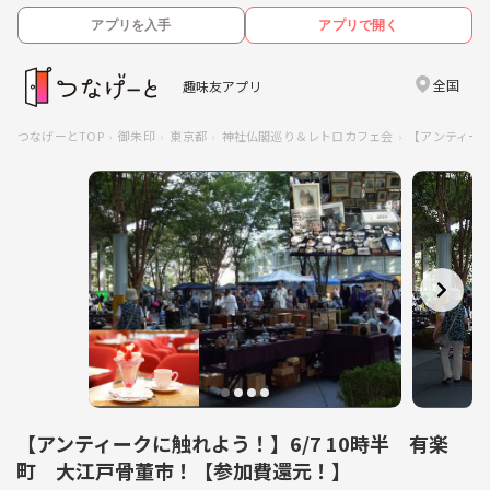
アプリを入手
アプリで開く
全国
趣味友アプリ
つなげーとTOP
御朱印
東京都
神社仏閣巡り＆レトロカフェ会
【アンティーク
【アンティークに触れよう！】6/7 10時半 有楽
町 大江戸骨董市！【参加費還元！】