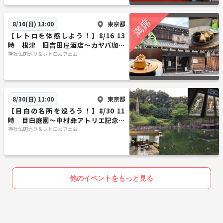
東京都
8/16(日) 13:00
【レトロを体感しよう！】8/16 13
時 根津 旧吉田屋酒店～カヤバ珈琲
店【常連の方参加費還元】
神社仏閣巡り＆レトロカフェ会
東京都
8/30(日) 11:00
【目白の名所を巡ろう！】8/30 11
時 目白庭園～中村彝アトリエ記念館
～目白聖公会【常連参加費還元】
神社仏閣巡り＆レトロカフェ会
他のイベントをもっと見る