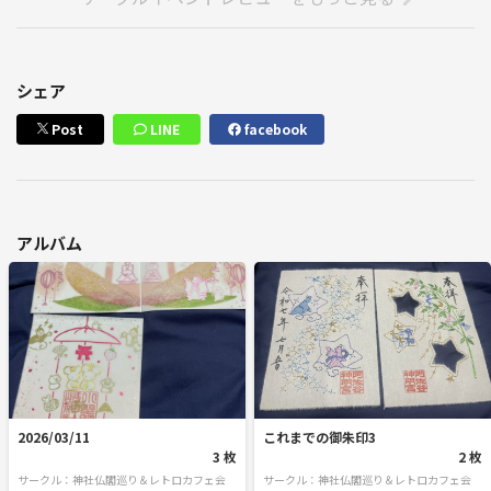
シェア
Post
LINE
facebook
アルバム
2026/03/11
これまでの御朱印3
3 枚
2 枚
サークル：神社仏閣巡り＆レトロカフェ会
サークル：神社仏閣巡り＆レトロカフェ会