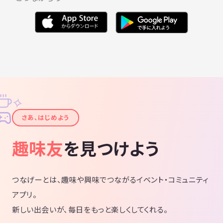
・営業職の経験が長いので、知らない人でも何も気にせず話せますので
ご心配なく。
ここまで読んでいただきありがとうございます。
【コメント】や【問い合わせ】は気軽にどうぞ返信は100%していま
す。
◯自転車歴
✧
✦
初めは楽しむというより移動手段でした。
さあ、はじめよう
カゴ付きギア無し・ダイナモライトで江戸川の土手を走っていました。
趣味友
を見つけよう
仕事で栃木県の最北端の地で社宅に住んでいた時も、会社の自転車に乗
って知らない土地を走って覚えました。
美しい自然とここにしかない景色がある良い所でしたが、勾配が大きい
山道をカゴ付きダイナモでは、無謀過ぎました…( ﾟдﾟ)汗
つなげーとは、趣味や興味でつながるイベント・コミュニティ
アプリ。
この時に職場で北海道から引っ越してきた人と仲良くなり、休み日はモ
新しい出会いが、毎日をもっと楽しくしてくれる。
ーターサイクルでツーリングしたり、茨城県のおさかな市場や群馬の赤
城山、軽井沢へもツーリングや旅行、色々して楽しい日々を過ごしてい