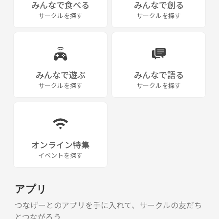
みんなで食べる
みんなで創る
はの道、面白い道などを探す活動をしていきます。
サークルを探す
サークルを探す
◯面白い企画を思いついたらぜひ発案して下さい。
・とりあえず集まって自転車に乗ろうかい。
・走行後にみんなで美味い物を食べるお食事会。
・美味いコーヒー、甘い物を食す自転車走行会
・美味い韓国料理、ファストフードを食べに行こう会。
みんなで遊ぶ
みんなで語る
・気になっている自転車を見にショップに行ってみよう会。
サークルを探す
サークルを探す
・自転車で自然や美しい景色を見に行ってみる会。
・洗車・お手入れ、自転車に関する情報交換
・自転車で温泉旅行ツーリング
・面白いそうな道を見つけたので走ってみる。
オンライン特集
など。
イベントを探す
◯参加される方へ
・自転車が好きならWELLCOMEですので、気軽な気持ちでご参加くださ
アプリ
い。
・ガチ走行の集まりではありません。速度強めの走行はせず楽しむをベ
つなげーとのアプリを手に入れて、サークルの友だち
ースにしています。
とつながろう