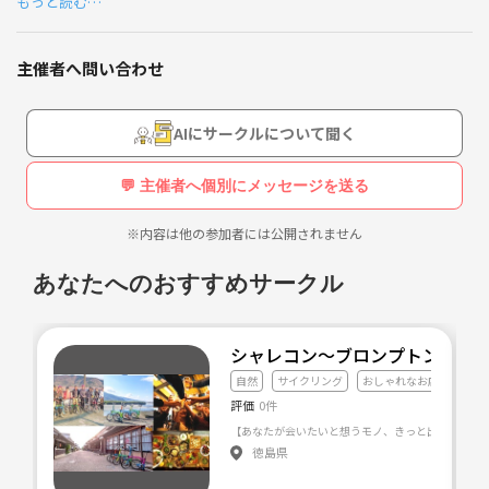
もっと読む…
共に自転車を楽しむ仲間を募集ています!
メンバーを募集する経緯は以下の通りになりますので、ご興味をお持ち
この機会に自転車が好きな方と繋がれたらと思い投稿をし
になった方は、ぜひ以下の内容をご確認の上ご検討いただけましたら幸
ています。
主催者へ問い合わせ
いです。
よろしくお願い致します。
◯メンバー募集をする経緯
AIにサークルについて聞く
譲り受けた錆錆のカゴ付き自転車が壊れたので、修理しようとしたら高
◯趣味・好きなもの
💬 主催者へ個別にメッセージを送る
額だったので、乗り換えるためお店を回ったらMTB（マウンテンバイ
ク）に一目惚れ。
・車、モーターサイクル、自転車の運転
※内容は他の参加者には公開されません
エントリーモデルですが乗ってみたら楽しくて中毒になったので、一緒
・Steamでゲーム、PC改造、秋葉原
に走って自転車を楽しめたらと思い仲間を求めています。
あなたへのおすすめサークル
・オーディオインターフェース、ヘッドフォン、マイク
◯自転車について
・どんな自転車でもOK、自転車が好きなこと。
・6、7弦ギター、メタリカ、スレイヤー、KSE、ペリフェ
シャレコン〜ブロンプトン＆ビ
・みんなで自転車を楽しむ
リーのギターカヴァー
自然
サイクリング
おしゃれなお店
・安全を優先した走行。
評価
0件
・旅行、電車、温泉、軽井沢
・各自のペースに合わせて走行、誰一人置いていかない。
※私も初心者です、サイクリングロードや自転車について調べたり動画
・ランニング、散歩と散策
徳島県
を見て学習中です。