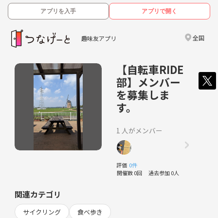
アプリを入手
アプリで開く
全国
趣味友アプリ
【自転車RIDE
部】メンバー
を募集しま
す。
1 人がメンバー
評価
0件
開催数 0回
過去参加 0人
関連カテゴリ
サイクリング
食べ歩き