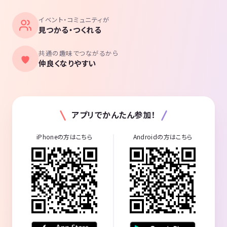
ました。
イベント・コミュニティが
当時は仕事は過酷だったけど、仲間がいたから楽しかった。
見つかる・つくれる
その後、転職して現在に至ります。
共通の趣味でつながるから
今でも北海道に帰った友達とは友達でLINE電話でお互いの心境を話して
仲良くなりやすい
います。
営業職の経験があるので、知らない人でも何も気にせず話せますのでよ
ろしくお願いします。
アプリでかんたん参加！
以上、みなさんからの応募をお待ちしております。
iPhoneの方はこちら
Androidの方はこちら
《つなげーと上でのLINE IDの交換・聞き出す行為は禁止されています》