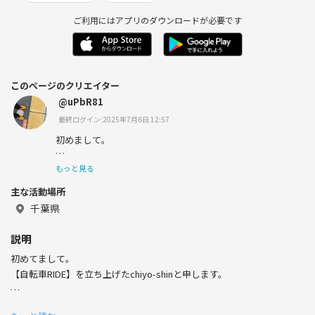
ご利用にはアプリのダウンロードが必要です
このページのクリエイター
@uPbR81
最終ログイン:2025年7月6日 12:57
初めまして。
2023年6月に埼玉県から千葉県・八千代市へ引っ越してき
もっと見る
たIT系で働いている社会人です。
主な活動場所
千葉県
この度、つなげーとを通じて趣味友を求めて登録をしまし
説明
た。
初めてまして。
【自転車RIDE】を立ち上げたchiyo-shinと申します。
2024年8月にカゴ付き自転車が壊れたため、MTBを購入し
この度
自転車の楽しさに夢中になりました。