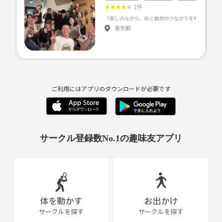
・1人でエンジョイ♪
★
★
★
★
★
1件
・友達とエキサイト🎶
どちらも大歓迎です😉
東京都
※できたてのコミュニティのため、1人参加や初めましての方も多いで
す🌸
【禁止事項】
ネットワークビジネス・宗教・不動産・金融系・他サークル・その他ビ
ご利用にはアプリのダウンロードが必要です
ジネスの勧誘行為、強引な連絡先交換を一切禁止とします。
上記行為とみなされる場合は、イベント中でもお帰り頂き、コミュニテ
ィを退会して頂きます。
一緒に楽しいコミュニティを作るためにも、
サークル登録数No.1の趣味友アプリ
ご協力よろしくお願いいたします😌🙏
体を動かす
お出かけ
サークルを探す
サークルを探す