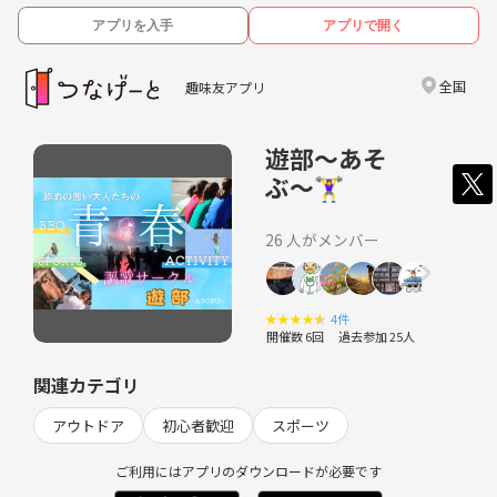
アプリを入手
アプリで開く
全国
趣味友アプリ
遊部〜あそ
ぶ〜🏋️‍♀️
26 人がメンバー
★
★
★
★
★
4件
開催数 6回
過去参加 25人
関連カテゴリ
アウトドア
初心者歓迎
スポーツ
ご利用にはアプリのダウンロードが必要です