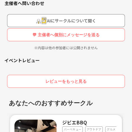
主催者へ問い合わせ
全力で楽しむ場があったらいいな…🌈
そんな心のつぶやきから発足されたサークルです🤝
AIにサークルについて聞く
🌱ごあいさつ ᐕ)ﾉ
💬 主催者へ個別にメッセージを送る
初めまして！
見つけてくれてありがとうございます(⋆ᴗ͈ˬᴗ͈)”
※内容は他の参加者には公開されません
20代男性が主催しています👫
イベントレビュー
経験不問！初心者こそ大歓迎◎
遊びやスポーツ、おでかけ、創作など
自由な発想で『楽しそう♪』に素直になる
レビューをもっと見る
コミュニティにしたいと思っています☺️
※基本、主催も未経験なことばかりです🤣笑
あなたへのおすすめサークル
ここでの体験をキッカケに、友達が増えたり
楽しみが見つかったりして
日常の充実度がマシマシになったら最高です✨
ジビエBBQ
【参加者】
バーベキュー
アウトドア
グルメ・料理全般