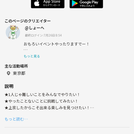
このページのクリエイター
@しょーへ
最終ログイン:7月26日 8:54
おもろいイベントやったりますでー！
エセ関西人、ガッツリ田舎出身、
もっと見る
主な活動場所
宜しくお願いしまーーす！！*\(^o^)/*
東京都
説明
★1人じゃ難しいことをみんなでやりたい！
★やったことないことに挑戦してみたい！
★上京したからこそ出来る楽しみを見つけたい！
★学生時代の青春を取り戻したい！
もっと読む…
諦めかけた気持ち、眠っていませんか？
日々仕事を頑張る社会人だからこそ、