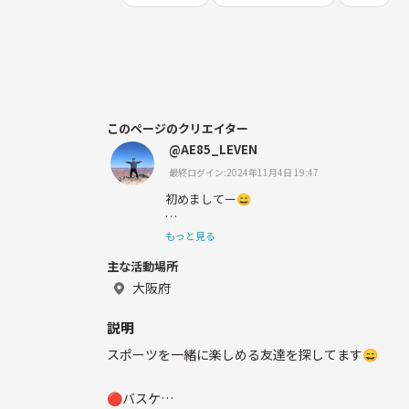
このページのクリエイター
@AE85_LEVEN
最終ログイン:2024年11月4日 19:47
初めましてー😄
スポーツを楽しめる友達を探してますー！！
もっと見る
主な活動場所
大阪府
説明
スポーツを一緒に楽しめる友達を探してます😄
🔴バスケ