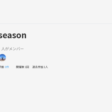
season
1 人がメンバー
評価
0件
開催数 1回
過去参加 1人