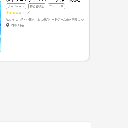
ボードゲーム
初心者歓迎
フットサル
★
★
★
★
★
126件
神奈川県