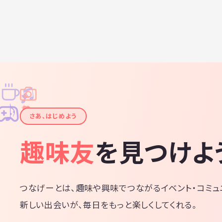
♫
✧
✦
✦
♪
✧
さあ、はじめよう
趣味友
を見つけよ
つなげーとは、趣味や興味でつながるイベント・コミュ
新しい出会いが、毎日をもっと楽しくしてくれる。