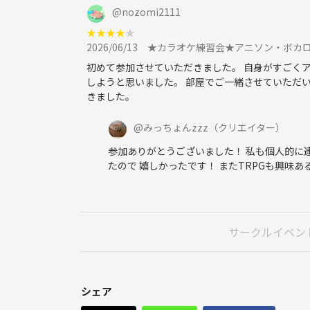
@
nozomi2111
第2回ですが 前回はお酒飲む方は
★
★
★
★
★
2026/06/13
★カラオケ練習会★アニソン・ボカロ・V
初めて参加させていただきました。 自身がすごく
少なかったので私も嗜む程度で
しようと思いました。 部屋でご一緒させていただ
きました。
飲みたいと思います。
@
みっちょんzzz
（クリエイター）
参加ありがとうございました！ 私も個人的に
食事も前回はお菓子持ち込み少々でした
たので 嬉しかったです！ またTRPGも興味あ
お酒はドンキホーテで種類多く
サークルイベン
安く購入出来ます。
★料金について
ジャンカラ会員料金1660円
シェア
(19時までのフリータイム料金です)