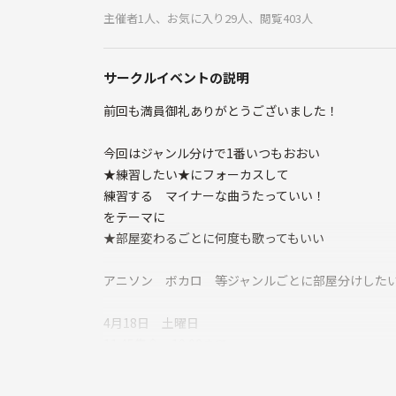
主催者1人、お気に入り29人、閲覧403人
サークルイベントの説明
前回も満員御礼ありがとうございました！
今回はジャンル分けで1番いつもおおい
★練習したい★にフォーカスして
練習する マイナーな曲うたっていい！
をテーマに
★部屋変わるごとに何度も歌ってもいい
アニソン ボカロ 等ジャンルごとに部屋分けした
4月18日 土曜日
11:45集合 19:00まで
梅田 ジャンカラ 阪急カッパ横丁です！