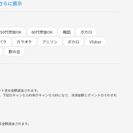
さらに表示
st=ic
50代参加OK
60代参加OK
梅田
ボカロ
パラ
カラオケ
アニソン
ボカロ
VTuber
飲み会
ント含め全額返金されます。
、下記のキャンセル料率がキャンセル料になり、決済金額とポイントのそれぞれ
は全額返金されます。