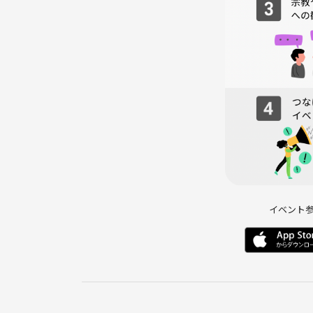
ありがたく過去3回満席overだったので
今回も少人数になるように
一部屋多めに押さえて4部屋確保してます！
第3回は
5割ぐらいが初参加でございました。
女性の参加は3名でした
★部屋決めについて
初期は女性部屋と男性部屋に分けようかと
思いますが
ジャンル分けします。
前回はジャンル縛りが好評だったので
イベント
今回もオープンチャットで
アンケートを当日取って部屋割したいと
思います。
ちなみに前回は
★超盛り上がり ロボット・ガンダム