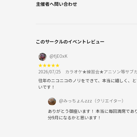
主催者へ問い合わせ
ボカロ縛り
キンプリ プリパラ ラブライブ
vtuber にじさんじ フォロライブ
テンション上がる縛り
アイドルアニメ縛り
★練習したい人縛り→以外に毎回人気！
このサークルのイベントレビュー
マイナー曲気を使わず歌いたい縛り
2025縛り
@
fjEOxK
キャラソン
★
★
★
★
★
★お酒飲みたい人の部屋→相変わらず
2026/07/25
カラオケ★練習会★アニソン等サブカ
往年のニコニコのノリをできて、本当に嬉しく、と
いです！
★飲食について
@
みっちょんzzz
（クリエイター）
ソフトドリンクはもともと
ありがとう御座います！ 本当に毎回満席であり
分9月になるかと思います！
料金に含まれています。
アルコールや食事は持ち込みOKです。