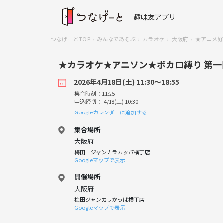
趣味友アプリ
つなげーとTOP
みんなであそぶ
カラオケ
大阪府
★アニメ好
★カラオケ★アニソン★ボカロ縛り 第一
2026年4月18日(土) 11:30〜18:55
集合時刻：11:25
申込締切： 4/18(土) 10:30
Googleカレンダーに追加する
集合場所
大阪府
梅田 ジャンカラカッパ横丁店
Googleマップで表示
開催場所
大阪府
梅田ジャンカラかっぱ横丁店
Googleマップで表示