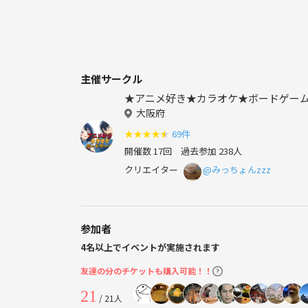
主催サークル
★アニメ好き★カラオケ★ボードゲー
大阪府
★
★
★
★
★
69件
開催数 17回
過去参加 238人
クリエイター
@みっちょんzzz
参加者
4名以上でイベントが実施されます
友達の分のチケットも購入可能！！
21
/ 21人