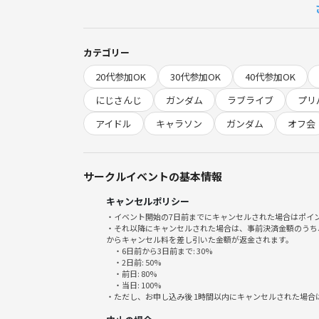
https://maps.app.goo.gl/goZkACa72P1LNzZq5?g_
カテゴリー
今回のジャンル
20代参加OK
30代参加OK
40代参加OK
★ロボット
★練習部屋
にじさんじ
ガンダム
ラブライブ
プリ
★女子専用
アイドル
キャラソン
ガンダム
オフ会
★アイドル キャラソン
★2025
★マイナー 気にせず歌いたい
サークルイベントの基本情報
★ガンダムオンリー
★カルタ大会 歌狩 ワンコーラス制
キャンセルポリシー
★ボカロ VTUBER にじさんじ
・イベント開始の7日前までにキャンセルされた場合はポイ
・それ以降にキャンセルされた場合は、事前決済金額のうち
★異世界 召喚 転生
からキャンセル料を差し引いた金額が返金されます。
★初参加のみ
・6日前から3日前まで: 30%
・2日前: 50%
★盛り上がる曲オンリー
・前日: 80%
★平成 昭和
・当日: 100%
・ただし、お申し込み後 1時間以内にキャンセルされた場合
★少人数でとにかく歌いたい
★少年誌オンリージャンプ サンデーマガジン