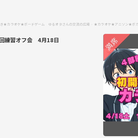
き★カラオケ★ボードゲーム ゆるオタさんの交流の広場
★カラオケ★アニソン★ボカ
回練習オフ会 4月18日