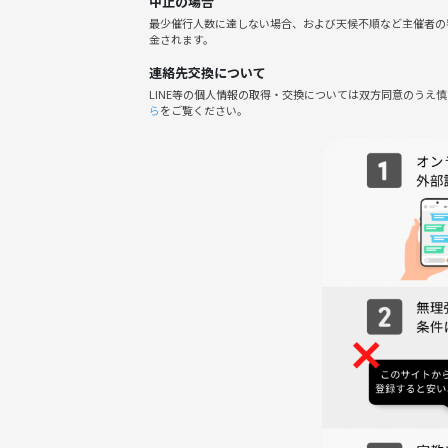
中止の場合
★音痴限定
最少催行人数に達しない場合、および天候不順など主催者の
金されます。
★酒飲飲むダラダラした部屋
★男性アイドルアニメ
連絡先交換について
そのほか 希望は当日
LINE等の個人情報の取得・交換については双方同意のうえ
ら
をご覧ください。
匿名 アンケートで追加できます！
一部屋だけ 盛り上がる曲オンリーの
マイクスタンド付き部屋にいたします。
コンセプトルーム 最大20人まで
4
部屋確保しています。