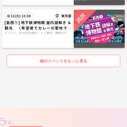
東京都
8/11(火) 13:30
[葛西①] 地下鉄博物館 屋内謎解き ＆
観光 （希望者でカレーの聖地ラン
チ）
トリトリ：30-40代の旅ゲート ＜旅行・世界のグル
メ・謎解き・新たな体験＞
他のイベントをもっと見る
✧