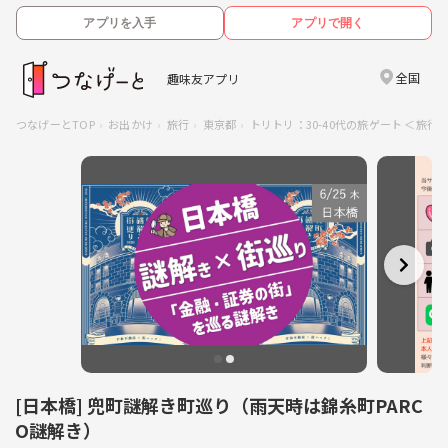
アプリを入手
アプリで開く
全国
趣味友アプリ
つなげーとTOP
お出かけ
旅行
東京都
トリトリ：30-40代の旅ゲート ＜旅
[日本橋] 兜町謎解き町巡り（雨天時は錦糸町PARC
O謎解き）