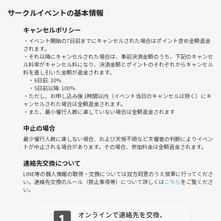
サークルイベントの基本情報
＊ [謎ゲート スタンプラリー] 対象コースであり、3回参加すると次回1
回分が無料となります・・・詳細は当日ご案内します。
キャンセルポリシー
・イベント開始の7日前までにキャンセルされた場合はポイント含め全額返金
されます。
＜注意事項＞
・それ以降にキャンセルされた場合は、事前決済金額のうち、下記のキャンセ
ル料率がキャンセル料になり、決済金額とポイントのそれぞれからキャンセル
・今回は、雨天時は錦糸町PARCO（屋内）の謎解き企画としますので、
料を差し引いた金額が返金されます。
よほどでない限り天気による中止の予定はありません。
・6日前: 30%
・協力しあって謎解きを行う企画になります。
・5日前以降: 100%
・ただし、お申し込み後 1時間以内（イベント当日のキャンセルは除く）にキ
よって「他の人と協力することができない方」「自分一人で全て解き
ャンセルされた場合は全額返金されます。
たい（周囲からのヒントいらない）方」は企画の趣旨と合いませんの
・また、最小催行人数に達していない場合は全額返金されます
で、本企画の参加はご遠慮ください。
中止の場合
最少催行人数に達しない場合、および天候不順など主催者の判断によりイベン
________________________________________________
トが中止される場合があります。その場合、参加料金は全額返金されます。
連絡先交換について
＜対象年齢＞
LINE等の個人情報の取得・交換については双方同意のうえ慎重に行ってくださ
・メインは35〜45歳、そこから拡げて 30代・40代が対象です。
い。連絡先交換のルール（禁止事項等）について詳しくは
こちら
をご覧くださ
・20代前半・50代以上の方の「新規参加」は、申し訳ありませんが現在
い。
受け付けていません。
・20代後半の方は、メインが30代以上であることをご理解の上でお申し
込みください。