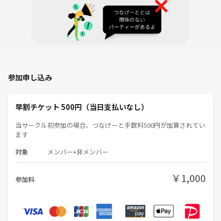
＜参加人数＞
・8名定員でスタートしますが、信頼できるリピートの方が多い場合に
は増枠を検討します。
＜当日の費用＞
・食費等は実費となります
参加申し込み
＜お申し込み時の参加料＞
・つなげーとの決済料（8%）、企画運営にあたる費用・キャンセルリ
早割チケット 500円（当日支払いなし）
スク対応費用に当てさせていただきます。
当サークル初参加の場合、つなげーと手数料500円が加算されてい
ます
＜これまでの「謎ゲート」企画＞
参加者の半分は謎解き初めて、という方であり、一緒に謎解き・脱出を
対象
メンバー+非メンバー
楽しんできました。
￥1,000
・2025年3月：謎ゲート＠都立中央図書館！
参加料
・2025年4月：謎ゲート＠東京駅！
・2025年5月：謎ゲート＠郵政博物館！
・2025年6月：謎ゲート＠マンションギャラリー！