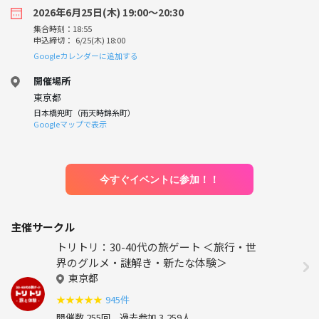
2026年6月25日(木) 19:00〜20:30
集合時刻：18:55
申込締切： 6/25(木) 18:00
Googleカレンダーに追加する
開催場所
東京都
日本橋兜町（雨天時錦糸町）
Googleマップで表示
今すぐイベントに参加！！
主催サークル
トリトリ：30-40代の旅ゲート ＜旅行・世
界のグルメ・謎解き・新たな体験＞
東京都
★
★
★
★
★
945件
開催数 255回
過去参加 3,259人