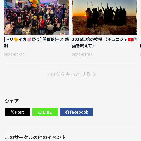
[トリ🐤イカ🦑祭り] 開催報告 と 感
2026年始の挨拶 （チュニジア🇹🇳企
謝
画を終えて）
2026/02/22
2026/01/03
ブログをもっと見る
シェア
Post
LINE
facebook
このサークルの他のイベント