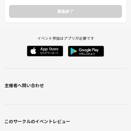
・2025年7月：謎ゲート＠本屋-書泉グランデ！
・2025年8月：謎ゲート＠商業施設-PARCO
募集終了
・2025年9月：謎ゲート＠下町謎解き散歩（浅草橋／蔵前） ／ 板橋謎解
き散歩
・2025年10月：謎ゲート＠日比谷公園謎解き散歩／下町謎解き散歩
（浅草／両国）
イベント参加はアプリが必要です
・2025年11月：謎ゲート＠東京メトロ８番出口脱出 ／下町散歩（深川
／浅草）
・2025年12月：謎ゲート＠下町散歩（城東）／ 渋谷イルミ散歩／東京
駅サンタ謎
・2026年1月：謎ゲート@神楽坂
・2026年2月：渋谷謎解き／団子道
・2026年3月：探偵謎（京王線都営線）／銀ぶら
・2026年4月：神保町書店／DreamPark／赤坂ラリー
主催者へ問い合わせ
・2026年5月：東京ドームシティ／吉祥寺／春日部クレヨンしんちゃん
／池袋謎解きアート
・2026年6月：新宿御苑
＜旅好き歓迎＞
このサークルのイベントレビュー
・といっても、たくさん旅をしている人限定ではありません。
旅をしてきた人はもちろん、旅が好きで今後旅をしたい人も歓迎で