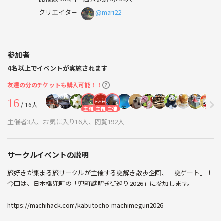
クリエイター
@mari22
参加者
4名以上でイベントが実施されます
友達の分のチケットも購入可能！！
16
/ 16人
主催
主催
主催
主催者3人、お気に入り16人、閲覧192人
サークルイベントの説明
旅好きが集まる旅サークルが主催する謎解き散歩企画、「謎ゲート」！
今回は、日本橋兜町の「兜町謎解き街巡り2026」に参加します。
https://machihack.com/kabutocho-machimeguri2026