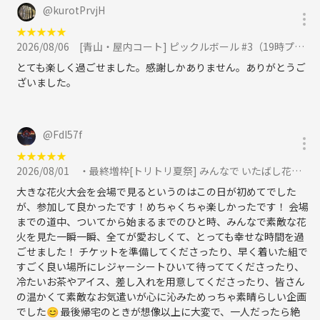
@
kurotPrvjH
す。
・これまでしてきた過去の旅、これからしてみたい未来の旅、そんな話
★
★
★
★
★
をしながら企画を楽しみませんか？
2026/08/06
[青山・屋内コート] ピックルボール #3（19時プラン・20時プランから選択してください）に参加
とても楽しく過ごせました。感謝しかありません。ありがとうご
ざいました。
＜全企画共通のお願い事項＞
・調査確認不足、想定外の事情で、記載とは異なる進行となる場合があ
ること、ご了承ください。
@
FdI57f
・前日・当日など直前のキャンセルは、店舗に支払う実費分の負担をPa
yPay等にてお願いする場合があります。
★
★
★
★
★
・ネットワークビジネス・宗教等の勧誘、異性・同性関わらず相手が不
2026/08/01
・最終増枠[トリトリ夏祭] みんなで いたばし花火大会 ＜有料自由席確保済＞ に参加
快を感じるアプローチ等の迷惑行為はお控えください。
大きな花火大会を会場で見るというのはこの日が初めてでした
と、書いても時に上記は発生しますので、迷惑を受けたという方は主
が、参加して良かったです！めちゃくちゃ楽しかったです！ 会場
催者までご連絡ください。
までの道中、ついてから始まるまでのひと時、みんなで素敵な花
内容を判断した上で、加害側の意識の有無に関わらず、運営・企画者
火を見た一瞬一瞬、全てが愛おしくて、とっても幸せな時間を過
仲間にも共有します。
ごせました！ チケットを準備してくださったり、早く着いた組で
すごく良い場所にレジャーシートひいて待っててくださったり、
冷たいお茶やアイス、差し入れを用意してくださったり、皆さん
の温かくて素敵なお気遣いが心に沁みためっちゃ素晴らしい企画
でした😊 最後帰宅のときが想像以上に大変で、一人だったら絶