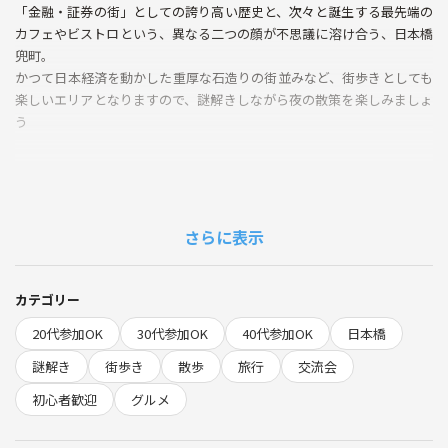
「金融・証券の街」としての誇り高い歴史と、次々と誕生する最先端の
カフェやビストロという、異なる二つの顔が不思議に溶け合う、日本橋
兜町。
かつて日本経済を動かした重厚な石造りの街並みなど、街歩きとしても
楽しいエリアとなりますので、謎解きしながら夜の散策を楽しみましょ
う
--------------------------------------------------------------
※雨天時は、謎解き＆街歩きは難しいので、錦糸町PARCO（屋内）の
「夏祭り キミと辿った七つの灯り 現代編」にチャレンジします。
さらに表示
https://www.enjoytokyo.jp/pr/kinshichoparco_rakutenchi_nt/
--------------------------------------------------------------
なお、日本橋兜町と錦糸町PARCOのうち、今回チャレンジできなかった
カテゴリー
方と、錦糸町PARCOの「夏祭り キミと辿った七つの灯り 過去編」（有
20代参加OK
30代参加OK
40代参加OK
日本橋
料版）は、日を改めて開催予定です！
謎解き
街歩き
散歩
旅行
交流会
初心者歓迎
グルメ
＊ グループでチャレンジしますので、初級者の方もぜひご参加くださ
い。