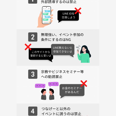
＜当日の流れ目安 （時間変更可能性あり。）＞
●19:00 集合 チーム分け・自己紹介
※集合場所は、参加する謎解きによって日本橋兜町／錦糸町周辺
となります。
日程が近くなりましたらメッセージルームでご案内しますの
で、ご確認ください。
●19:10 謎解き開始（目安）
●20:30 謎解き終了（目安）
↓
●ご飯・飲み(希望者のみ)
＜用意するもの＞
・カメラ機能を搭載し、二次元コードを読み取ることのできるスマート
フォン・タブレット端末
・遊びゴコロとスマホの充電をたっぷりと。