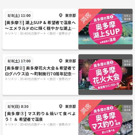
東京都
8/8(土) 11:00
[奥多摩①] 湖上SUP & 希望者で温泉へ
〜エメラルドのに輝く穏やかな湖上な
ので初心者歓迎！〜
トリトリ：30-40代の旅ゲート ＜旅行・世界のグル
メ・謎解き・新たな体験＞
東京都
8/8(土) 17:00
[奥多摩②] 奥多摩花火大会＆希望者で
ログハウス泊 〜町制施行70周年記念大
会 ＆ 奥氷川神社のお祭りも！354
トリトリ：30-40代の旅ゲート ＜旅行・世界のグル
メ・謎解き・新たな体験＞
東京都
8/9(日) 8:30
[奥多摩③] マス釣り＆焼いて食べよ
う！ ＆ 希望者で温泉
トリトリ：30-40代の旅ゲート ＜旅行・世界のグル
メ・謎解き・新たな体験＞