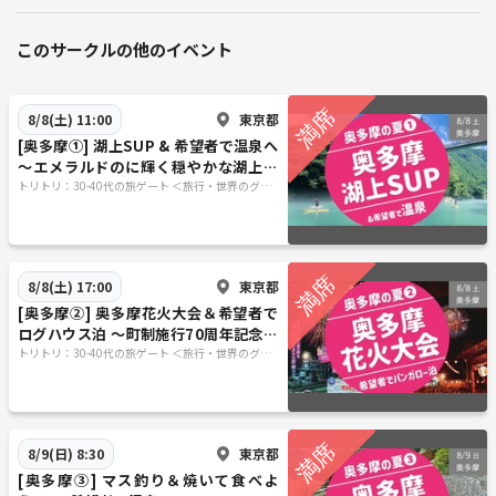
このサークルの他のイベント
東京都
8/8(土) 11:00
[奥多摩①] 湖上SUP & 希望者で温泉へ
〜エメラルドのに輝く穏やかな湖上な
ので初心者歓迎！〜
トリトリ：30-40代の旅ゲート ＜旅行・世界のグル
メ・謎解き・新たな体験＞
東京都
8/8(土) 17:00
[奥多摩②] 奥多摩花火大会＆希望者で
ログハウス泊 〜町制施行70周年記念大
会 ＆ 奥氷川神社のお祭りも！354
トリトリ：30-40代の旅ゲート ＜旅行・世界のグル
メ・謎解き・新たな体験＞
東京都
8/9(日) 8:30
[奥多摩③] マス釣り＆焼いて食べよ