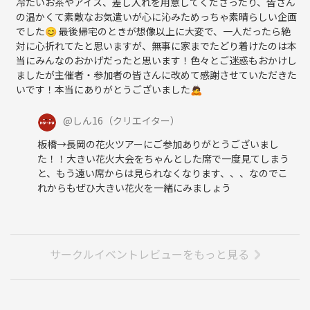
冷たいお茶やアイス、差し入れを用意してくださったり、皆さん
の温かくて素敵なお気遣いが心に沁みためっちゃ素晴らしい企画
でした😊 最後帰宅のときが想像以上に大変で、一人だったら絶
対に心折れてたと思いますが、無事に家までたどり着けたのは本
当にみんなのおかげだったと思います！色々とご迷惑もおかけし
ましたが主催者・参加者の皆さんに改めて感謝させていただきた
いです！本当にありがとうございました🙇
@
しん16
（クリエイター）
板橋→長岡の花火ツアーにご参加ありがとうございまし
た！！大きい花火大会をちゃんとした席で一度見てしまう
と、もう遠い席からは見られなくなります、、、なのでこ
れからもぜひ大きい花火を一緒にみましょう
サークルイベントレビューをもっと見る