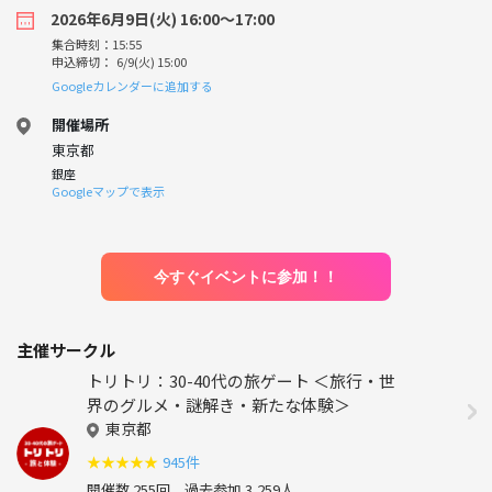
2026年6月9日(火) 16:00〜17:00
集合時刻：15:55
申込締切： 6/9(火) 15:00
Googleカレンダーに追加する
開催場所
東京都
銀座
Googleマップで表示
今すぐイベントに参加！！
主催サークル
トリトリ：30-40代の旅ゲート ＜旅行・世
界のグルメ・謎解き・新たな体験＞
東京都
★
★
★
★
★
945件
開催数 255回
過去参加 3,259人