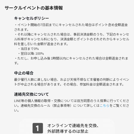
って酒修行に励み、同年9月に日本酒のソムリエ「きき酒師」の資格を
サークルイベントの基本情報
取得。
2015年1月〜コンビ揃って日本酒のソムリエ「きき酒師」の資格を取得
キャンセルポリシー
している世界で唯一の漫才師として、フリーで芸能活動を再開。
・イベント開始の7日前までにキャンセルされた場合はポイント含め全額返金
現在は《食卓には日本酒。話題には漫才師にほんしゅ。》を目標に、オ
されます。
ンラインも含めて全国各地の日本酒イベントや蔵開きに出演している
・それ以降にキャンセルされた場合は、事前決済金額のうち、下記のキャンセ
ル料率がキャンセル料になり、決済金額とポイントのそれぞれからキャンセル
他、初心者向けの日本酒講座「日本酒ナビゲーター認定講座」を定期的
料を差し引いた金額が返金されます。
に開催しており、2026年4月現在では1,100名以上を認定し、きき酒師や
・当日まで0%
日本酒ナビゲーターの資格認定団体の日本酒サービス研究会（SSI）か
・翌日以降: 100%
・ただし、お申し込み後 1時間以内にキャンセルされた場合は全額返金されま
ら特別功労賞を与えられている。
す。
中止の場合
最少催行人数に達しない場合、および天候不順など主催者の判断によりイベン
トが中止される場合があります。その場合、参加料金は全額返金されます。
連絡先交換について
LINE等の個人情報の取得・交換については双方同意のうえ慎重に行ってくださ
い。連絡先交換のルール（禁止事項等）について詳しくは
こちら
をご覧くださ
い。