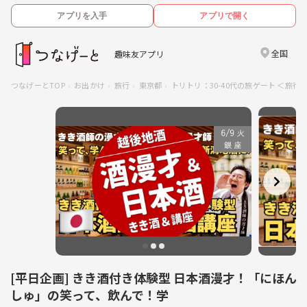
アプリを入手
アプリで開く
全国
趣味友アプリ
つなげーとTOP
お出かけ
旅行
東京都
トリトリ：30-40代の旅ゲート ＜旅
[平日企画] きき酒付き体験型 日本酒漫才！「にほん
しゅ」の笑って、飲んで！学