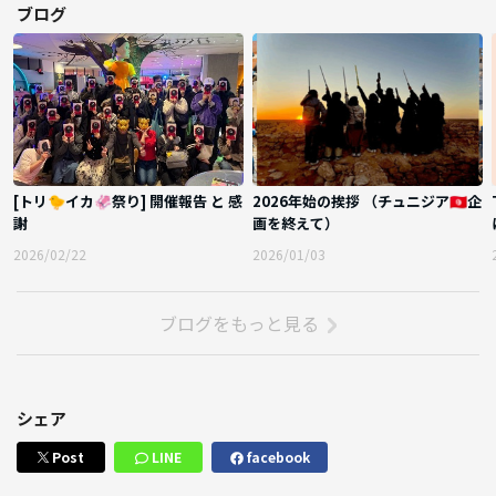
ブログ
[トリ🐤イカ🦑祭り] 開催報告 と 感
2026年始の挨拶 （チュニジア🇹🇳企
謝
画を終えて）
2026/02/22
2026/01/03
ブログをもっと見る
シェア
Post
LINE
facebook