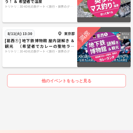
う！ ＆ 希望者で温泉
トリトリ：30-40代の旅ゲート ＜旅行・世界のグル
メ・謎解き・新たな体験＞
東京都
8/11(火) 13:30
[葛西①] 地下鉄博物館 屋内謎解き ＆
観光 （希望者でカレーの聖地ラン
チ）
トリトリ：30-40代の旅ゲート ＜旅行・世界のグル
メ・謎解き・新たな体験＞
他のイベントをもっと見る