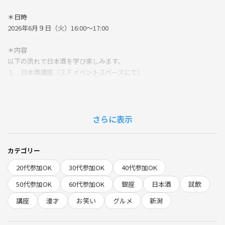
＊日時
2026年6月９日（火）16:00～17:00
＊内容
以下の流れで日本酒を学び楽しみます。
１ 日本酒講座（３Ｆイベントスペースにて）
↓
２ 酒漫才（３Ｆイベントスペースにて）
↓
３ 試飲交流（２Ｆ新潟清酒・THE SAKE Standに移動）
さらに表示
＊参加費（現地払い）
1,500円（THE SAKE Standの有料試飲５杯付き）
カテゴリー
つなげーと参加料は企画終了後にポイントバックします！
20代参加OK
30代参加OK
40代参加OK
＊きき酒師の漫才師「にほんしゅ」
50代参加OK
60代参加OK
銀座
日本酒
試飲
大阪府東大阪市出身のあさやんと、兵庫県姫路市出身の北井一彰からな
講座
漫才
お笑い
グルメ
新潟
る漫才コンビ。
2014年6月〜リカープラザ大越酒店（千葉県千葉市稲毛）にてコンビ揃