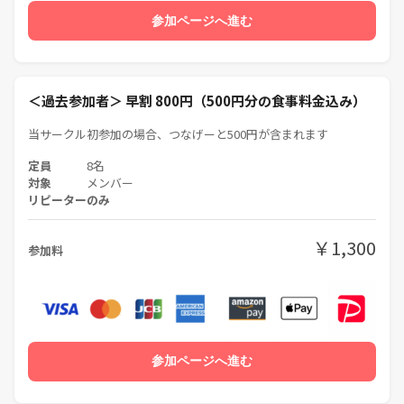
・その後、希望者でXXXX(未定)
参加ページへ進む
＜当日の費用＞
・料理は3800円程度のコースを頼んでいます。状況によっては追加注文
する可能性があるので予算は4000円前後をみておいてください。
＜過去参加者＞ 早割 800円（500円分の食事料金込み）
当サークル初参加の場合、つなげーと500円が含まれます
＜お申し込み時の参加料＞
・チケットに含まれる食事料金、つなげーとの決済料（8%）、企画運
定員
8名
営にあたる費用・キャンセルリスク対応費用に当てさせていただきま
対象
メンバー
す。
リピーターのみ
￥1,300
参加料
＜旅好き歓迎＞
・といっても、たくさん旅をしている人限定ではありません。
旅をしてきた人はもちろん、旅が好きで今後旅をしたい人も歓迎で
す。
・これまでしてきた過去の旅、これからしてみたい未来の旅、そんな話
をしながら企画を楽しみませんか？
参加ページへ進む