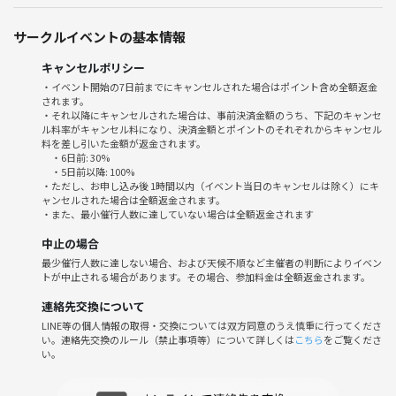
ですが、Mariさん曰く、
サークルイベントの基本情報
「レバ刺し系含めてコスパ良くて、私の一番通ってるお店と言っても過
キャンセルポリシー
言ではないところ」
・イベント開始の7日前までにキャンセルされた場合はポイント含め全額返金
されます。
とのこと。
・それ以降にキャンセルされた場合は、事前決済金額のうち、下記のキャンセ
ル料率がキャンセル料になり、決済金額とポイントのそれぞれからキャンセル
料を差し引いた金額が返金されます。
特におすすめは、ホルモンの刺し盛り。
・6日前: 30%
・5日前以降: 100%
・ただし、お申し込み後 1時間以内（イベント当日のキャンセルは除く）にキ
今どき、ここまでレア感のあるホルモンを出してくれるお店はなかなか
ャンセルされた場合は全額返金されます。
無く、
・また、最小催行人数に達していない場合は全額返金されます
一緒に行った友人からは、
中止の場合
最少催行人数に達しない場合、および天候不順など主催者の判断によりイベン
「ここのホルモン刺しを食べたら、他で火が通ったホルモン食べれなく
トが中止される場合があります。その場合、参加料金は全額返金されます。
なっちゃった」
連絡先交換について
LINE等の個人情報の取得・交換については双方同意のうえ慎重に行ってくださ
という感想も出たそうです。
い。連絡先交換のルール（禁止事項等）について詳しくは
こちら
をご覧くださ
い。
「一人ではちょっと入りづらいけど気になる店」
「誰かの推しだからこそ行ってみたい店」