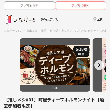
アプリを入手
アプリで開く
全国
趣味友アプリ
つなげーとTOP
お出かけ
旅行
東京都
トリトリ：30-40代の旅ゲート ＜旅
【推しメシ#01】町屋ディープホルモンナイト【過
去参加者限定】