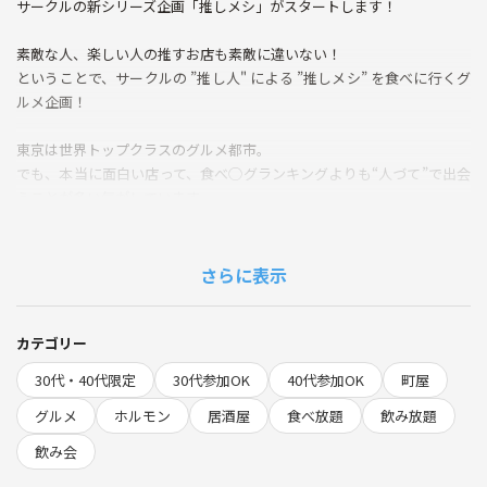
サークルの新シリーズ企画「推しメシ」がスタートします！
素敵な人、楽しい人の推すお店も素敵に違いない！
ということで、サークルの ”推し人" による ”推しメシ” を食べに行くグ
ルメ企画！
東京は世界トップクラスのグルメ都市。
でも、本当に面白い店って、食べ◯グランキングよりも“人づて”で出会
うことが多い気がしています。
「なんでこの店が好きなの？」
「何度も通ってしまう理由って？」
さらに表示
そんなストーリーごと味わうのが、この「推しメシ」です。
記念すべき第1回は、Mariさん推薦。
カテゴリー
30代・40代限定
30代参加OK
40代参加OK
町屋
今回訪れるのは、町屋にあるホルモン酒場
とみちゃん
グルメ
ホルモン
居酒屋
食べ放題
飲み放題
飲み会
正直に言うと、ちょっとディープなお店です（笑）