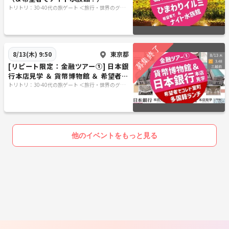
トリトリ：30-40代の旅ゲート ＜旅行・世界のグル
メ・謎解き・新たな体験＞
東京都
8/13(木) 9:50
[リピート限定：金融ツアー①] 日本銀
行本店見学 ＆ 貨幣博物館 ＆ 希望者で
本格多国籍ランチ
トリトリ：30-40代の旅ゲート ＜旅行・世界のグル
メ・謎解き・新たな体験＞
他のイベントをもっと見る