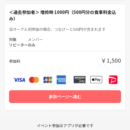
＜全企画共通のお願い事項＞
・調査確認不足、想定外の事情で、記載とは異なる進行となる場合があ
＜過去参加者＞ 増枠時 1000円（500円分の食事料金込
ること、ご了承ください。
み）
・ネットワークビジネス・宗教等の勧誘、異性・同性関わらず相手が不
快を感じるアプローチ等の迷惑行為はお控えください。
当サークル初参加の場合、つなげーと500円が含まれます
と、書いても時に上記は発生しますので、迷惑を受けたという方は主
対象
メンバー
催者までご連絡ください。
リピーターのみ
内容を判断した上で、加害側の意識の有無に関わらず、運営・企画者
仲間にも共有します。
￥1,500
参加料
参加ページへ進む
イベント参加はアプリが必要です