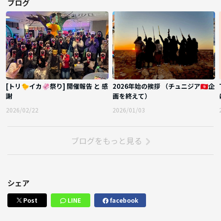
ブログ
[トリ🐤イカ🦑祭り] 開催報告 と 感
2026年始の挨拶 （チュニジア🇹🇳企
謝
画を終えて）
2026/02/22
2026/01/03
ブログをもっと見る
シェア
Post
LINE
facebook