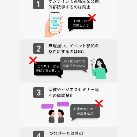
そんな東京のディープグルメを、みんなで楽しみましょう！
開催概要
【日時】
2026年6月18日（木）
19:30〜21:30
【場所】
町屋「とみちゃん」
【内容】
2時間 食べ放題・飲み放題
【参加費】
4000円前後を予定
コースにビールが含まれてないのでビール飲む方は別途。
【定員】