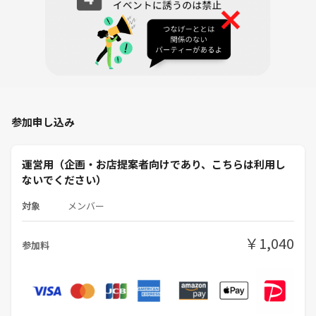
・8名定員でスタートしますが、信頼できるリピートの方が多い場合に
は増枠を検討します。
・当サークルのリピートさん(過去参加者)限定イベントです。
※ホルモン・刺し系が苦手な方はご注意ください
※お店の雰囲気込みで楽しめる方向けの企画です（笑）
____________________________________________
参加申し込み
＜対象年齢＞
・メインは35〜45歳、そこから拡げて 30代・40代が対象です。
運営用（企画・お店提案者向けであり、こちらは利用し
・20代前半・50代以上の方の「新規参加」は、申し訳ありませんが現在
ないでください）
受け付けていません。
・20代後半の方は、メインが30代以上であることをご理解の上でお申し
対象
メンバー
込みください。
￥1,040
参加料
＜当日の流れ （今後の予定発表によって変更可能性あり）＞
・19:25 店舗内集合
・21:30 終了予定