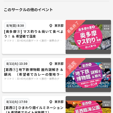
このサークルの他のイベント
東京都
8/9(日) 8:30
[奥多摩③] マス釣り＆焼いて食べよ
う！ ＆ 希望者で温泉
トリトリ：30-40代の旅ゲート ＜旅行・世界のグル
メ・謎解き・新たな体験＞
東京都
8/11(火) 13:30
[葛西①] 地下鉄博物館 屋内謎解き ＆
観光 （希望者でカレーの聖地ラン
チ）
トリトリ：30-40代の旅ゲート ＜旅行・世界のグル
メ・謎解き・新たな体験＞
東京都
8/11(火) 17:50
[葛西②] ひまわり畑イルミネーション
（＆希望者でナイト水族館？）