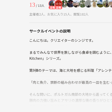
13
/ 13人
主催
主催
主催者2人、お気に入り15人、閲覧182人
サークルイベントの説明
こんにちは。クリエイターのシンジです。
まるでみんなで世界を旅しながら食卓を囲むように
Kitchen」シリーズ。
第9弾のテーマは、海と大地を感じる料理「アレンテ
「肉と魚介、禁断の組み合わせが最高の一皿を生む
そんな問いに、ポルトガル南部の大地から返ってく
豚肉の力強い旨みとアサリの濃厚な磯の香りがひと
爆発するごちそう料理です。