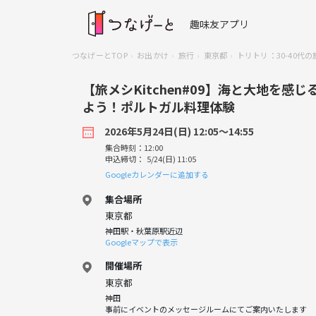
趣味友アプリ
つなげーとTOP
お出かけ
旅行
東京都
トリトリ：30-40
【旅メシKitchen#09】海と大地を
よう！ポルトガル料理体験
2026年5月24日(日) 12:05〜14:55
集合時刻：12:00
申込締切： 5/24(日) 11:05
Googleカレンダーに追加する
集合場所
東京都
神田駅・秋葉原駅近辺
Googleマップで表示
開催場所
東京都
神田
事前にイベントのメッセージルームにてご案内いたします