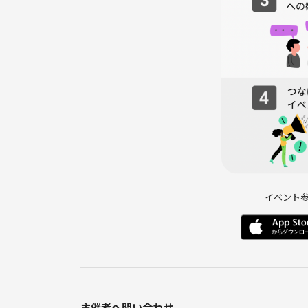
・ビール🍺、ハイボール、各種アルコール飲料等
・各種ソフトドリンク
*飲み物は12時～13時にカクヤスさんに配達して
早めに飲みたい方はお好きなドリンクをご持参くだ
*ビールはあまり多く準備していません。たくさん
ンビニ等での買い足しにてご対応ください。
📷️旅写真共有あるかも
食後に旅経験者から、旅の写真の共有タイムもある
イベント
*なるべく該当国の旅写真のシェアタイムにしますが
🛒食材の買い出し
普通のスーパーで購入が難しい食材は事前に調達し
通常のスーパーで売っている食材を当日買い足すの
主催者へ問い合わせ