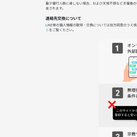
🌟イベントの魅力
最少催行人数に達しない場合、および天候不順など主催者の
金されます。
・飲んで笑って、ゆるっとホームパーティ♪
・プロじゃなくても、作るって最高に楽しい！
連絡先交換について
・世界一の◯◯料理を気軽に体験！
LINE等の個人情報の取得・交換については双方同意のうえ
ら
をご覧ください。
・え、こんなの初めて!?な料理にみんなで挑戦♪
・手づくりだからこそ自由♪意外なうまさの創作ア
<予定している料理>
*下記候補から2～3つくらい
*細かいことは未調査のため、変更・不採用の可能性
🍴アレンテージョ
🍴カルド・ヴェルデ（ポルトガルの定番スープ）
🍴パドロンペッパー（ししとう焼き）
🍴サラダ・デ・トマテ
🍴創作系のポルトガル料理
<予定しているお酒・ドリンク>
・ワイン