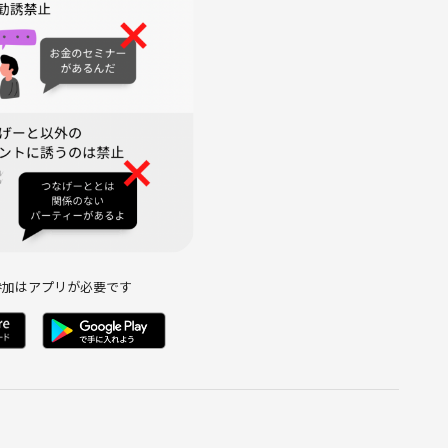
もらいます。どのタイミングで来るか読めないので、最初の1杯目を
さい。
飲みたい方はご自身でご持参いただくか、イベント中に近隣のコ
かもしれません。
参加はアプリが必要です
、別の国の場合もあります。
ておきます。
で、行ける方は一緒に行きましょう。