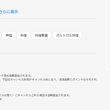
れるアサリを組み合わせた郷土料理。
さらに表示
調理することで、
に美味しい組み合わせ」とまで言われるようになりました。
かべる方も多いかもしれません。
神田
料理
料理教室
ポルトガル料理
しめる”アレンテージョ地方ならではの代表料理。
の食文化を象徴する料理なんです。
のコク。
と魚介料理のあいのこ”のような奥深い味わいになります🌿✨
中心に、
ント含め全額返金されます。
間を楽しみながら、
、下記のキャンセル料率がキャンセル料になり、決済金額とポイントのそれぞれ
でお届けします🍷
加えるアサリのタイミング。
ンセルは除く）にキャンセルされた場合は全額返金されます。
す
の郷土料理を再現できますよ🐖🐚