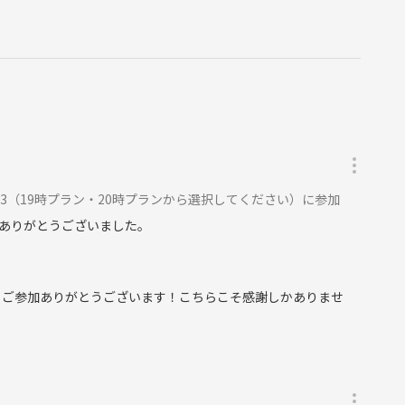
ルスペースを予定
のハナマサ 神田店に集合(時間、場所は変更の可能性あり)
入室後スタートです。お好きなタイミングからご参加ください。
_______
 #3（19時プラン・20時プランから選択してください）に参加
が対象です。
ありがとうございました。
し訳ありませんが現在受け付けていません。
をご理解の上でお申し込みください。
もご参加ありがとうございます！こちらこそ感謝しかありませ