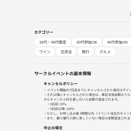
もともとは内陸で育てられた豚肉と、近くの海で採
保存のために漬け込んだ豚肉と、新鮮な貝を一緒に
肉の旨みと海のだしが溶け合い、「世界一意外なの
カテゴリー
ポルトガル料理というと、魚介中心の料理を思い浮
30代・40代限定
30代参加OK
40代参加OK
でも実はこの一皿は、“肉料理なのに魚介の魅力も楽
山の恵みと海の恵みを同時に味わえる、まさに土地
ワイン
交流会
旅行
グルメ
にんにくの香り、白ワインの酸味、オリーブオイル
そこにアサリのだしが加わることで、まるで“肉料理
サークルイベントの基本情報
キャンセルポリシー
今回はそんな「豚肉とアサリのアレンテージョ」を
・イベント開始の7日前までにキャンセルされた場合はポイ
豚肉を焼いて、アサリを加えて、香りが立ち上る瞬
・それ以降にキャンセルされた場合は、事前決済金額のうち
旅の話をしつつ味わう【旅メシKitchen】スタイル
からキャンセル料を差し引いた金額が返金されます。
・6日前: 30%
・5日前以降: 100%
美味しさの決め手は、しっかり焼いた豚肉と最後に
・ただし、お申し込み後 1時間以内（イベント当日のキャ
・また、最小催行人数に達していない場合は全額返金されま
ほんの少しのコツで、おうちでも本格的なポルトガル
中止の場合