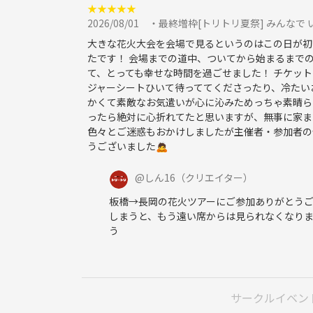
スーパー 肉のハナマサで買い出し
★
★
★
★
★
https://maps.app.goo.gl/ejPCnE7ptvnsAWyB6
2026/08/01
・最終増枠[トリトリ夏祭] みんなで
大きな花火大会を会場で見るというのはこの日が初
11:45 レンタルスペース入室、簡単な下処理等
たです！ 会場までの道中、ついてから始まるまで
て、とっても幸せな時間を過ごせました！ チケッ
ジャーシートひいて待っててくださったり、冷たい
-本集合時間-
かくて素敵なお気遣いが心に沁みためっちゃ素晴ら
12:05 レンタルスペース入室・調理スタート
ったら絶対に心折れてたと思いますが、無事に家ま
レシピや食材について、会場の使い方などを説明
色々とご迷惑もおかけしましたが主催者・参加者の
これ以降、好きに飲み始めてOKです。
うございました🙇
飲みながら調理、できあがり次第食事
@
しん16
（クリエイター）
食事後は、雑談や旅の話などまったりした時間を
板橋→長岡の花火ツアーにご参加ありがとう
しまうと、もう遠い席からは見られなくなり
14:40 片付け、掃除
う
14:55 退室
＊当日の雰囲気により前後しますが、帰るべき時間
サークルイベン
＊当日、15時-18時にて同じ会場にてテーブルゲー