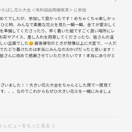
 いたばし花火大会 ＜有料自由席確保済＞ に参加
めてでしたが、参加して良かったです！めちゃくちゃ楽しかっ
のひと時、みんなで素敵な花火を見た一瞬一瞬、全てが愛おしく
トを準備してくださったり、早く着いた組ですごく良い場所にレ
お茶やアイス、差し入れを用意してくださったり、皆さんの温
しい企画でした😊 最後帰宅のときが想像以上に大変で、一人だ
でたどり着けたのは本当にみんなのおかげだったと思います！
して調理スタート
皆さんに改めて感謝させていただきたいです！本当にありがと
過ごしましょう
ございました！！大きい花火大会をちゃんとした席で一度見て
ます、、、なのでこれからもぜひ大きい花火を一緒にみましょ
がある方はお伝えください。
トレビューをもっと見る
ム会を開催いたします。