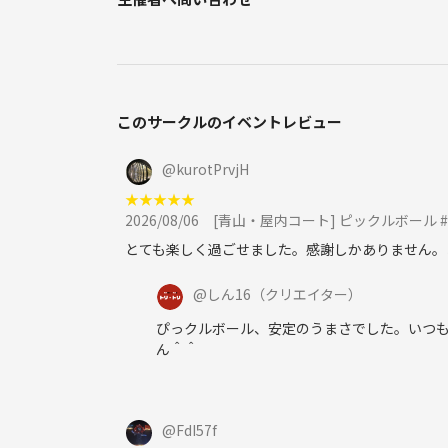
※会場は神田駅、徒歩4分ほどのキッチン付きレンタ
※集合：
▶買い出し・下処理から参加できる方は11:15に肉
▶本編から参加の方は12:05にレンタルスペース
※各自、ゴミの持ち帰りにご協力をお願いします。
このサークルのイベントレビュー
_________________________________________
@
kurotPrvjH
★
★
★
★
★
＜対象年齢＞
2026/08/06
[青山・屋内コート] ピックルボール
・メインは35〜45歳、そこから拡げて 30代・40代
とても楽しく過ごせました。感謝しかありません。
・20代前半・50代以上の方の「新規参加」は、申
・20代後半の方は、メインが30代以上であること
@
しん16
（クリエイター）
ぴっクルボール、安定のうまさでした。いつ
ん＾＾
＜当日の流れ目安 （時間変更可能性あり）＞
-買い出しから参加する方向けの集合時間-
@
FdI57f
11:15 肉のハナマサ新日本橋店集合