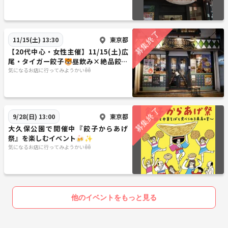
東京都
11/15(土) 13:30
【20代中心・女性主催】11/15(土)広
尾・タイガー餃子🐯昼飲み×絶品餃子
で週末リフレッシュ🍻
気になるお店に行ってみようかいꉺꉺ
東京都
9/28(日) 13:00
大久保公園で開催中『餃子からあげ
祭』を楽しむイベント🍻✨
気になるお店に行ってみようかいꉺꉺ
他のイベントをもっと見る