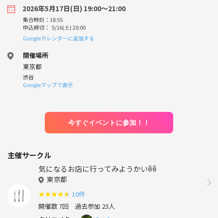
2026年5月17日(日) 19:00〜21:00
集合時刻：18:55
申込締切： 5/16(土) 20:00
Googleカレンダーに追加する
開催場所
東京都
渋谷
Googleマップで表示
今すぐイベントに参加！！
主催サークル
気になるお店に行ってみようかいꉺꉺ
東京都
★
★
★
★
★
10件
開催数 7回
過去参加 23人