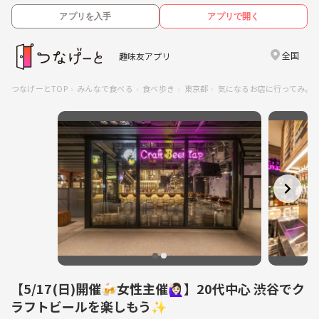
アプリを入手
アプリで開く
全国
趣味友アプリ
つなげーとTOP
みんなで食べる
食べ歩き
東京都
気になるお店に行ってみよう
【5/17(日)開催🍻女性主催🙋🏻‍♀️】20代中心 渋谷でク
ラフトビールを楽しもう✨