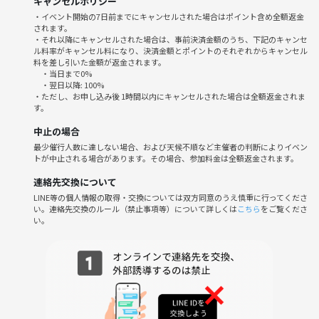
キャンセルポリシー
・過度なナンパ行為や迷惑行為
・イベント開始の7日前までにキャンセルされた場合はポイント含め全額返金
されます。
・開催内容や風景写真、動画のSNS等への無許可投稿
・それ以降にキャンセルされた場合は、事前決済金額のうち、下記のキャンセ
サークルやイベントの輪を乱す行動をする方、運営側の指示に従ってい
ル料率がキャンセル料になり、決済金額とポイントのそれぞれからキャンセル
ただけない方や運営側が参加者様としてふさわしくないと判断した方
料を差し引いた金額が返金されます。
・当日まで0%
は、参加をお断りする場合がございます。
・翌日以降: 100%
・ただし、お申し込み後 1時間以内にキャンセルされた場合は全額返金されま
す。
ぜひこの機会に渋谷で素敵なひと時を一緒に楽しみましょう🍻✨
ご参加を心よりお待ちしています。
中止の場合
最少催行人数に達しない場合、および天候不順など主催者の判断によりイベン
トが中止される場合があります。その場合、参加料金は全額返金されます。
連絡先交換について
LINE等の個人情報の取得・交換については双方同意のうえ慎重に行ってくださ
い。連絡先交換のルール（禁止事項等）について詳しくは
こちら
をご覧くださ
い。