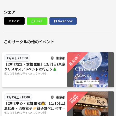
シェア
Post
LINE
facebook
このサークルの他のイベント
東京都
12/7(日) 19:00
【20代限定・女性主催】12/7(日)東京
クリスマスアドベントに行こう🎄
気になるお店に行ってみようかいꉺꉺ
東京都
11/15(土) 18:00
【20代中心・女性主催👩】11/15(土)
恵比寿・渋谷餃子🥟餃子食べ比べ体験
✨
気になるお店に行ってみようかいꉺꉺ