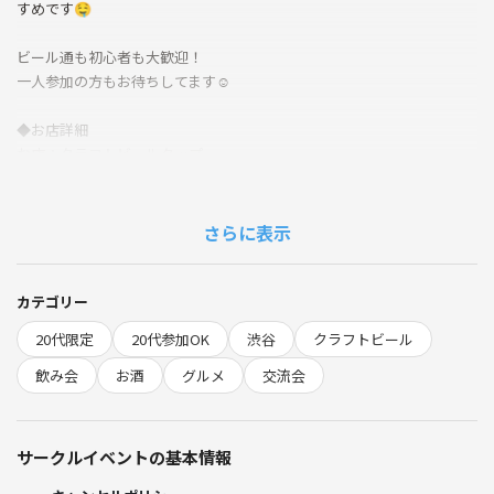
すめです🤤
ビール通も初心者も大歓迎！
一人参加の方もお待ちしてます☺️
◆お店詳細
お店：クラフトビールタップ
グリル＆キッチン 渋谷
場所：東京都渋谷区渋谷3-21-3
渋谷ストリーム 3F
さらに表示
料金：コース¥4000
※当日キャンセルは料金の100%をいただきます🙏🏻
カテゴリー
◆当日の流れ
20代限定
20代参加OK
渋谷
クラフトビール
・18:55 お店集合
・19:00 イベントスタート＆乾杯タイム
飲み会
お酒
グルメ
交流会
・21:00 終了・現地解散
⚠️注意事項⚠️
サークルイベントの基本情報
下記の行為はご遠慮ください。
・勧誘・営業・告知・引き抜き・しつこいナンパ・暴言など