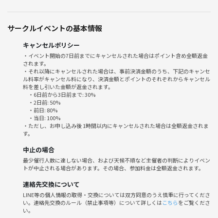
サークルイベントの基本情報
キャンセルポリシー
・イベント開始の7日前までにキャンセルされた場合はポイント含め全額返金
されます。
・それ以降にキャンセルされた場合は、事前決済金額のうち、下記のキャンセ
ル料率がキャンセル料になり、決済金額とポイントのそれぞれからキャンセル
料を差し引いた金額が返金されます。
・6日前から3日前まで: 30%
・2日前: 50%
・前日: 80%
・当日: 100%
・ただし、お申し込み後 1時間以内にキャンセルされた場合は全額返金されま
す。
中止の場合
最少催行人数に達しない場合、および天候不順など主催者の判断によりイベン
トが中止される場合があります。その場合、参加料金は全額返金されます。
連絡先交換について
LINE等の個人情報の取得・交換については双方同意のうえ慎重に行ってくださ
い。連絡先交換のルール（禁止事項等）について詳しくは
こちら
をご覧くださ
い。