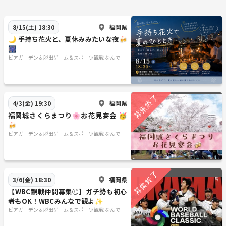
福岡県
8/15(土) 18:30
🌙 手持ち花火と、夏休みみたいな夜🍻
🎆
ビアガーデン＆脱出ゲーム＆スポーツ観戦 なんでも
やってみたいサークル🍺
福岡県
4/3(金) 19:30
福岡城さくらまつり🌸お花見宴会 🥳
🍻
ビアガーデン＆脱出ゲーム＆スポーツ観戦 なんでも
やってみたいサークル🍺
福岡県
3/6(金) 18:30
【WBC観戦仲間募集⚾️】ガチ勢も初心
者もOK！WBCみんなで観よ✨
ビアガーデン＆脱出ゲーム＆スポーツ観戦 なんでも
やってみたいサークル🍺