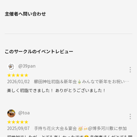
主催者へ問い合わせ
このサークルのイベントレビュー
@
39pan
★
★
★
★
★
2026/01/02
櫛田神社初詣＆新年会🎍みんなで新年をお祝いしよ〜🍻に参加
楽しく初詣できました！ ありがとうございました！
@
toa
★
★
★
★
★
2025/09/07
手持ち花火大会＆宴会 🥳🍻@博多河川敷に参加
初参加でしたが、とても楽しかったです😆 主催者さんがとても明