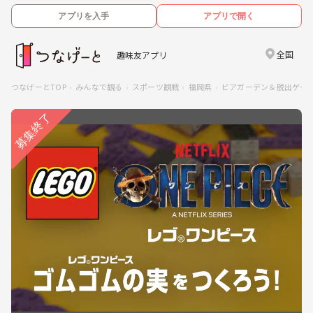
アプリを入手
アプリで開く
全国
趣味友アプリ
つなげーとTOP
みんなで観る
スポーツ観戦
福岡県
ビアガーデン＆脱出ゲーム