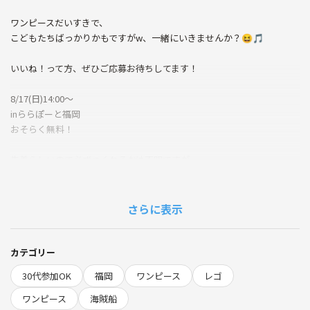
ワンピースだいすきで、
こどもたちばっかりかもですがw、一緒にいきませんか？😆🎵
いいね！って方、ぜひご応募お待ちしてます！
8/17(日)14:00〜
inららぽーと福岡
おそらく無料！
先着らしいので必ずつくれるかは不明ですが、
他にもロゴの海賊船とか色々さわれたりするみたいなので、ワンピース
満喫しに行きましょう！
さらに表示
30代前半の方までで募集中です🎵
カテゴリー
30代参加OK
福岡
ワンピース
レゴ
ワンピース
海賊船