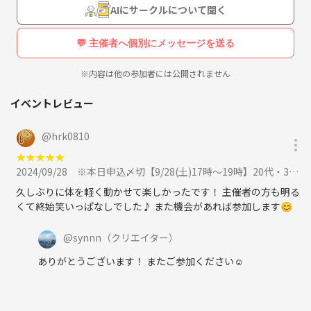
AIにサークルについて聞く
私自身、卓球初心者🔰ですが、
一緒に楽しんでくれる方、大募集中です🔥
💬 主催者へ個別にメッセージを送る
他にもウォーキングなども開催していきたいと思います👟
※内容は他の参加者には公開されません
🔶どんなサークル！？
・初心者大歓迎！
イベントレビュー
・ひとり参加大歓迎！
・年齢は20代〜30代と幅広く募集中🔰
@
hrk0810
・ゆるっとテニス・卓球を楽しめる人、募集中🔰
★
★
★
★
★
・男女問いません👫
2024/09/28
※本日申込〆切【9/28(土)17時～19時】20代・30代限定！ゆる卓球🏓（初心者OK🔰）に参加
・月に1.2回ほど開催予定です🏓
久しぶりに体を軽く動かせて楽しかったです！ 主催者の方も明る
くて終始笑いっぱなしでした♪ また機会があれば参加します😊
🔶こんな方にオススメ！
・ゆるく話ながら身体を動かしたい！
@
synnn
（クリエイター）
・ワイワイ楽しみながら運動したい！
ありがとうございます！ またご参加ください☺️
・社会人になって運動不足かも‥何かしらスポーツしたい！
・何か趣味増やしたい！
・職場以外に楽しめる場所が欲しい！