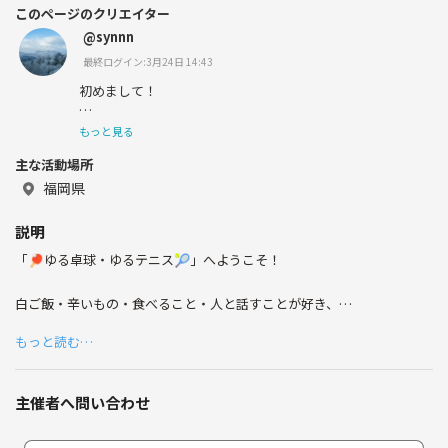
このページのクリエイター
@synnn
最終ログイン:3月24日 14:43
初めまして！
佐賀出身の女性です🙋
もっと見る
主な活動場所
新しいつながりが欲しいと思って始めました！
福岡県
よろしくお願いします🤗✨
説明
「🏓ゆる卓球・ゆるテニス🎾」へようこそ！
白ご飯・辛いもの・食べること・人と話すことが好き、
そして、旅館で卓球台を見つけると必ずと言っていいほど
もっと読む…
卓球をしてしまう幹事🙋🏻‍♀️（女性）がやっています！
（元テニス部🎾です）
主催者へ問い合わせ
みんなでゆる～くテニスもしくは
卓球を楽しみたいと思い立ち上げました🏓✨