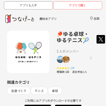
アプリを入手
アプリで開く
全国
趣味友アプリ
🏓ゆる卓球・
ゆるテニス🎾
2 人がメンバー
★
★
★
★
★
2件
開催数 1回
過去参加 2人
関連カテゴリ
友達づくり
テニス
卓球
ご利用にはアプリのダウンロードが必要です