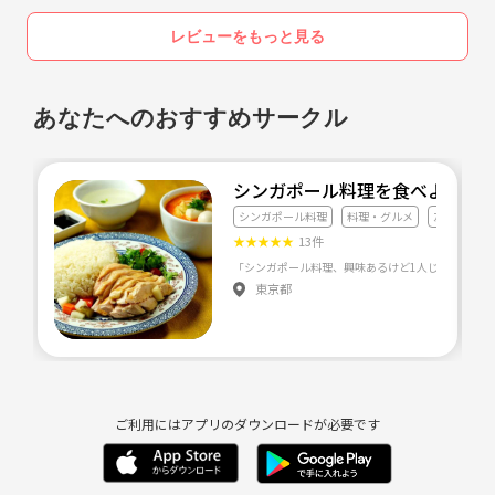
・新しい出会いや交流の場が欲しい！
・新しい友達を作りたい！
レビューをもっと見る
などなど、どなたでも大歓迎✨
1人参加、初参加の方でも私がアシストしますので、
あなたへのおすすめサークル
安心してご参加いただければと思います👍
興味があり一度参加してみたい方や質問がある方は、
シンガポール料理を食べようサークル
メッセージにて気軽に連絡してください🌼
シンガポール料理
料理・グルメ
友達づくり
ご参加お待ちしております✨🤗
★
★
★
★
★
13件
「シンガポール料理、興味あるけど1人じゃ行けない
東京都
🔶開催日程
・随時更新していきます！
🔶サークル規約
参加者の皆さんが楽しく過ごせるよう、以下の点をルールとして定めさ
ご利用にはアプリのダウンロードが必要です
せて頂きます。
・宗教・MLM・ビジネス等の勧誘の禁止
・他イベントへの参加を促す行為の禁止