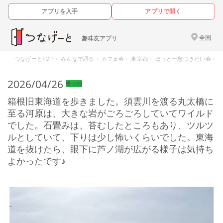
アプリを入手
アプリで開く
全国
趣味友アプリ
つなげーとTOP
みんなで語る
カフェ会
東京都
ほっと一息つきたい会
2026/04/26
公開
箱根旧東海道を歩きました。須雲川を渡る丸太橋に
至る河原は、大きな岩がごろごろしていてワイルド
でした。石畳みは、苔むしたところもあり、ツルツ
ルとしていて、下りは少し怖いくらいでした。東海
道を抜けたら、眼下に芦ノ湖が広がる様子は気持ち
よかったです♪