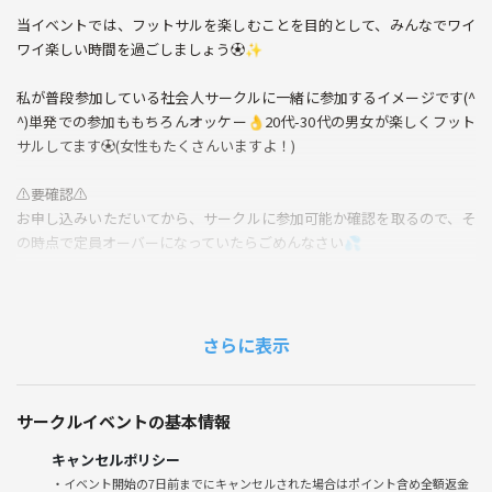
当イベントでは、フットサルを楽しむことを目的として、みんなでワイ
ワイ楽しい時間を過ごしましょう⚽️✨
私が普段参加している社会人サークルに一緒に参加するイメージです(^
^)単発での参加ももちろんオッケー👌20代-30代の男女が楽しくフット
サルしてます⚽️(女性もたくさんいますよ！)
⚠️要確認⚠️
お申し込みいただいてから、サークルに参加可能か確認を取るので、そ
の時点で定員オーバーになっていたらごめんなさい💦
初心者の方も経験者の方も、一緒に楽しくプレイしましょう！
(初心者の方は🔰マークをつけてプレーするので、みんなちゃんと配慮
してくれますのでご安心を)
さらに表示
⚠️注意事項⚠️
サークルイベントの基本情報
以下の行為はご遠慮ください。
・暴言や乱暴な行為
キャンセルポリシー
・危険なプレイや怪我の危険を伴う行為
・イベント開始の7日前までにキャンセルされた場合はポイント含め全額返金