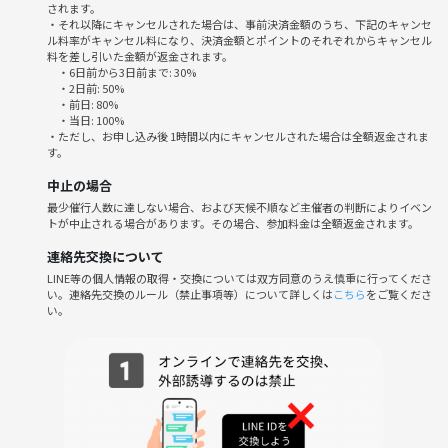
されます。
・他の参加者に対する嫌がらせや差別的な発言
・それ以降にキャンセルされた場合は、事前決済金額のうち、下記のキャンセ
ル料率がキャンセル料になり、決済金額とポイントのそれぞれからキャンセル
料を差し引いた金額が返金されます。
当日は、笑顔と元気な気持ちで参加してくださいね！一緒にフットサル
・6日前から3日前まで: 30%
を楽しんで、素敵な仲間との出会いを楽しみましょう🌟
・2日前: 50%
・前日: 80%
・当日: 100%
・ただし、お申し込み後 1時間以内にキャンセルされた場合は全額返金されま
す。
中止の場合
最少催行人数に達しない場合、および天候不順など主催者の判断によりイベン
トが中止される場合があります。その場合、参加料金は全額返金されます。
連絡先交換について
LINE等の個人情報の取得・交換については双方同意のうえ慎重に行ってくださ
い。連絡先交換のルール（禁止事項等）について詳しくは
こちら
をご覧くださ
い。