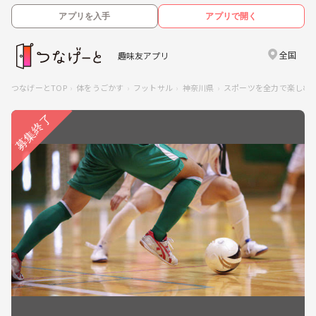
アプリを入手
アプリで開く
全国
趣味友アプリ
つなげーとTOP
体をうごかす
フットサル
神奈川県
スポーツを全力で楽しむ