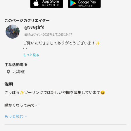
このページのクリエイター
@986ghfd
最終ログイン:2025年1月10日 19:47
ご覧いただきましてありがとうございます✨
もっと見る
主な活動場所
全国のコミュニティの運営を行なっております！！
北海道
説明
複数名のメンバーが運営の管理をしており、
さっぽろ✨ツーリングでは新しい仲間を募集しています😆
しっかり徹底されております。
暖かくなって来て
安心安全のコミュニティになっております🤗
ツーリングの季節になってきましたね
もっと読む…
初心者の方からベテランの方まで
ご応募お待ちしています