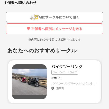
数年前は仕事と会社の往復の毎日でしたが💦
主催者へ問い合わせ
運営しているコミュニティでは
こちらで運営している釣り部に参加してから
定期的に懇親会🍺か
BBQ🍖も行っています😋
AIにサークルについて聞く
毎日楽しく過ごせる様になりました😆
💬 主催者へ個別にメッセージを送る
また、沢山の人との交流は大切だと思います
※内容は他の参加者には公開されません
人生を豊かにして行きませんか✨
あなたへのおすすめサークル
ご興味ありそうなサークルがありましたら
バイクツーリング
ツーリング・ドライブ
ご参加お待ちしております🤩
評価
0件
東京都
※宗教勧誘や、他サークル勧誘等
その他モラルに反する行動は一切ご遠慮下さい。