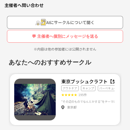
・一緒にドライブやツーリングに行ける仲間が欲しい😣
主催者へ問い合わせ
・そもそも車やバイク持ってないけど行ってみたい🙋
そんな方大大大募集しております！！！
AIにサークルについて聞く
みんなで海沿いの道や山道等々
💬 主催者へ個別にメッセージを送る
色んなコース楽しんじゃいましょ😂😂😂
※バイクは250cc以上限定とさせて頂きます。
※内容は他の参加者には公開されません
応募資格は
あなたへのおすすめサークル
20～30歳の社会人
だけです！！
東京ブッシュクラフト【焚火・
気になる、質問がある方は気軽にご連絡下さいね☺️
アウトドア
キャンプ
バーベキュー
★
★
★
★
★
195件
他にも色々なイベント開催中ですのでお待ちしております🙌🙌
東京都