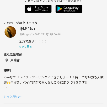
ご利用にはアプリのダウンロードが必要です
このページのクリエイター
@kM42pz
最終ログイン:2023年11月18日 20:46
全力で遊ぶ！！！！
もっと見る
主な活動場所
東京都
説明
みんなでドライブ・ツーリングにいきましょー！！持ってない方も大歓
迎🙌車好き、バイク好きで色んなところに走りに行きます‼️
【サークル設立の想い】
もっと読む…
ご覧頂きありがとうございます🙇🙇
・色んな道を走るのが好き😆