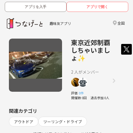
アプリを入手
アプリで開く
全国
趣味友アプリ
東京近郊制覇
しちゃいまし
ょ✨
2 人がメンバー
評価
0件
開催数 0回
過去参加 0人
関連カテゴリ
アウトドア
ツーリング・ドライブ