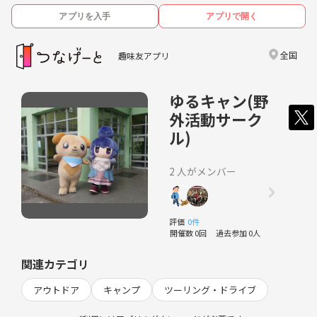
アプリを入手
アプリで開く
全国
趣味友アプリ
ゆるキャン(野
外活動サーク
ル)
2 人がメンバー
評価
0件
開催数 0回
過去参加 0人
関連カテゴリ
アウトドア
キャンプ
ツーリング・ドライブ