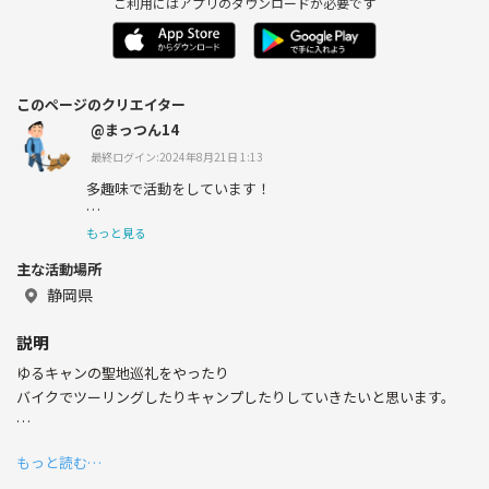
ご利用にはアプリのダウンロードが必要です
このページのクリエイター
@まっつん14
最終ログイン:2024年8月21日 1:13
多趣味で活動をしています！
色々な方と交流を出来たら嬉しいです。
もっと見る
主な活動場所
気軽に接して下さい。
静岡県
説明
ゆるキャンの聖地巡礼をやったり
バイクでツーリングしたりキャンプしたりしていきたいと思います。
現在 男性２名 女性２名
もっと読む…