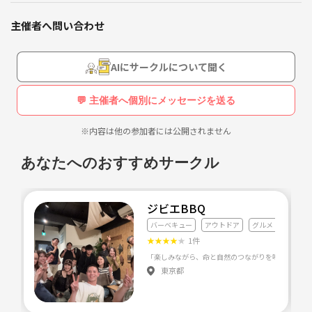
募集事項 男女18歳から35歳までの方
主催者へ問い合わせ
AIにサークルについて聞く
💬 主催者へ個別にメッセージを送る
※内容は他の参加者には公開されません
あなたへのおすすめサークル
ジビエBBQ
バーベキュー
アウトドア
グルメ・料理全般
★
★
★
★
★
1件
東京都