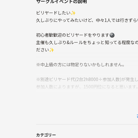
サークルイベントの説明
ビリヤードしたい✨
久しぶりにやってみたいけど、中々1人では行きずら
初心者歓歓迎のビリヤードをやります🎱
主催も久しぶり&ルールをちょっと知ってる程度な
ださい✨
※中上級の方には物足りないかもしれません。
※別途ビリヤード代(2台2h8000÷参加人数)が発生
参加人数によりますが、1500円位になると思います
♦︎禁止事項
勧誘、ナンパ
マナーが悪い
他イベントの宣伝
カテゴリー