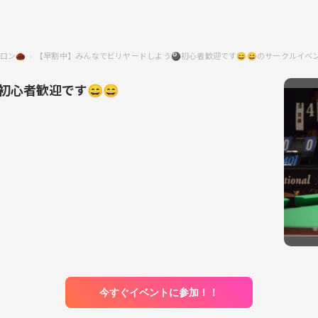
ロン🌰
【早割中】みんなでビリヤードしよう🎱初心者歓迎です😄😄のサークルイベ
初心者歓迎です😄😄
今すぐイベントに参加！！