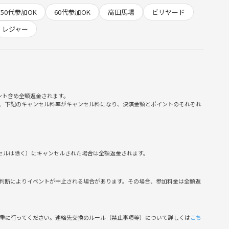
50代参加OK
60代参加OK
高田馬場
ビリヤード
レジャー
ント含め全額返金されます。
、下記のキャンセル料率がキャンセル料になり、決済金額とポイントのそれぞれ
ンセルは除く）にキャンセルされた場合は全額返金されます。
判断によりイベントが中止される場合があります。その場合、参加料金は全額返
慎重に行ってください。連絡先交換のルール（禁止事項等）について詳しくは
こち