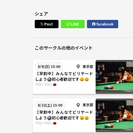
シェア
Post
LINE
facebook
このサークルの他のイベント
東京都
8/9(日) 15:00
【早割中】みんなでビリヤード
しよう🎱初心者歓迎です😄😄
マロンマロン🌰
東京都
8/22(土) 15:00
【早割中】みんなでビリヤード
しよう🎱初心者歓迎です😄😄
マロンマロン🌰