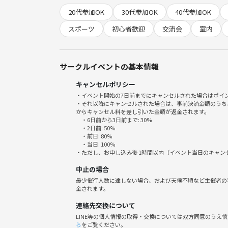
20代参加OK
30代参加OK
40代参加OK
スポーツ
初心者歓迎
交流会
室内
サークルイベントの基本情報
キャンセルポリシー
・イベント開始の7日前までにキャンセルされた場合はポイ
・それ以降にキャンセルされた場合は、事前決済金額のうち
からキャンセル料を差し引いた金額が返金されます。
・6日前から3日前まで: 30%
・2日前: 50%
・前日: 80%
・当日: 100%
・ただし、お申し込み後 1時間以内（イベント当日のキャ
中止の場合
最少催行人数に達しない場合、および天候不順など主催者の
金されます。
連絡先交換について
LINE等の個人情報の取得・交換については双方同意のうえ
ら
をご覧ください。