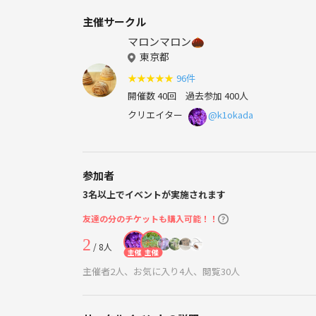
主催サークル
マロンマロン🌰
東京都
★
★
★
★
★
96件
開催数 40回
過去参加 400人
クリエイター
@k1okada
参加者
3名以上でイベントが実施されます
友達の分のチケットも購入可能！！
2
/ 8人
主催
主催
主催者2人、お気に入り4人、閲覧30人