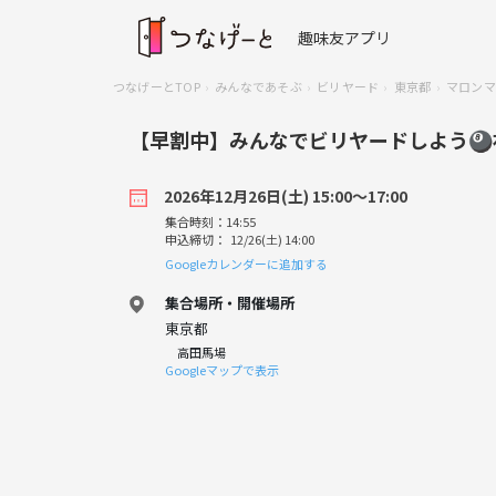
趣味友アプリ
つなげーとTOP
みんなであそぶ
ビリヤード
東京都
マロンマ
【早割中】みんなでビリヤードしよう🎱
2026年12月26日(土) 15:00〜17:00
集合時刻：14:55
申込締切： 12/26(土) 14:00
Googleカレンダーに追加する
集合場所・開催場所
東京都
高田馬場
Googleマップで表示