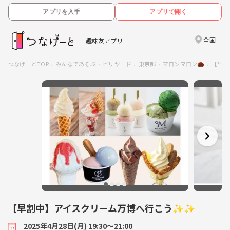
アプリを入手
アプリで開く
全国
趣味友アプリ
つなげーとTOP
みんなであそぶ
ビリヤード
東京都
マロンマロン🌰
【早割
【早割中】アイスクリーム万博へ行こう✨✨
2025年4月28日(月) 19:30〜21:00