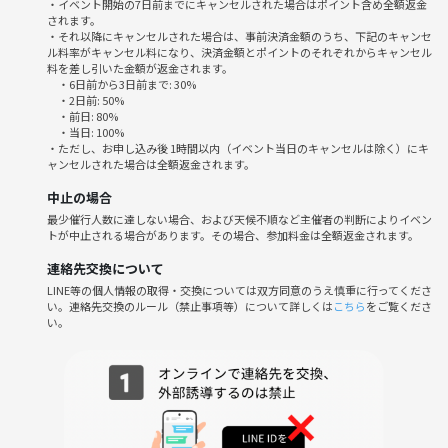
・イベント開始の7日前までにキャンセルされた場合はポイント含め全額返金
されます。
・それ以降にキャンセルされた場合は、事前決済金額のうち、下記のキャンセ
ル料率がキャンセル料になり、決済金額とポイントのそれぞれからキャンセル
料を差し引いた金額が返金されます。
・6日前から3日前まで: 30%
・2日前: 50%
・前日: 80%
・当日: 100%
・ただし、お申し込み後 1時間以内（イベント当日のキャンセルは除く）にキ
ャンセルされた場合は全額返金されます。
中止の場合
最少催行人数に達しない場合、および天候不順など主催者の判断によりイベン
トが中止される場合があります。その場合、参加料金は全額返金されます。
連絡先交換について
LINE等の個人情報の取得・交換については双方同意のうえ慎重に行ってくださ
い。連絡先交換のルール（禁止事項等）について詳しくは
こちら
をご覧くださ
い。