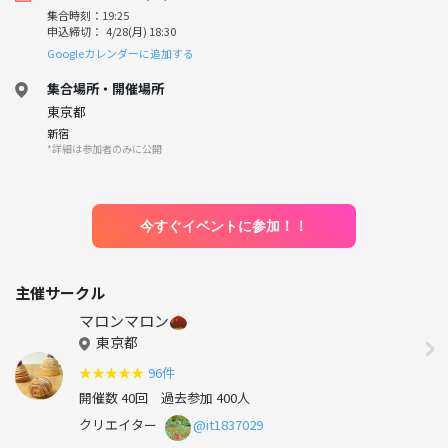
集合時刻：19:25
申込締切： 4/28(月) 18:30
Googleカレンダーに追加する
集合場所・開催場所
東京都
新宿
*詳細は参加者のみに公開
今すぐイベントに参加！！
主催サークル
マロンマロン🌰
東京都
★
★
★
★
★
96件
開催数 40回
過去参加 400人
クリエイター
@it1837029