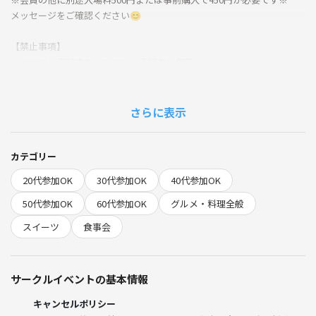
メッセージをご確認ください😊
【禁止事項】
・イベント直前のキャンセル、連絡なし欠席
→場合によってはキャンセル料を頂戴します。
・勧誘、ナンパ行為。
さらに表示
遅刻をされてしまうと、グループに合流出来ない可能性がございます。
ご了承ください。
カテゴリー
20代参加OK
30代参加OK
40代参加OK
50代参加OK
60代参加OK
グルメ・料理全般
スイーツ
食事会
サークルイベントの基本情報
キャンセルポリシー