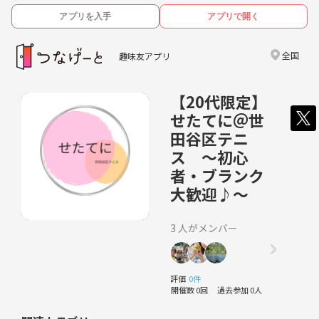
アプリを入手
アプリで開く
全国
趣味友アプリ
【20代限定】
せたてに＠世
田谷区テニ
ス ～初心
者・ブランク
大歓迎♪～
3 人がメンバー
評価
0件
開催数 0回
過去参加 0人