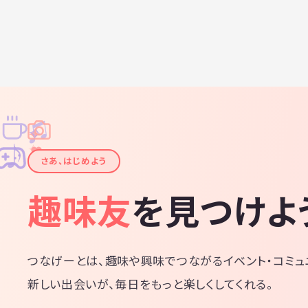
♫
✧
✦
✦
♪
✧
さあ、はじめよう
趣味友
を見つけよ
つなげーとは、趣味や興味でつながるイベント・コミュ
新しい出会いが、毎日をもっと楽しくしてくれる。