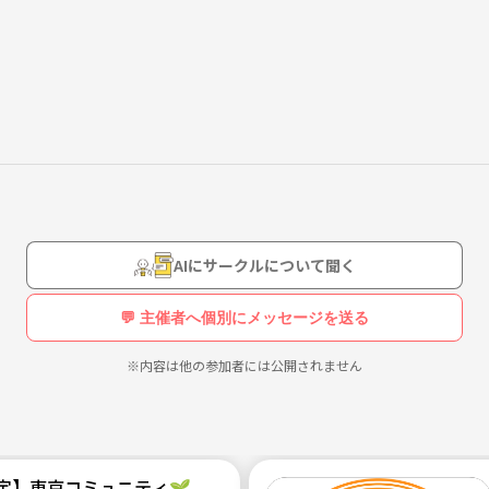
者も大歓迎です。 コーン、ビブスは持っていきます。
AIにサークルについて聞く
💬 主催者へ個別にメッセージを送る
※内容は他の参加者には公開されません
限定】東京コミュニティ🌱