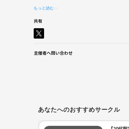
平日2015から2130まで、300円から500円
もっと読む…
基本的には、パス、トラップ、ドリブル練習で初心
共有
主催者へ問い合わせ
あなたへのおすすめサークル
【20代