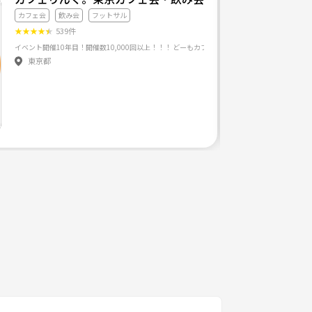
カフェ会
飲み会
フットサル
★
★
★
★
★
539件
東京都