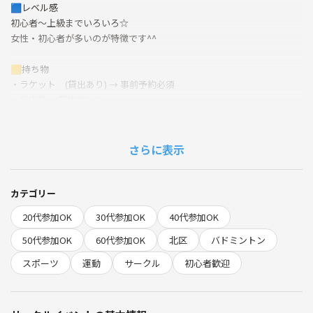
🟦レベル感
初心者～上級までいろいろ☆
女性・初心者が多いのが特徴です^^
🟨持ち物
・ラケット (貸出あり) → 事前予約必須
・屋内靴 (貸出なし)
Amazon 1000円 → https://amzn.asia/d/0bJNpW51
Amazon 1200円 → https://amzn.asia/d/09dTmmr3
さらに表示
🟩遅刻
遅刻早退自由なので、連絡不要です^^
カテゴリー
🟥現地集金 (別途)
20代参加OK
30代参加OK
40代参加OK
ラケット ＋500円
月の初回 ＋1000円
50代参加OK
60代参加OK
北区
バドミントン
「つなげーとから来ました」と声かけてください^^
スポーツ
運動
サークル
初心者歓迎
🟪重要🟪（ラケット貸出・体育館の確認）
申込完了後すぐに《システムから送信》というメッセージが届いてるの