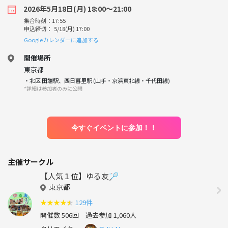
2026年5月18日(月) 18:00〜21:00
集合時刻：17:55
申込締切： 5/18(月) 17:00
Googleカレンダーに追加する
開催場所
東京都
・北区 田端駅、西日暮里駅 (山手・京浜東北線・千代田線)
*詳細は参加者のみに公開
今すぐイベントに参加！！
主催サークル
【人気１位】ゆる友🏸
東京都
★
★
★
★
★
129件
開催数 506回
過去参加 1,060人