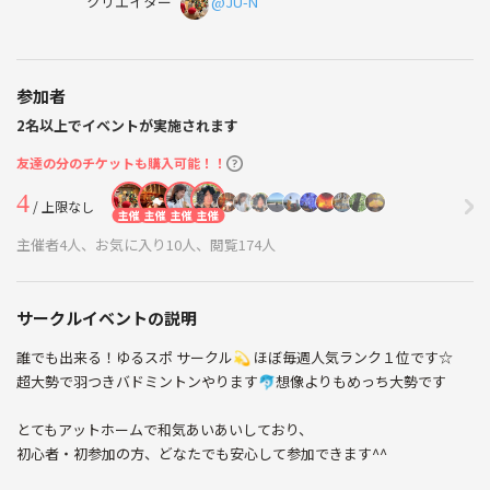
クリエイター
@JU-N
参加者
2名以上でイベントが実施されます
友達の分のチケットも購入可能！！
4
/ 上限なし
主催
主催
主催
主催
主催者4人、お気に入り10人、閲覧174人
サークルイベントの説明
誰でも出来る！ゆるスポ サークル💫 ほぼ毎週人気ランク１位です☆
超大勢で羽つきバドミントンやります🐬想像よりもめっち大勢です
とてもアットホームで和気あいあいしており、
初心者・初参加の方、どなたでも安心して参加できます^^