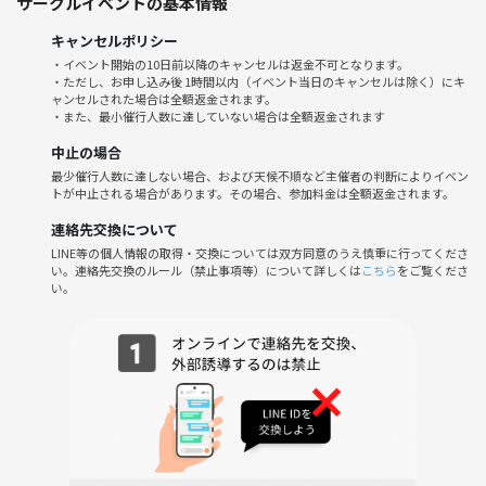
サークルイベントの基本情報
で確認してください
必ず、場所・時間の転記ミスがないか確認してください
キャンセルポリシー
・イベント開始の10日前以降のキャンセルは返金不可となります。
・ただし、お申し込み後 1時間以内（イベント当日のキャンセルは除く）にキ
※とても大きなサークルで、私１人でやっているため、個別のメッセー
ャンセルされた場合は全額返金されます。
・また、最小催行人数に達していない場合は全額返金されます
ジはお返事できません(>_<)ｺﾞﾒﾝﾅｻｲ
中止の場合
最少催行人数に達しない場合、および天候不順など主催者の判断によりイベン
⚓️ Tokyo International Badminton Team
トが中止される場合があります。その場合、参加料金は全額返金されます。
Friendly, Japan’s largest
連絡先交換について
Little English is fine ✋️ Me too !
LINE等の個人情報の取得・交換については双方同意のうえ慎重に行ってくださ
い。連絡先交換のルール（禁止事項等）について詳しくは
こちら
をご覧くださ
⛱️ Skill & Gear
い。
All levels welcome✨
Racket (rental available), Indoor shoes (no rental)
✅️ Important
Do not ask the gym staff—they aren’t on our team