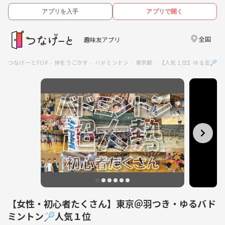
アプリを入手
アプリで開く
全国
趣味友アプリ
つなげーとTOP
体をうごかす
バドミントン
東京都
【人気１位】ゆる友🏸
【女性・初心者たくさん】東京＠羽つき・ゆるバド
ミントン🏸人気１位