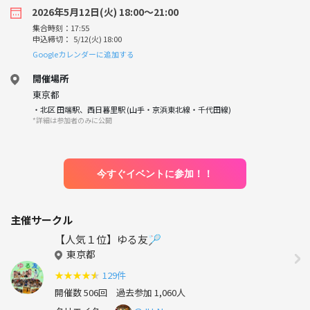
2026年5月12日(火) 18:00〜21:00
集合時刻：17:55
申込締切： 5/12(火) 18:00
Googleカレンダーに追加する
開催場所
東京都
・北区 田端駅、西日暮里駅 (山手・京浜東北線・千代田線)
*詳細は参加者のみに公開
今すぐイベントに参加！！
主催サークル
【人気１位】ゆる友🏸
東京都
★
★
★
★
★
129件
開催数 506回
過去参加 1,060人