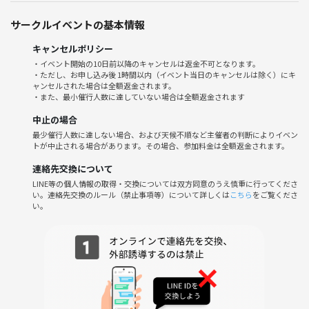
で確認してください
必ず、場所・時間の転記ミスがないか確認してください
サークルイベントの基本情報
キャンセルポリシー
※とても大きなサークルで、私１人でやっているため、個別のメッセー
・イベント開始の10日前以降のキャンセルは返金不可となります。
・ただし、お申し込み後 1時間以内（イベント当日のキャンセルは除く）にキ
ジはお返事できません(>_<)ｺﾞﾒﾝﾅｻｲ
ャンセルされた場合は全額返金されます。
・また、最小催行人数に達していない場合は全額返金されます
中止の場合
⚓️ Tokyo International Badminton Team
最少催行人数に達しない場合、および天候不順など主催者の判断によりイベン
Friendly, Japan’s largest
トが中止される場合があります。その場合、参加料金は全額返金されます。
Little English is fine ✋️ Me too !
連絡先交換について
⛱️ Skill & Gear
LINE等の個人情報の取得・交換については双方同意のうえ慎重に行ってくださ
い。連絡先交換のルール（禁止事項等）について詳しくは
こちら
をご覧くださ
All levels welcome✨
い。
Racket (rental available), Indoor shoes (no rental)
✅️ Important
Do not ask the gym staff—they aren’t on our team