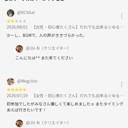
@
KCbSaI
★
★
★
★
★
2026/08/01
【女性・初心者たくさん】だれでも出来る☆ゆるバドミントン🏸に参加
少ーし、BGMで、人の声がききづらかった、
@
JU-N
（クリエイター）
こんにちは^^ また来てください
@
Megchin
★
★
★
★
★
2026/07/19
【女性・初心者たくさん】だれでも出来る☆ゆるバドミントン🏸に参加
初参加でしたがみなさん優しくて楽しめました☺️ またタイミング
あえば行きたいです！
@
JU-N
（クリエイター）