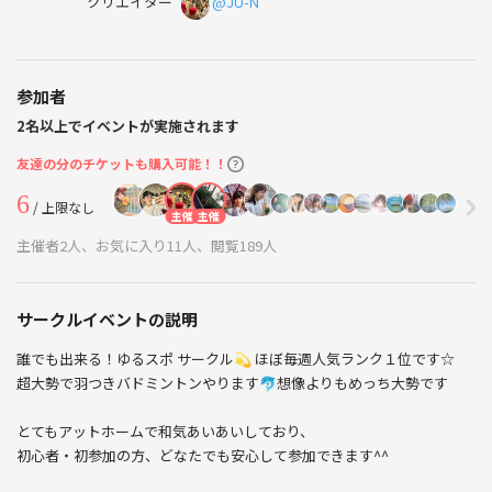
クリエイター
@JU-N
参加者
2名以上でイベントが実施されます
友達の分のチケットも購入可能！！
6
/ 上限なし
主催
主催
主催者2人、お気に入り11人、閲覧189人
サークルイベントの説明
誰でも出来る！ゆるスポ サークル💫 ほぼ毎週人気ランク１位です☆
超大勢で羽つきバドミントンやります🐬想像よりもめっち大勢です
とてもアットホームで和気あいあいしており、
初心者・初参加の方、どなたでも安心して参加できます^^