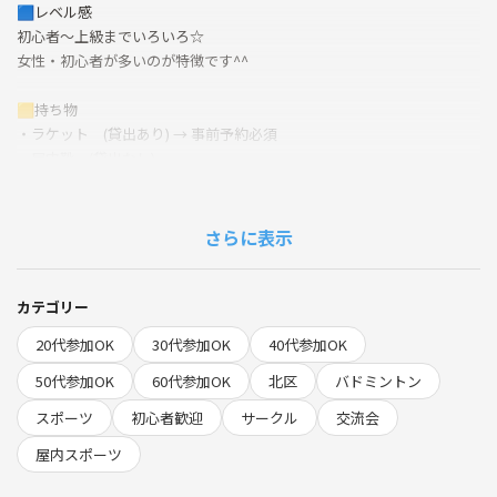
🟦レベル感
初心者～上級までいろいろ☆
女性・初心者が多いのが特徴です^^
🟨持ち物
・ラケット (貸出あり) → 事前予約必須
・屋内靴 (貸出なし)
Amazon 1000円 → https://amzn.asia/d/0bJNpW51
Amazon 1200円 → https://amzn.asia/d/09dTmmr3
さらに表示
🟩遅刻
遅刻早退自由なので、連絡不要です^^
カテゴリー
🟥現地集金 (別途)
20代参加OK
30代参加OK
40代参加OK
ラケット ＋500円
月の初回 ＋1000円
50代参加OK
60代参加OK
北区
バドミントン
「つなげーとから来ました」と声かけてください^^
スポーツ
初心者歓迎
サークル
交流会
🟪重要🟪（ラケット貸出・体育館の確認）
屋内スポーツ
申込完了後すぐに《システムから送信》というメッセージが届いてるの