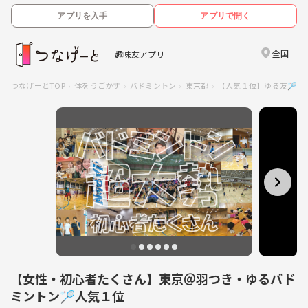
アプリを入手
アプリで開く
全国
趣味友アプリ
つなげーとTOP
体をうごかす
バドミントン
東京都
【人気１位】ゆる友🏸
【女性・初心者たくさん】東京＠羽つき・ゆるバド
ミントン🏸人気１位