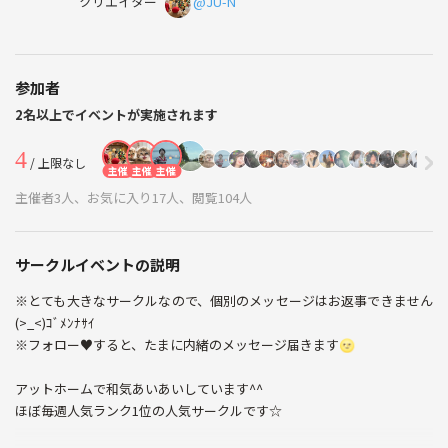
クリエイター
@JU-N
参加者
2名以上でイベントが実施されます
4
/ 上限なし
主催
主催
主催
主催者3人、お気に入り17人、閲覧104人
サークルイベントの説明
※とても大きなサークルなので、個別のメッセージはお返事できません
(>_<)ｺﾞﾒﾝﾅｻｲ
※フォロー♥すると、たまに内緒のメッセージ届きます🌝
アットホームで和気あいあいしています^^
ほぼ毎週人気ランク1位の人気サークルです☆