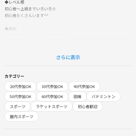
◆レベル感
初心者～上級までいろいろ☆
初心者たくさんいます^^
◆遅刻
遅刻早退自由なので、連絡不要です^^
◆持ち物
・ラケット (貸出あり) → 事前予約必須
さらに表示
・屋内靴 (貸出なし)
◆現地集金 (別途)
カテゴリー
ラケット 500円
20代参加OK
30代参加OK
40代参加OK
月の初回 +1000円
50代参加OK
60代参加OK
田端
バドミントン
◆重要◆（ラケット貸出・体育館の確認）
スポーツ
ラケットスポーツ
初心者歓迎
申込完了後すぐに《システムから送信》というメッセージが届いてるの
で確認してください
屋内スポーツ