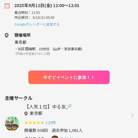
2025年9月12日(金) 12:00〜12:01
集合時刻：11:55
申込締切： 9/13(土) 05:00
Googleカレンダーに追加する
開催場所
東京都
・北区 田端駅 10分位 (山手・京浜東北線)
*詳細は参加者のみに公開
今すぐイベントに参加！！
主催サークル
【人気１位】ゆる友🏸
東京都
★
★
★
★
★
129件
開催数 508回
過去参加 1,061人