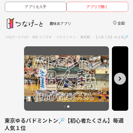
アプリを入手
アプリで開く
全国
趣味友アプリ
つなげーとTOP
体をうごかす
バドミントン
東京都
【人気１位】ゆる友🏸
東京ゆるバドミントン🏸【初心者たくさん】毎週
人気１位