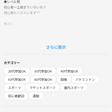
◆レベル感
初心者～上級までいろいろ☆
初心者たくさんいます^^
◆遅刻
遅刻早退自由なので、連絡不要です^^
◆持ち物
・ラケット (貸出あり) → 事前予約必須
さらに表示
・屋内靴 (貸出なし)
◆現地集金 (別途)
カテゴリー
ラケット 500円
20代参加OK
30代参加OK
40代参加OK
月の初回 +1000円
50代参加OK
60代参加OK
田端
バドミントン
◆重要◆（ラケット貸出・体育館の確認）
スポーツ
ラケットスポーツ
屋内スポーツ
申込完了後すぐに《システムから送信》というメッセージが届いてるの
で確認してください
初心者歓迎
運動