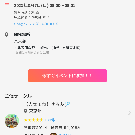
2025年9月7日(日) 08:00〜08:01
集合時刻：07:55
申込締切： 9/8(月) 01:00
Googleカレンダーに追加する
開催場所
東京都
・北区 田端駅 10分位 (山手・京浜東北線)
*詳細は参加者のみに公開
今すぐイベントに参加！！
主催サークル
【人気１位】ゆる友🏸
東京都
★
★
★
★
★
129件
開催数 505回
過去参加 1,058人