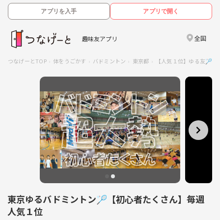
アプリを入手
アプリで開く
全国
趣味友アプリ
つなげーとTOP
体をうごかす
バドミントン
東京都
【人気１位】ゆる友🏸
東京ゆるバドミントン🏸【初心者たくさん】毎週
人気１位