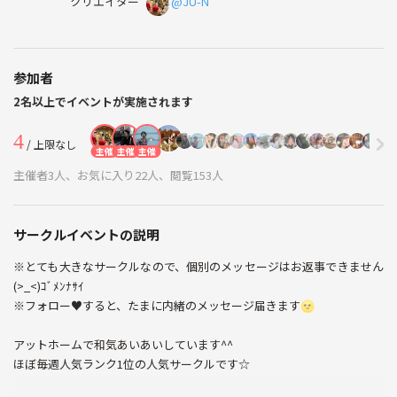
クリエイター
@JU-N
参加者
2名以上でイベントが実施されます
4
/ 上限なし
主催
主催
主催
主催者3人、お気に入り22人、閲覧153人
サークルイベントの説明
※とても大きなサークルなので、個別のメッセージはお返事できません
(>_<)ｺﾞﾒﾝﾅｻｲ
※フォロー♥すると、たまに内緒のメッセージ届きます🌝
アットホームで和気あいあいしています^^
ほぼ毎週人気ランク1位の人気サークルです☆