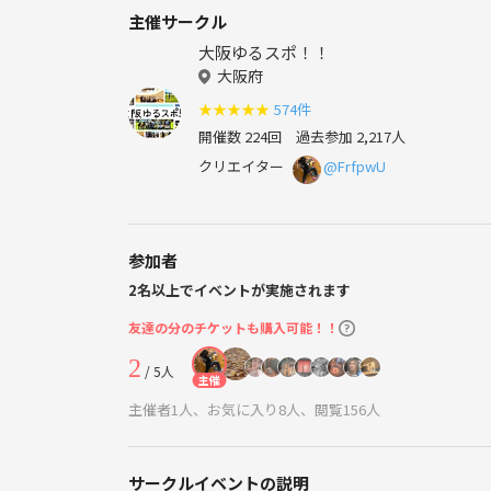
主催サークル
大阪ゆるスポ！！
大阪府
★
★
★
★
★
574件
開催数 224回
過去参加 2,217人
クリエイター
@FrfpwU
参加者
2名以上でイベントが実施されます
友達の分のチケットも購入可能！！
2
/ 5人
主催
主催者1人、お気に入り8人、閲覧156人
サークルイベントの説明