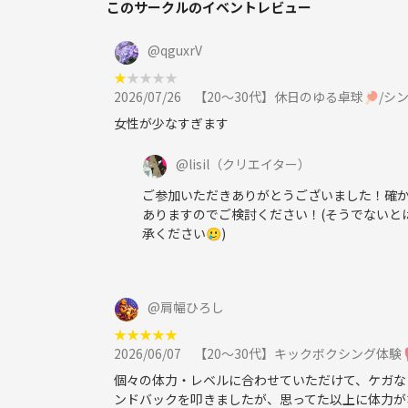
このサークルのイベントレビュー
@
qguxrV
★
★
★
★
★
2026/07/26
【20〜30代】休日のゆる卓球🏓/シングル
女性が少なすぎます
@
lisil
（クリエイター）
ご参加いただきありがとうございました！確か
ありますのでご検討ください！(そうでないと
承ください🥲)
@
肩幅ひろし
★
★
★
★
★
2026/06/07
【20〜30代】キックボクシング体験
個々の体力・レベルに合わせていただけて、ケガな
ンドバックを叩きましたが、思ってた以上に体力が