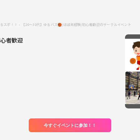
るスポ！！
【20〜30代】ゆるバス🏀/ほぼ未経験/初心者歓迎のサークルイベント
初心者歓迎
今すぐイベントに参加！！