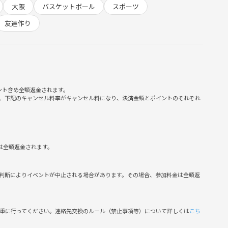
大阪
バスケットボール
スポーツ
地の良い環境作りを目指しています♪
友達作り
大阪に住んでいる方・コミュニティを探している方
やマルチビジネスの勧誘等は一切禁止です！
ント含め全額返金されます。
、下記のキャンセル料率がキャンセル料になり、決済金額とポイントのそれぞれ
は全額返金されます。
判断によりイベントが中止される場合があります。その場合、参加料金は全額返
慎重に行ってください。連絡先交換のルール（禁止事項等）について詳しくは
こち