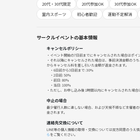
20代・30代限定
20代参加OK
30代参加OK
ゆるスポは誰にでも、どんな時でも参加できる居心
室内スポーツ
初心者歓迎
運動不足解消
こんな方にオススメです！！
・運動不足の方・友達を探している方・地元を離れ
サークルイベントの基本情報
安心安全に運営するため、人の嫌がる行為や、宗教
キャンセルポリシー
・イベント開始の7日前までにキャンセルされた場合はポイ
ご質問等あればお気軽にご連絡ください！
・それ以降にキャンセルされた場合は、事前決済金額のうち
ぜひご応募ください、よろしくお願い致します😊
からキャンセル料を差し引いた金額が返金されます。
・6日前から3日前まで: 30%
・2日前: 50%
・前日: 80%
・当日: 100%
・ただし、お申し込み後 1時間以内にキャンセルされた場合
中止の場合
最少催行人数に達しない場合、および天候不順など主催者の
金されます。
連絡先交換について
LINE等の個人情報の取得・交換については双方同意のうえ
ら
をご覧ください。