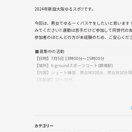
2024年新設大阪ゆるスポ‼️です。
今回は、男女でゆるーくバスケをしたいと思います
みてください‼️ 運動は苦手だけど参加して同世代の
参加者のほとんどの方が未経験のため、ご安心くださ
◼︎募集中の活動
【日時】7月5日 13時00分〜15時00分
【場所】b groundスポーツコート(鶴橋駅)
【内容】シュート練習、男女MIX試合、男女別試合
【年齢層】20〜30代
【性別】男女問わず👫
【参加費】1,245円(事前:545円、現地:700円)
【持ち物】動きやすい服装、室内シューズ
※応募確認後に詳細の集合場所等ご案内を致します
カテゴリー
〜ゆるスポについて〜