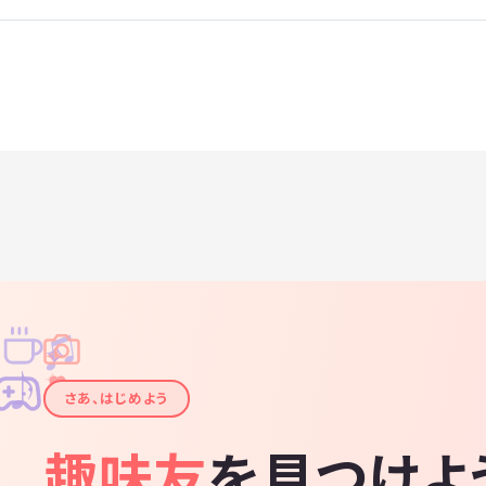
♫
✧
✦
✦
♪
✧
さあ、はじめよう
趣味友
を見つけよ