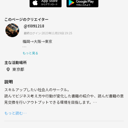
このページのクリエイター
@tl091218
最終ログイン:2023年11月19日 19:25
福岡→大阪→東京
読書/ボランティア/旅行
もっと見る
主な活動場所
普段繋がれない方とお話ししたいです
東京都
説明
スキルアップしたい社会人のサークル。
読んでビジネス考え方や行動が変化した書籍の紹介や、読んだ書籍の意
見交換を行いアウトプットできる環境を目指します。
20代〜30代のビジネスパーソンがメイン。
もっと読む…