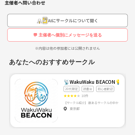
主催者へ問い合わせ
AIにサークルについて聞く
💬 主催者へ個別にメッセージを送る
※内容は他の参加者には公開されません
あなたへのおすすめサークル
📡WakuWaku BEACON
20代限定
読書会
初心者歓迎
★
★
★
★
★
10件
東京都