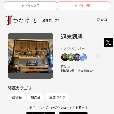
アプリを入手
アプリで開く
全国
趣味友アプリ
週末読書
4 人がメンバー
評価
0件
開催数 0回
過去参加 0人
関連カテゴリ
読書会
勉強会
友達づくり
ご利用にはアプリのダウンロードが必要です