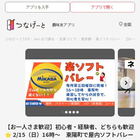
アプリを入手
アプリで開く
全国
趣味友アプリ
つなげーとTOP
みんなで語る
友達づくり
東京都
楽ソフトバレー
【お一人
【お一人さま歓迎】初心者・経験者、どちらも歓迎
⭐︎ 2/15（日）16時〜 東陽町で屋内ソフトバレー