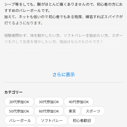
シーブ等をしても、腕がほとんど痛くありませんので、初心者の方にお
すすめのバレーボールです。
加えて、ネットも低いので初心者でもある程度、練習すればスパイクが
打てるようになります。
経験者問わず、体を動かしたい方、ソフトバレーを始めたい方、スポー
ツを介して友達を増やしたい方、理由はなんでもＯＫです！
内容としては練習を行った後、男女混合でゲームします。
女性も参加されますので、女性1人でもお気軽にご参加ください♪
冷房完備のコートなので、暑い日でも快適にプレーできます！ ＊冷房
さらに表示
期間は6月～9月です。
バレー後に近くの居酒屋へ飲みに行きますので、そちらもご予定よろし
カテゴリー
ければぜひ！
20代参加OK
30代参加OK
40代参加OK
＊直前のご連絡ですと、居酒屋の混み具合で、参加不可な恐れがありま
す。
50代参加OK
60代参加OK
東京
スポーツ
バレーボール
ソフトバレー
初心者歓迎
★★★★★★★★★★★★