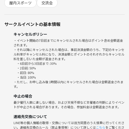
屋内スポーツ
交流会
《日時》
2/15(日) 16:00〜18:00
バレー後に飲み会あり！
サークルイベントの基本情報
《参加費》
キャンセルポリシー
1500円（現地決済）
・イベント開始の7日前までにキャンセルされた場合はポイント含め全額返金
されます。
1000円（つなげーと決済）
・それ以降にキャンセルされた場合は、事前決済金額のうち、下記のキャンセ
ル料率がキャンセル料になり、決済金額とポイントのそれぞれからキャンセル
《場所》
料を差し引いた金額が返金されます。
・6日前から3日前まで: 30%
パライーゾ東陽町 VIPコート（体育館コート）
・2日前: 50%
東京メトロ東西線 東陽町駅から徒歩5分
・前日: 80%
・当日: 100%
1階はスーパーで、3階のフットサル場です。
・ただし、お申し込み後 1時間以内にキャンセルされた場合は全額返金されま
す。
《レベル》
中止の場合
初心者メイン♪
最少催行人数に達しない場合、および天候不順など主催者の判断によりイベン
幹事からソフトバレーについて、レクチャーさせていただきます。
トが中止される場合があります。その場合、参加料金は全額返金されます。
《その他》
連絡先交換について
・定員２５名
LINE等の個人情報の取得・交換については双方同意のうえ慎重に行ってくださ
い。連絡先交換のルール（禁止事項等）について詳しくは
こちら
をご覧くださ
・更衣室あり、シャワーあり（有料）