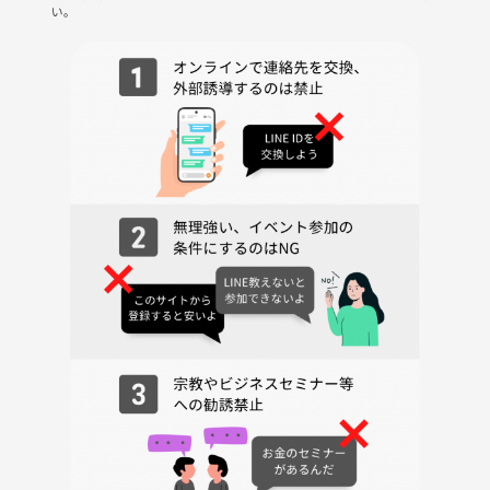
い。
・シューズレンタルあり
・駐車場代無料（150分）
・MLM（事業家集団環境含）の勧誘行為等は禁止します。
★★★★★★★★★★★★
参加or見学希望の方は、
① お名前
② 性別
③ ご年齢
④ サッカー・フットサル歴（未経験可）
⑤ 参加・見学希望日
参加（決済）後に、上記をご記載の上、個別にメッセージをお送りくだ
さい。
ご不明点や不安な点がありましたら、お気軽にご連絡ください☆