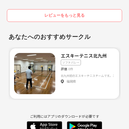
月1で懇親会も開催しておりますので、そちらも、もしくはそちらから
レビューをもっと見る
でも、気軽にご参加ください♪
バドミントンについては、
水道橋の体育館にて、初心者多めでゆるーくやっておりま
★★★★★★★★★★★★
す。
あなたへのおすすめサークル
《日時》
ラケットの貸し出しもありますので、お気軽にご参加くだ
第三日曜日の16〜18時
さい。
エスキーテニス北九州
《参加費》
ソフトバレー
2000円
評価
0件
HADOについては、お台場で開催しています。
《場所》
福岡県
VRスポーツなので、スポーツ半分、ゲーム半分ということ
パライーゾ東陽町 VIPコート（体育館コート）
で、
1階はスーパーで、3階のフットサル場です。
スポーツが苦手な方にも楽しんでいただけると思います。
波動拳が打ちたい方はぜひ一度！
《レベル》
ご利用にはアプリのダウンロードが必要です
初心者メイン♪
幹事からソフトバレーについて、レクチャーさせていただきます。