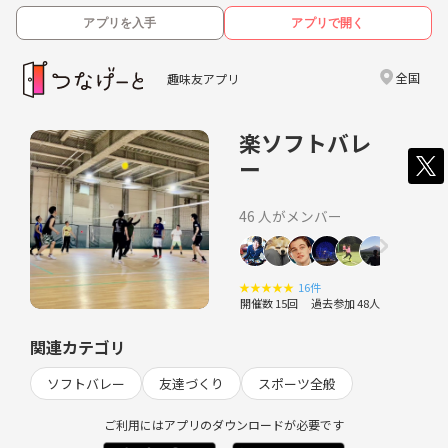
アプリを入手
アプリで開く
全国
趣味友アプリ
楽ソフトバレ
ー
46 人がメンバー
★
★
★
★
★
16件
開催数 15回
過去参加 48人
関連カテゴリ
ソフトバレー
友達づくり
スポーツ全般
ご利用にはアプリのダウンロードが必要です