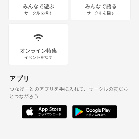
みんなで遊ぶ
みんなで語る
④ バレー・ソフトバレー歴（未経験可）
サークルを探す
サークルを探す
⑤ 参加・見学希望日
決済後に上記をご記載の上、個別にメッセージをお送りください。
ご不明点や不安な点がありましたら、お気軽にご連絡ください！☆
オンライン特集
イベントを探す
アプリ
つなげーとのアプリを手に入れて、サークルの友だち
とつながろう