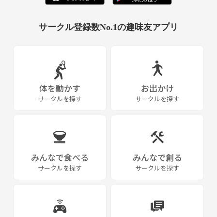
バスケは不定期に開催しております。
《その他》
サークル登録数No.1の趣味友アプリ
《その他》
よろしくお願いします。
・定員は、1面で25名
・更衣室、シャワーあり（有料）
・シューズレンタルあり
・駐車場無料（150分）
体を動かす
お出かけ
・屋内のため、雨天決行
サークルを探す
サークルを探す
・MLM（事業家集団環境含）に関する勧誘行為等は禁止します。
★★★★★★★★★★★★
参加or見学希望の方は、
みんなで食べる
みんなで創る
① お名前
サークルを探す
サークルを探す
② 性別
③ ご年齢