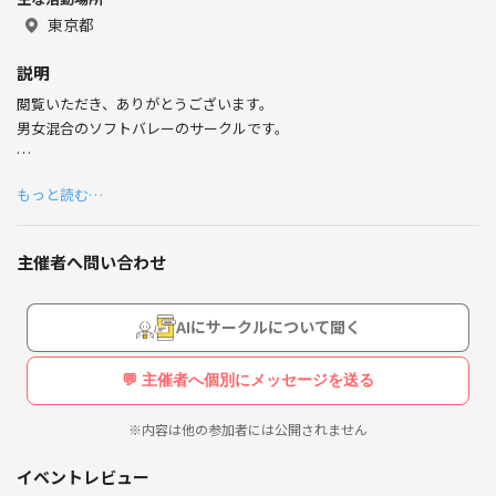
スポーツは、
東京都
フットサル、ソフトバレーボール、バドミントン、バスケ
説明
HADO（VRスポーツ）を開催しております。
閲覧いただき、ありがとうございます。
男女混合のソフトバレーのサークルです。
フットサルについては、パライーゾ東陽町というフットサ
経験者問わず、体を動かしたい方、ソフトバレーを始めたい方、スポー
ル場で開催しています。
もっと読む…
ツを介して友達を増やしたい方、理由はなんでもＯＫです！
パライーゾ東陽町は、屋内芝生コート（ロングパイル）
ソフトバレーは通常のボールと違い、柔らかいゴムのボールなので、レ
と、プロ仕様の体育館コートで、時期によって冷房もあり
主催者へ問い合わせ
シーブ等をしても、腕がほとんど痛くありませんので、初心者の方にお
ますので、快適にプレイできます。
すすめのバレーボールです。
AIにサークルについて聞く
加えて、ネットも低いので初心者でもある程度、練習すればスパイクが
ソフトバレーボールについては、
打てるようになります。
💬 主催者へ個別にメッセージを送る
同じくパライーゾ東陽町もしくは水道橋の体育館コートで
女性は少なくても2〜3人程参加されてるので、女性1人でもお気軽にご
開催しています。
※内容は他の参加者には公開されません
参加ください♪
参加者は、ほぼ初心者でゆるい雰囲気でワイワイやってお
冷房完備のコートなので、暑い日でも快適にプレーできます！ ＊冷房
イベントレビュー
ります。
期間は6月～9月です。