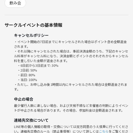
飲み会
《日時》
1/18(日) 16:00〜18:00
バレー後に飲み会あり！
サークルイベントの基本情報
《参加費》
キャンセルポリシー
1500円（現地決済）
・イベント開始の7日前までにキャンセルされた場合はポイント含め全額返金
されます。
1000円（つなげーと決済）
・それ以降にキャンセルされた場合は、事前決済金額のうち、下記のキャンセ
ル料率がキャンセル料になり、決済金額とポイントのそれぞれからキャンセル
《場所》
料を差し引いた金額が返金されます。
・6日前から3日前まで: 30%
パライーゾ東陽町 VIPコート（体育館コート）
・2日前: 50%
東京メトロ東西線 東陽町駅から徒歩5分
・前日: 80%
・当日: 100%
1階はスーパーで、3階のフットサル場です。
・ただし、お申し込み後 1時間以内にキャンセルされた場合は全額返金されま
す。
《レベル》
中止の場合
初心者メイン♪
最少催行人数に達しない場合、および天候不順など主催者の判断によりイベン
幹事からソフトバレーについて、レクチャーさせていただきます。
トが中止される場合があります。その場合、参加料金は全額返金されます。
《その他》
連絡先交換について
・定員２５名
LINE等の個人情報の取得・交換については双方同意のうえ慎重に行ってくださ
い。連絡先交換のルール（禁止事項等）について詳しくは
こちら
をご覧くださ
・更衣室あり、シャワーあり（有料）