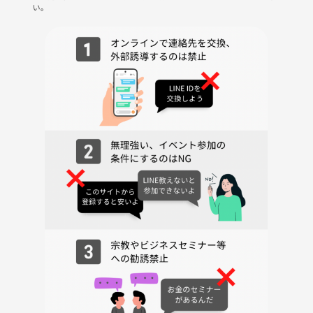
い。
・シューズレンタルあり
・駐車場代無料（150分）
・MLM（事業家集団環境含）の勧誘行為等は禁止します。
★★★★★★★★★★★★
参加or見学希望の方は、
① お名前
② 性別
③ ご年齢
④ サッカー・フットサル歴（未経験可）
⑤ 参加・見学希望日
参加（決済）後に、上記をご記載の上、個別にメッセージをお送りくだ
さい。
ご不明点や不安な点がありましたら、お気軽にご連絡ください☆