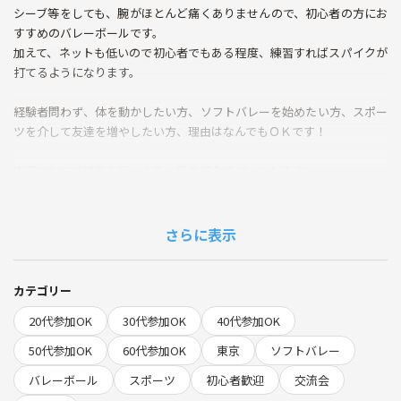
シーブ等をしても、腕がほとんど痛くありませんので、初心者の方にお
すすめのバレーボールです。
加えて、ネットも低いので初心者でもある程度、練習すればスパイクが
打てるようになります。
経験者問わず、体を動かしたい方、ソフトバレーを始めたい方、スポー
ツを介して友達を増やしたい方、理由はなんでもＯＫです！
内容としては練習を行った後、男女混合でゲームします。
女性も参加されますので、女性1人でもお気軽にご参加ください♪
冷房完備のコートなので、暑い日でも快適にプレーできます！ ＊冷房
さらに表示
期間は6月～9月です。
バレー後に近くの居酒屋へ飲みに行きますので、そちらもご予定よろし
カテゴリー
ければぜひ！
20代参加OK
30代参加OK
40代参加OK
＊直前のご連絡ですと、居酒屋の混み具合で、参加不可な恐れがありま
す。
50代参加OK
60代参加OK
東京
ソフトバレー
バレーボール
スポーツ
初心者歓迎
交流会
★★★★★★★★★★★★