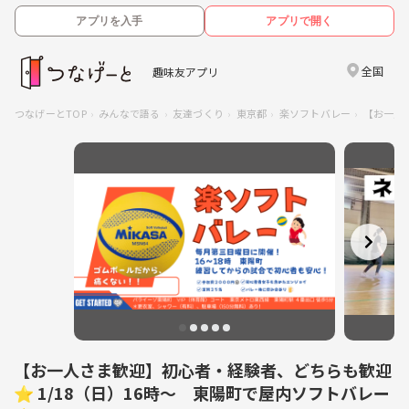
アプリを入手
アプリで開く
全国
趣味友アプリ
つなげーとTOP
みんなで語る
友達づくり
東京都
楽ソフトバレー
【お一人
【お一人さま歓迎】初心者・経験者、どちらも歓迎
⭐︎ 1/18（日）16時〜 東陽町で屋内ソフトバレー