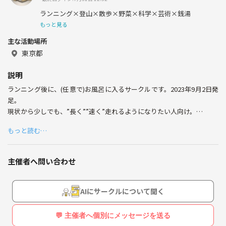
ランニング×登山×散歩×野菜×科学×芸術×銭湯
もっと見る
主な活動場所
東京都
説明
ランニング後に、(任意で)お風呂に入るサークルです。2023年9月2日発
足。
現状から少しでも、”長く””速く”走れるようになりたい人向け。
平日は、毎週水曜日の夜に、ランニング初心者でも安心なトレーニング
もっと読む…
イベントを行います（クリエイターの@tatsuaoの毎週課しているトレ
ーニングにお付き合いいただきます）。
但し、悪天候や、クリエイターの@tatsuaoが都合が悪い場合は実施し
主催者へ問い合わせ
ません。
こんなランニングや登山をしてみたいという相談にものります。
AIにサークルについて聞く
日程等が合えば、企画します。
💬 主催者へ個別にメッセージを送る
【企画している人】