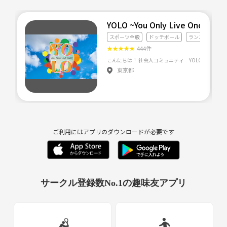
YOLO ~You Only Live Once~
スポーツ全般
ドッチボール
ランニング・ジ
★
★
★
★
★
444件
東京都
ご利用にはアプリのダウンロードが必要です
サークル登録数No.1の趣味友アプリ