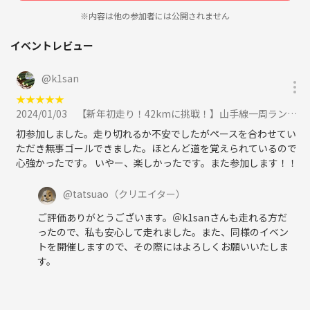
@tatsuao
※内容は他の参加者には公開されません
風呂ラン部(long)クリエイター。風呂ラン部(西)部員。
中学時代から登山を始め、大学・大学院修士課程で気象学も学ぶ。
イベントレビュー
日本山岳耐久レース(24時間以内)長谷川恒男CUP完走、佐渡島一周エ
コ・ジャーニーウルトラ遠足208km完走 経験あり。
@
k1san
大会で良い記録をとるより、長らい距離をゆっくりと走るのが好き。
★
★
★
★
★
2024/01/03
【新年初走り！42kmに挑戦！】山手線一周ランニング！（鶯谷から外回り）に参加
【気象条件に伴う実施の有無の判断について】
明らかに荒天・降水だけではなく気温による危険性がある場合は中止し
初参加しました。走り切れるか不安でしたがペースを合わせてい
ます。
ただき無事ゴールできました。ほとんど道を覚えられているので
それ以外の場合（少雨など）は、実施します。
心強かったです。 いやー、楽しかったです。また参加します！！
中止を決定した時点で参加者(申込者)へ連絡します。
遅くても、実施の２時間前までに判断します。
@
tatsuao
（クリエイター）
ご評価ありがとうございます。＠k1sanさんも走れる方だ
初参加者（リピーター割引が効かず、お申込み500円が発生する方）
ったので、私も安心して走れました。また、同様のイベン
で、天候の心配からキャンセルを希望される場合は、実施の２時間前ま
トを開催しますので、その際にはよろしくお願いいたしま
でにご相談ください。
す。
お申込手数料500円が発生しないように設定いたします。