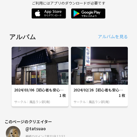
ご利用にはアプリのダウンロードが必要です
アルバムを見る
アルバム
2024/03/06【初心者も安心・
2024/02/26【初心者も安心・
2
毎週水曜日実施】１時間10km
1
枚
毎週水曜日実施】１時間10km
1
枚
毎
ランに挑戦！(小田急線狛江駅
ランに挑戦！(小田急線喜多見
ラ
サークル：
風呂ラン部(南)
サークル：
風呂ラン部(南)
サ
(新宿駅から20分)スタート)第2
駅(新宿駅から18分)スタート)
駅
5回
第24回（※都合で曜日と集合場
第
所を変更）
所
このページのクリエイター
@tatsuao
最終ログイン:7月31日 12:52