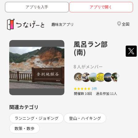
アプリを入手
アプリで開く
全国
趣味友アプリ
風呂ラン部
(南)
8 人がメンバー
★
★
★
★
★
3件
開催数 10回
過去参加 11人
関連カテゴリ
ランニング・ジョギング
登山・ハイキング
散策・散歩