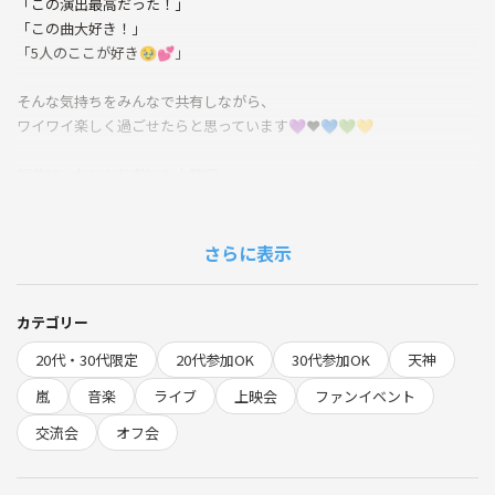
「この演出最高だった！」
「この曲大好き！」
「5人のここが好き🥹💕」
そんな気持ちをみんなで共有しながら、
ワイワイ楽しく過ごせたらと思っています💜❤️💙💚💛
初参加・おひとり参加も大歓迎🙌✨
周りに嵐ファンが少ない方もぜひ😊
嵐詳しくなくても一緒に盛り上がれたら嬉しいです🫶
さらに表示
ペンライト持参も大歓迎🌈✨
一緒にあの時の感動を楽しみましょう♪
カテゴリー
20代・30代限定
20代参加OK
30代参加OK
天神
【開催日時】
6月15日(月) 19:30〜
嵐
音楽
ライブ
上映会
ファンイベント
交流会
オフ会
【詳細】
参加費：2000〜3000円予定
場所：天神