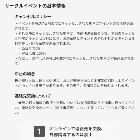
サークルイベントの基本情報
※詳細は参加確定後にご連絡します
キャンセルポリシー
【募集】
・イベント開始の7日前までにキャンセルされた場合はポイント含め全額返金
20代〜30代中心
されます。
嵐が好きな方ならどなたでも大歓迎🥰
・それ以降にキャンセルされた場合は、事前決済金額のうち、下記のキャンセ
ル料率がキャンセル料になり、決済金額とポイントのそれぞれからキャンセル
お菓子やドリンクもご用意します🍿🥤
料を差し引いた金額が返金されます。
ごはんやお酒の持ち込み自由
・当日まで0%
・翌日以降: 100%
・ただし、お申し込み後 1時間以内にキャンセルされた場合は全額返金されま
▼参加希望の方は
す。
◎お名前
中止の場合
◎年齢
最少催行人数に達しない場合、および天候不順など主催者の判断によりイベン
◎性別
トが中止される場合があります。その場合、参加料金は全額返金されます。
を添えてお気軽にご連絡ください📩
連絡先交換について
LINE等の個人情報の取得・交換については双方同意のうえ慎重に行ってくださ
い。連絡先交換のルール（禁止事項等）について詳しくは
こちら
をご覧くださ
い。