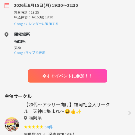
2026年6月15日(月) 19:30〜22:30
集合時刻：19:25
申込締切： 6/15(月) 18:30
Googleカレンダーに追加する
開催場所
福岡県
天神
Googleマップで表示
今すぐイベントに参加！！
主催サークル
【20代〜アラサー向け】福岡社会人サーク
ル 天神に集まれ〜😆👍✨
福岡県
★
★
★
★
★
54件
開催数 62回
過去参加 169人