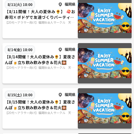
福岡県
8/11(火) 18:00
【8/11開催！大人の夏休み🌻】 🍣お
寿司×ボドゲで友達づくりパーティ😆
😆✨
【20代〜アラサー向け】福岡社会人サークル 天神
に集まれ〜😆👍✨
福岡県
8/14(金) 18:00
【8/14開催！大人の夏休み🌻】夏夜さ
んぽ🍺立ち飲み飲み歩き＆花火🎇
【20代〜アラサー向け】福岡社会人サークル 天神
に集まれ〜😆👍✨
福岡県
8/15(土) 18:00
【8/15開催！大人の夏休み🌻】夏夜さ
んぽ🍺立ち飲み飲み歩き＆花火🎇
【20代〜アラサー向け】福岡社会人サークル 天神
に集まれ〜😆👍✨