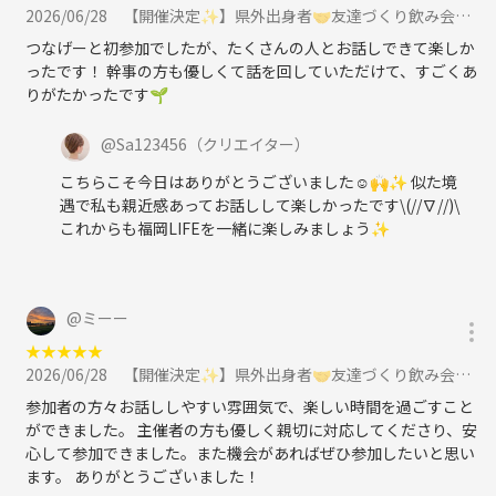
2026/06/28
【開催決定✨】県外出身者🤝友達づくり飲み会😆💕に参加
つなげーと初参加でしたが、たくさんの人とお話しできて楽しか
ったです！ 幹事の方も優しくて話を回していただけて、すごくあ
りがたかったです🌱
@
Sa123456
（クリエイター）
こちらこそ今日はありがとうございました☺️🙌✨ 似た境
遇で私も親近感あってお話しして楽しかったです\(//∇//)\
これからも福岡LIFEを一緒に楽しみましょう✨
@
ミーー
★
★
★
★
★
2026/06/28
【開催決定✨】県外出身者🤝友達づくり飲み会😆💕に参加
参加者の方々お話ししやすい雰囲気で、楽しい時間を過ごすこと
ができました。 主催者の方も優しく親切に対応してくださり、安
心して参加できました。また機会があればぜひ参加したいと思い
ます。 ありがとうございました！