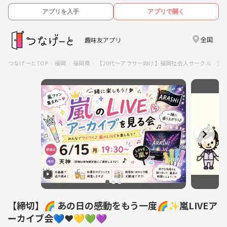
アプリを入手
アプリで開く
全国
趣味友アプリ
つなげーとTOP
福岡
福岡県
【20代〜アラサー向け】福岡社会人サークル 天神
【締切】🌈 あの日の感動をもう一度🌈✨嵐LIVEア
ーカイブ会💙❤️💛💚💜