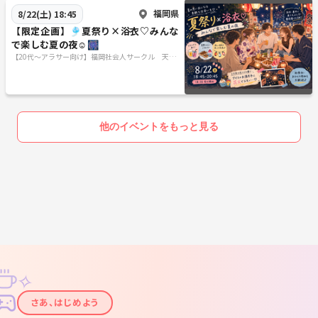
福岡県
8/22(土) 18:45
【限定企画】🎐夏祭り×浴衣♡みんな
で楽しむ夏の夜☺️🎆
【20代〜アラサー向け】福岡社会人サークル 天神
に集まれ〜😆👍✨
他のイベントをもっと見る
✧
✦
さあ、はじめよう