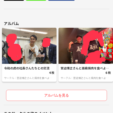
います☺️
その傍ら、YouTubeやインスタでインフルエンサー活動をしています☺️
ですので、サラリーマンでは無いのですが、かなりぶっ飛んだ人物です
アルバム
w
そんなぶっ飛んだ人と話してみたい人☺️
何かご質問ある方は参加表明せずに、サークルの質問コメントページに
コメントでのご質問も受付しております☺️
令和の虎の社長さんたちとの交流
宮迫博之さんと高級焼肉を食べよう
4 枚
サコる会
6 枚
サークル：宮迫博之さんと焼肉を食べよう！
サークル：宮迫博之さんと焼肉を食べよう！
たまにセレブパーティー！！
たまにセレブパーティー！！
アルバムを見る
■禁止事項！🈲