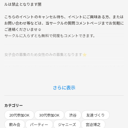
ルは禁止となります🈲
こちらのイベントのキャンセル待ち、イベントにご興味ある方、または
お問い合わせ等などは、当サークルの質問コメントページまでお気軽に
ご連絡くださいませ☺️
サークルに入らずとも無料で何度もコメントできます。
女子会の募集のため女性のみの募集となります⭐︎
また今回のイベントは20代から30代前半の方に限らせていただきますご
了承ください
さらに表示
プレミアムなイベントです☺️
カテゴリー
20代参加OK
30代参加OK
渋谷
友達づくり
あの宮迫博之さんご本人とお会いできるチャンス！⭐︎
飲み会
パーティー
ジャニーズ
宮迫博之