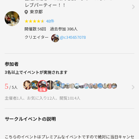
レブパーティー！！
東京都
★
★
★
★
★
48件
開催数 56回
過去参加 386人
クリエイター
@c345657078
参加者
3名以上でイベントが実施されます
5
/ 5人
主催
主催者1人、お気に入り12人、閲覧1014人
サークルイベントの説明
こちらのイベントはプレミアムなイベントですので絶対に当日キャンセ