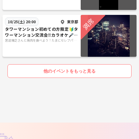
また都内にシェアハウス用の物件の運営をしています。
東京都
10/25(土) 20:00
NPOとしてホームレスの炊き出しのお手伝いや保護猫を保護する活動を
タワーマンション初めての方限定🔰タ
しております
ワーマンション交流会‼️カラオケ🎤も
できます☺️ 散策・散策ゆる散歩ボード
宮迫博之さんと焼肉を食べよう！たまにセレブパー
ティー！！
ゲーム
◆イベントへの想いー
他のイベントをもっと見る
人と人を繋ぎ、素敵な出会いや仲間づくりをサポートしたく、イベント
主催始めました☺️
素敵な場所での開催を目指しています☺️
皆さんの元気を出す場所を提供できればと思います☺️
よろしくお願いします🥺
✧