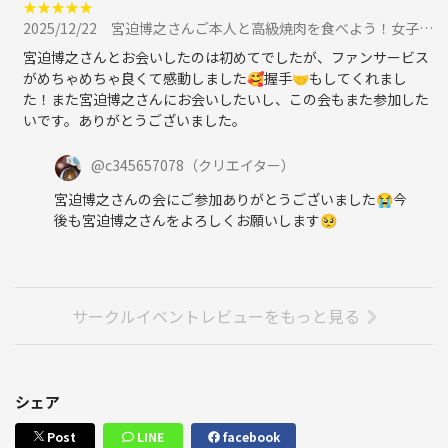
★
★
★
★
★
高級牛タン、高級カルビ、高級ホルモン、ビビンバ、高級なお米🍚など
2025/12/22
宮迫博之さんご本人と高級焼肉を食べよう！女子会です⭐︎プレミアムイベント推し活に参加
など、、
宮迫博之さんとお会いしたのは初めてでしたが、ファンサービス
こちらがご指定した美味しい焼肉メニューをお出し致します⭐︎
がめちゃめちゃ良くて感動しました🥰握手🤝もしてくれまし
た！また宮迫博之さんにお会いしたいし、この会もまた参加した
いです。ありがとうございました。
牛宮城は他の焼肉店に比べてもめちゃくちゃ美味しい🤤ですよ⭐️
@
c345657078
（クリエイター）
お楽しみに☺️
宮迫博之さんの会にご参加ありがとうございました😭今
後も宮迫博之さんをよろしくお願いします🥺
⭐︎こんな人におすすめ⭐︎
サークルイベントレビューをもっと見る
⭐︎参加者は地下アイドルの方やYouTuber、ティックトッカーなどの方
が多めなので、エンターテイメントや面白い人と知り合いたい人に特に
オススメてす☺️
シェア
⭐︎こちらのサークルのオーナーはきちんとした株式会社の顧問をして
Post
LINE
facebook