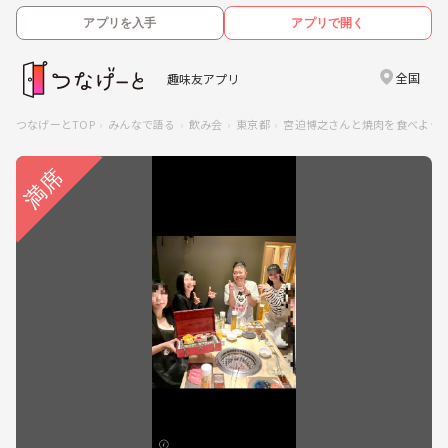
アプリを入手
アプリで開く
全国
趣味友アプリ
つなげーとTOP
みんなで語る
飲み会
東京都
宮迫博之さんと焼肉を食べよう