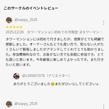
🈲
このサークルのイベントレビュー
@
sappy_2525
★
★
★
★
★
2025/12/28
タワーマンション初めての方限定🔰タワーマンションクリスマス会忘年会‼️カラオケ🎤もできます 散歩ゆる散歩ボードゲームに参加
💴料金💴
タワーマンションには初めて行きましたが、夜景がとても綺麗で
感動しました。オーナーさんもとても良い方で、知らない人がた
🉐1000円🉐
くさんいて緊張しましたがアテンドしてくれてとても助かりまし
た。参加費無料なので、お金がない方でも気軽に参加でき、とて
こちらは今回、当YouTubeチャンネルとのコラボ企画ですので、ご飲食
も良いと思います。今年最後に楽しめてよかったです。また行き
代のおよそ8割近くを当社の撮影経費で負担させて頂きますので、この
たいと思います。
価格です🉐当然ですが、通常価格帯よりかなりお安くなっております🉐
@
c345657078
（クリエイター）
こちらは現地で現金でのお支払いお願い致します🤲
ありがとうございました😊またぜひいらしてください☺️
🥩メニュー🥩
@
sappy_2525