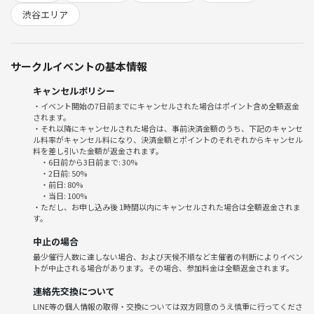
渋谷エリア
宮迫博之さんのお店、渋谷の高級焼肉店牛宮城にて、美味しい🤤焼肉を
食べながら交流しつつ、宮迫博之さんご本人とお話ししましょう☺️
サークルイベントの基本情報
今回は私のYouTubeチャンネルとのコラボ企画ですので、私の会社が経
費で飲食代をほぼ全額負担させていただきますので、普段の半額以下の
キャンセルポリシー
ご料金で牛宮城の美味しい焼肉を食べることができます🉐
・イベント開始の7日前までにキャンセルされた場合はポイント含め全額返金
されます。
・それ以降にキャンセルされた場合は、事前決済金額のうち、下記のキャンセ
ル料率がキャンセル料になり、決済金額とポイントのそれぞれからキャンセル
しかも宮迫博之さんご本人が私たちの席までわざわざご挨拶にいらして
料を差し引いた金額が返金されます。
くださいますので、、、🫢
・6日前から3日前まで: 30%
・2日前: 50%
・前日: 80%
宮迫博之さんと写真を撮ったりすることが可能ですよ☺️
・当日: 100%
・ただし、お申し込み後 1時間以内にキャンセルされた場合は全額返金されま
す。
中止の場合
最少催行人数に達しない場合、および天候不順など主催者の判断によりイベン
⭐︎宮迫博之さんが大好きな方❤️
トが中止される場合があります。その場合、参加料金は全額返金されます。
連絡先交換について
⭐︎美味しい焼肉🥩が食べたい方
LINE等の個人情報の取得・交換については双方同意のうえ慎重に行ってくださ