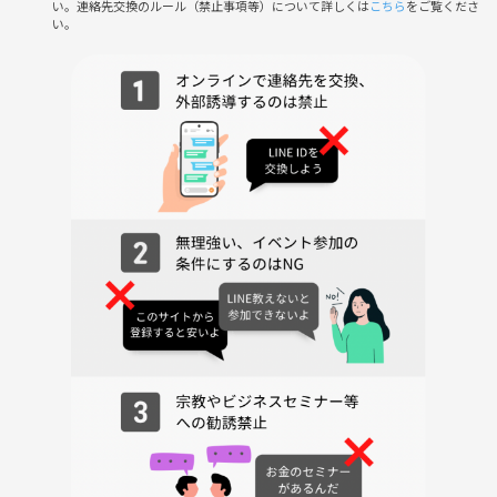
い。連絡先交換のルール（禁止事項等）について詳しくは
こちら
をご覧くださ
⭐︎インフルエンサーやインスタグラマーを目指していて、映え写真が撮
い。
りたい方
ぜひご参加ください☺️
今回は募集条件がございます。
下記に当てはまる方のみ参加ボタンを押してください。
募集条件に満たない方はご参加を取り消しさせて頂きます。
⭐︎宮迫博之さんのファンであること
⭐︎20代、30代前半の女性の方
⭐︎Xやインスタなどでアクティブなアカウントをお持ちの方、または今