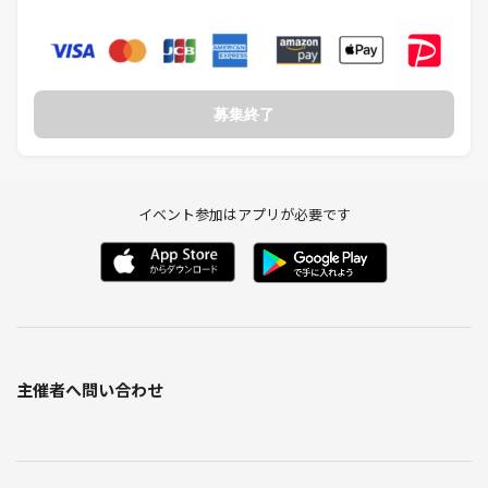
以下が日程や時間などの詳細です⭐︎
📅日程📅
募集終了
6月22日日曜日
⏰時間⏰
19時30分から21時00分まで
イベント参加はアプリが必要です
※19時10分までに渋谷の指定のお待ち合わせ場所で待ち合わせをお願い
致します。
遅れての途中参加不可能となります🈲
⚠️重要⚠️
主催者へ問い合わせ
こちらのイベントは前日キャンセルまたは当日キャンセル不可となって
おります‼️
仮にやむを得ない事情でキャンセルされる場合も、イベント開催日の2
日前までのキャンセルしか受付いたしませんのでご了承ください
当日のドタキャンされた方はつなげーと様に通報させていただきます‼️