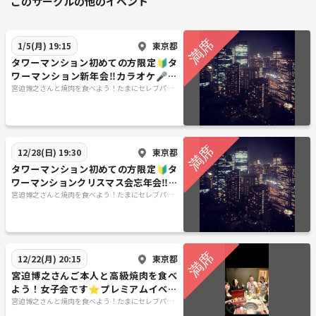
このサークルの他のイベント
・マルチ、ビジネス、宗教など勧誘行為
・他イベントへの引き抜き
・出会い厨、ナンパ、嫌がらせ
東京都
1/5(月) 19:15
・暴言、いじめ、泥酔、その他迷惑行為
タワーマンション初めての方限定🔰タ
・イベント中の写真や動画の無許可投稿
ワーマンション新年会‼️カラオケ🎤も
できます 散歩ゆる散歩ボードゲーム
宮迫博之さんと焼肉を食べよう！たまにセレブパー
マナー違反やルールに従えない方は、以降の参加をお断りさせていただ
ティー！！
きます★✕
見かけた方は主催までご相談ください！
東京都
12/28(日) 19:30
■主催自己紹介ー
タワーマンション初めての方限定🔰タ
ワーマンションクリスマス会忘年会‼️カ
ラオケ🎤もできます 散歩ゆる散歩ボー
宮迫博之さんと焼肉を食べよう！たまにセレブパー
性別は男性👨‍🍼年齢は、、お会いした時のお楽しみにw
ティー！！
ドゲーム
現在東北で介護事業の会社の顧問をしております☺️
東京都
12/22(月) 20:15
宮迫博之さんご本人と高級焼肉を食べ
都内では、インスタグラマーとYouTuberとして活躍しております☺️
よう！女子会です⭐︎プレミアムイベン
ト推し活
宮迫博之さんと焼肉を食べよう！たまにセレブパー
ティー！！