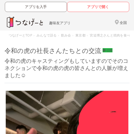
アプリを入手
アプリで開く
全国
趣味友アプリ
つなげーとTOP
みんなで語る
飲み会
東京都
宮迫博之さんと焼肉を食べよ
令和の虎の社長さんたちとの交流
公開
令和の虎のキャスティングもしていますのでそのコ
ネクションで令和の虎の虎の皆さんとの人脈が増え
ました☺️