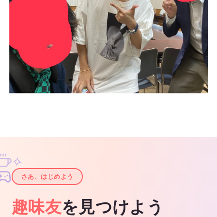
✧
✦
さあ、はじめよう
趣味友
を見つけよう