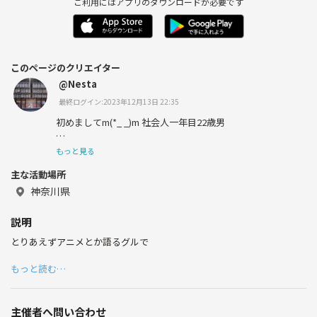
ご利用にはアプリのダウンロードが必要です
このページのクリエイター
@Nesta
最終ログイン:2023年12月13日 22:35
初めましてm(*_ _)m 社会人一年目22歳男
出身は群馬で、現在住んでるのは神奈川です
もっと見る
主な活動場所
趣味はアニメ、ゲーム、映画等色々
神奈川県
HoneyWorksにハマってます！
説明
社会人になってからサブカルチャー系の話が全然出来てな
とりあえずアニメとか語るグルで
いので、良ければお話したいです！
もっと読む…
主催者へ問い合わせ