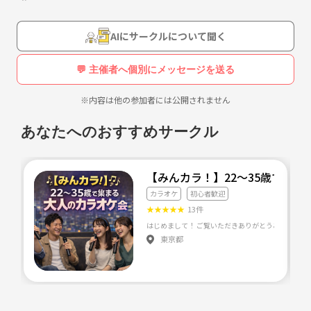
AIにサークルについて聞く
💬 主催者へ個別にメッセージを送る
※内容は他の参加者には公開されません
あなたへのおすすめサークル
【みんカラ！】22〜35歳で集
カラオケ
初心者歓迎
★
★
★
★
★
13件
東京都