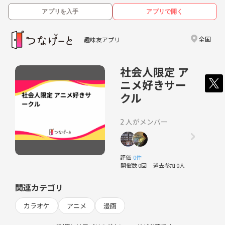
アプリを入手
アプリで開く
全国
趣味友アプリ
社会人限定 ア
ニメ好きサー
クル
2 人がメンバー
評価
0件
開催数 0回
過去参加 0人
関連カテゴリ
カラオケ
アニメ
漫画