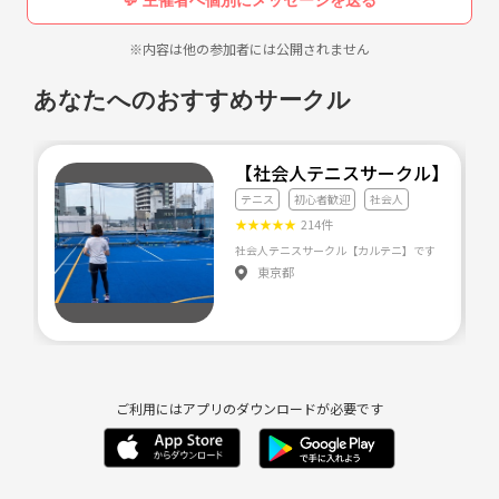
※内容は他の参加者には公開されません
あなたへのおすすめサークル
【社会人テニスサークル】カル
テニス
初心者歓迎
社会人
★
★
★
★
★
214件
東京都
ご利用にはアプリのダウンロードが必要です