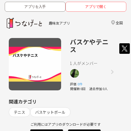
アプリを入手
アプリで開く
全国
趣味友アプリ
バスケやテニ
ス
1 人がメンバー
評価
0件
開催数 0回
過去参加 0人
関連カテゴリ
テニス
バスケットボール
ご利用にはアプリのダウンロードが必要です