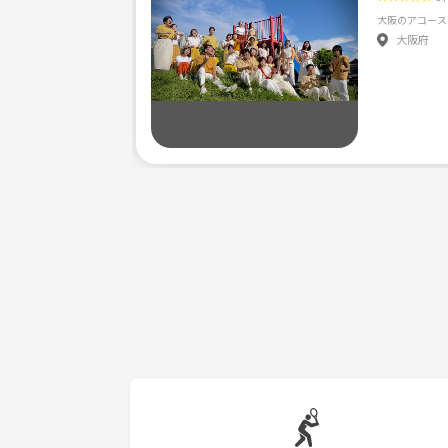
大阪府
よろしくお願いします🥰
※勧誘系はお断り致します🙇‍♀️🙇‍♀️