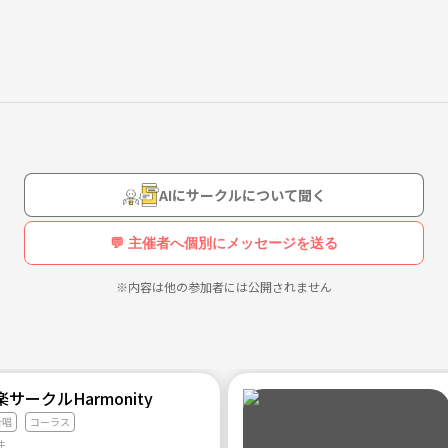
AIにサークルについて聞く
💬 主催者へ個別にメッセージを送る
！
※内容は他の参加者には公開されません
ちゃ下がってきてま
サークルHarmonity
いのがカメラ📸で
合唱
コーラス
件