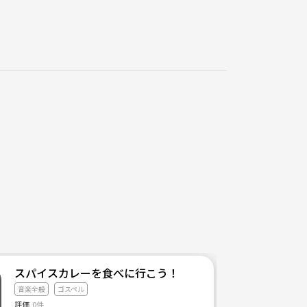
スパイスカレーを食べに行こう！
音楽全般
ゴスペル
評価
0件