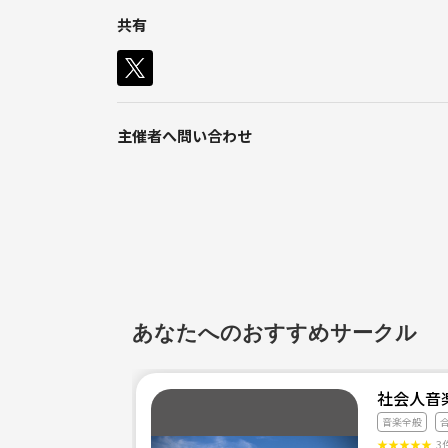
共有
カフェ
ご飯巡り
バレエ習ってます🩰
主催者へ問い合わせ
最近始めたのがギター🎸
超初心者です😂
ギターを一緒に練習してくれる人募集中です
はじめて2ヶ月、モチベーションが現在めっ
す...笑
あなたへのおすすめサークル
社会人音楽
そして買ったのに使い方いまいちわかっていな
す！笑
音楽全般
★
★
★
★
★
3