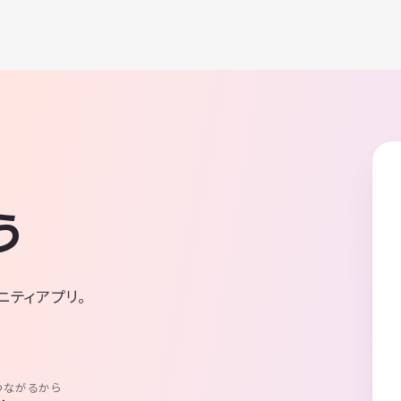
う
ニティアプリ。
つながるから