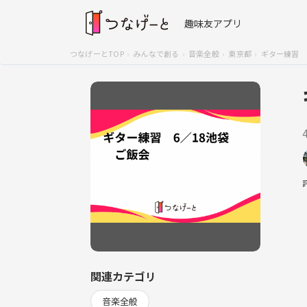
趣味友アプリ
つなげーとTOP
みんなで創る
音楽全般
東京都
ギター練習 
関連カテゴリ
音楽全般