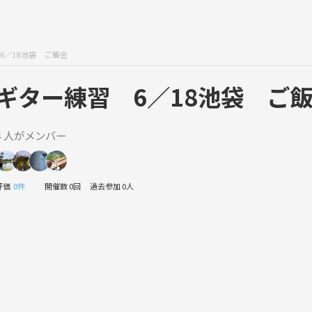
6／18池袋 ご飯会
ギター練習 6／18池袋 ご
4 人がメンバー
評価
0件
開催数 0回
過去参加 0人