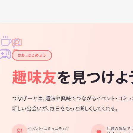
♫
✧
✦
✦
♪
✧
さあ、はじめよう
趣味友
を見つけよ
つなげーとは、趣味や興味でつながるイベント・コミュ
新しい出会いが、毎日をもっと楽しくしてくれる。
イベント・コミュニティが
共通の趣味で