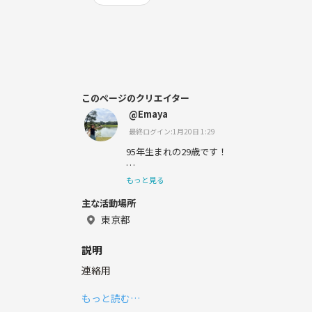
このページのクリエイター
@Emaya
最終ログイン:1月20日 1:29
95年生まれの29歳です！
趣味の合うお友達が欲しくて始めました！
もっと見る
主な活動場所
気が合う方仲良くしてくださるとうれしいです
東京都
説明
★趣味
連絡用
映画(アメコミ、アクション映画が好きです)
もっと読む…
国内・海外旅行