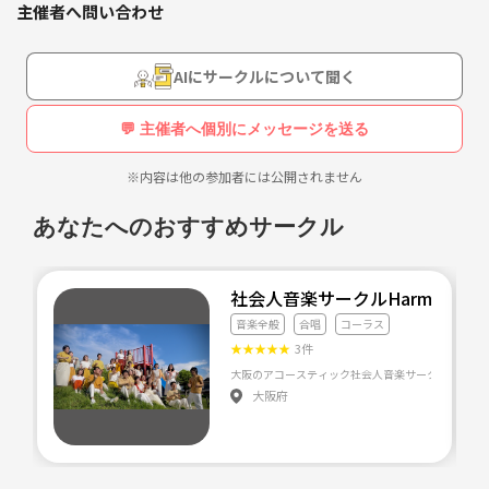
も？！ お気軽にお問い合わせくださいね。
主催者へ問い合わせ
AIにサークルについて聞く
練習場所は白楽サロン（東横線白楽駅より徒歩5分）、毎週金曜日19：3
0～21：30
💬 主催者へ個別にメッセージを送る
大人の部活動！笑いの絶えない、密度の濃い時間を過ごしています。
講師はパワフルソウルシンガーGONZA、見た目はクールながらうちに
※内容は他の参加者には公開されません
秘めた情熱をピアノで語るピアニスト稲野展司です。
あなたへのおすすめサークル
横浜に数多くのゴスペルクワイアはありますが、生ピアノの素晴らしさ
(だってプロだもの！）は抜群！こんな贅沢はほかでは体験できませ
ん！！！
社会人音楽サークルHarmonity
音楽全般
合唱
コーラス
詳しくはこちらをご覧ください。
★
★
★
★
★
3件
http://mmgospel.web.fc2.com/
大阪府
15年夏にはＦＭ横浜・ザブリーズ「街角ベスト5」、新聞折り込み広告
「タウンニュース神奈川区版」で紹介されました。
17年のコンサートはテレビ神奈川「猫のひたいほどワイド」で特集して