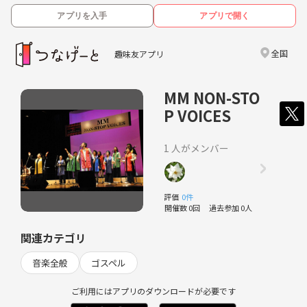
アプリを入手
アプリで開く
全国
趣味友アプリ
MM NON-STO
P VOICES
1 人がメンバー
評価
0件
開催数 0回
過去参加 0人
関連カテゴリ
音楽全般
ゴスペル
ご利用にはアプリのダウンロードが必要です