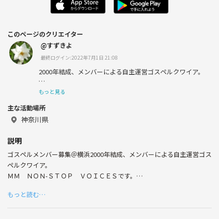
このページのクリエイター
@すずきよ
最終ログイン:2022年7月1日 21:08
2000年結成、メンバーによる自主運営ゴスペルクワイア。
ＭＭ ＮＯＮ-ＳＴＯＰ ＶＯＩＣＥＳです。
もっと見る
主な活動場所
年齢も職業の違いも越えて集まった様々な顔ぶれのメンバ
ーが、好奇心旺盛にフットワークも軽く活動しているコー
神奈川県
ラスグループです。楽譜が読めなくても大丈夫。耳と体で
コツコツと歌を覚えていきます。ゴスペルを歌ってみた
説明
い！音楽が好き！ならば、迷わずぜひご一緒に。
ゴスペルメンバー募集＠横浜2000年結成、メンバーによる自主運営ゴス
ペルクワイア。
ＭＭ ＮＯＮ-ＳＴＯＰ ＶＯＩＣＥＳです。
管理人すずきよは、MMに入ってもうすぐ5年ですが、メー
年齢も職業の違いも越えて集まった様々な顔ぶれのメンバーが、好奇心
ル担当、兼、広報、兼、MC等幅広く活動しています。
もっと読む…
旺盛にフットワークも軽く活動しているコーラスグループです。楽譜が
読めなくても大丈夫。耳と体でコツコツと歌を覚えていきます。ゴスペ
ステージに立って、今まで知らない自分に出会えるか
ルを歌ってみたい！音楽が好き！ならば、迷わずぜひご一緒に。