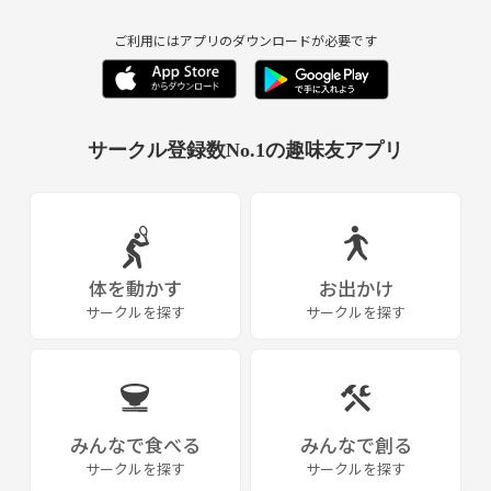
いただきました。
ご利用にはアプリのダウンロードが必要です
youtubeもご覧ください。
メンバー募集
https://www.youtube.com/watch?v=pQL4MIJks40
サークル登録数No.1の趣味友アプリ
コンサートの映像
https://www.youtube.com/watch?v=N06WiL8Xquo
猫のひたいほどワイド
https://www.youtube.com/watch?v=tZwap0fh7lU&feature=youtu.be
スポットライトを浴びて、ハジケたいあなた！
体を動かす
お出かけ
サークルを探す
サークルを探す
無料体験ご希望の方、ご質問がありましたらお気軽にご連絡くださいま
せ。
【サークル設立の想い】
横浜･みなとみらい地区のカルチャースクールでの出会いをきっかけに
みんなで食べる
みんなで創る
設立し、グループとしてメンバー自身で運営しています。
サークルを探す
サークルを探す
講師による歌唱指導を受けながら、メンバー自らもアイデアを出し歌