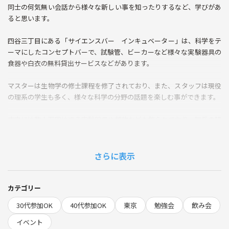
同士の何気無い会話から様々な新しい事を知ったりするなど、学びがあ
ると思います。
四谷三丁目にある「サイエンスバー インキュベーター」は、科学をテ
ーマにしたコンセプトバーで、試験管、ビーカーなど様々な実験器具の
食器や白衣の無料貸出サービスなどがあります。
マスターは生物学の修士課程を修了されており、また、スタッフは現役
の理系の学生も多く、様々な科学の分野の話題を楽しむ事ができます。
店内には数十万円はする実験器具や鉱物なども飾られており、理系の研
究室の様な雰囲気を味わう事ができます。
今回、主催者が2,000円分の割引チケットを保有しているため利用した
さらに表示
いと思います。
当コミュニティのイベントでは、皆様とゆるく楽しみながら学ぶ事がで
カテゴリー
きれば幸いです。
30代参加OK
40代参加OK
東京
勉強会
飲み会
なお、当コミュニティでは、タイトルにも記載の通り、主催者と年代の
イベント