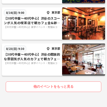
東京都
8/16(日) 9:00
【30代中盤〜40代中心】渋谷のスコー
ンが人気の喫茶店で朝カフェ会&卵か
けご飯がおかわり自由の定食屋でラン
【30代中盤〜40代中心】楽学イベント・勉強会コミ
ュニティ
チ会
東京都
8/23(日) 9:30
【30代中盤〜40代中心】渋谷の開放的
な雰囲気が人気のカフェで朝カフェ会
&おばんざいビッフェが付く定食屋で
【30代中盤〜40代中心】楽学イベント・勉強会コミ
ュニティ
ランチ会
他のイベントをもっと見る