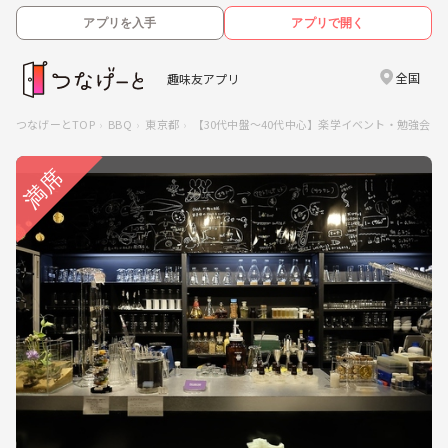
アプリを入手
アプリで開く
全国
趣味友アプリ
つなげーとTOP
BBQ
東京都
【30代中盤〜40代中心】楽学イベント・勉強会コ