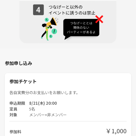
・参加費のお支払いについての詳細、キャンセルポリシーなどは、各イ
ベント毎に設定するため、参加する際にご確認頂く様、お願いします。
なお、参加チケットに設定している参加費はコミュニティ運営費用とさ
せて頂きます。
・イベントの参加者の申込み状況次第では、男女比を調整させて頂く場
合もありますが、ご理解の程、宜しくお願いします。
・イベントにおいて以下の行為を禁止します。禁止行為が発覚した場
参加申し込み
合、当コミュニティからの退会、事務局への連絡、他のイベント主催者
への情報共有等の対応をさせて頂く場合もあります。
○マルチ商法、ネットワークビジネスへの勧誘
参加チケット
○宗教、商品販売等の勧誘・営業目的での参加
○犯罪・暴力行為
各自実費分のお支払いをお願いします。
○セクハラ・ナンパ・異性への過度なアプローチ
申込期限 8/21(木) 20:00
○発言を否定する、暴言など
定員
5名
○他の方が迷惑・不快に感じる行為全般
対象
メンバー+非メンバー
など
￥1,000
・以下の行為、または傾向が見られる参加者も注意、または出入禁止な
参加料