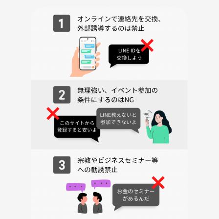
・ワイン
【料金】
チャージ代 600円
他、飲食代を含め、参加者で割りたいと思います。
なお、主催者が割引チケット2,000円分を保有しているため、利用した
いと思います。
注文メニュー次第ではありますが、1人食事1品、ドリンク2杯の場合、
3,000〜3,500円位になると思います。
【備考】
前日8月21日（木）20時の応募締切の時点で、主催者含めて参加者が4名
に満たない場合は中止とさせて頂きます。
【補足・注意事項】
・当コミュニティのイベントの参加者同士でのトラブルにつきまして
は、当コミュニティでは一切負いかねますので、予めご了承ください。