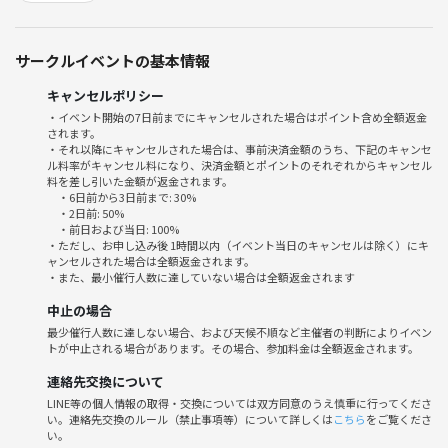
近い「30代中盤〜40代」の参加者が中心となる事を想定して運営してお
りますが、年齢に縛りは無いため、この点にご理解頂ける方であれば、
特に参加における年齢制限はありません。
サークルイベントの基本情報
【お店】
キャンセルポリシー
サイエンスバー インキュベータ
・イベント開始の7日前までにキャンセルされた場合はポイント含め全額返金
されます。
https://tabelog.com/tokyo/A1309/A130903/13171266/
・それ以降にキャンセルされた場合は、事前決済金額のうち、下記のキャンセ
ル料率がキャンセル料になり、決済金額とポイントのそれぞれからキャンセル
【タイムスケジュール】
料を差し引いた金額が返金されます。
・6日前から3日前まで: 30%
18:00 お店に直接集合
・2日前: 50%
18:00〜20:00 飲食しながらマスター、スタッフと会話
・前日および当日: 100%
・ただし、お申し込み後 1時間以内（イベント当日のキャンセルは除く）にキ
20:00 解散
ャンセルされた場合は全額返金されます。
・また、最小催行人数に達していない場合は全額返金されます
滞在時間は混雑状況にもよるため、目安となります。
中止の場合
最少催行人数に達しない場合、および天候不順など主催者の判断によりイベン
【メニュー】
トが中止される場合があります。その場合、参加料金は全額返金されます。
・無水カレー
・アルコールランプで温めるチーズフォンデュ
連絡先交換について
・ソーセージカレードリア
LINE等の個人情報の取得・交換については双方同意のうえ慎重に行ってくださ
い。連絡先交換のルール（禁止事項等）について詳しくは
こちら
をご覧くださ
・ビーカーやフラスコで提供される各種カクテル
い。
カケンヒ、リチウム、GFP、ノーベル、グラビティなど