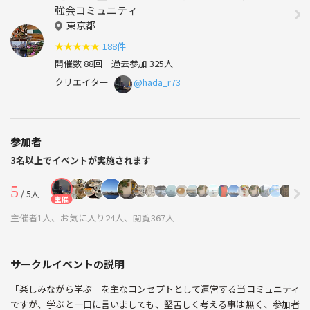
強会コミュニティ
東京都
★
★
★
★
★
188件
開催数 88回
過去参加 325人
クリエイター
@hada_r73
参加者
3名以上でイベントが実施されます
5
/ 5人
主催
主催者1人、お気に入り24人、閲覧367人
サークルイベントの説明
「楽しみながら学ぶ」を主なコンセプトとして運営する当コミュニティ
ですが、学ぶと一口に言いましても、堅苦しく考える事は無く、参加者