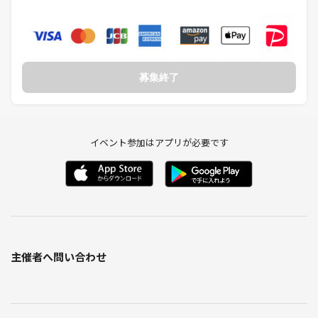
どの処置をさせて頂く場合があります。
○遅刻・ドタキャン・申込後のキャンセルが多い
○連絡無しで不参加
○他の予定と重なっているにも関わらず、参加表明をしておき、後から
他の予定を優先するためにキャンセル
募集終了
◯初対面の人に対してすぐにタメ口、質問が過度に多いなど、馴れ馴れ
しい、距離が近すぎると思われる接し方をする
○参加費設定の詳細についてしつこく確認をする
○イベント毎に定めている参加費・実費、キャンセル料を払わない
イベント参加はアプリが必要です
○メッセージ、コメントなどで不適切な対応・内容が見られる
○他の参加者からの評判がよくない
など
主催者へ問い合わせ