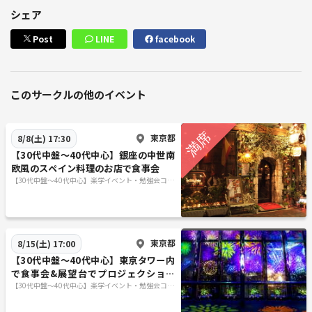
シェア
Post
LINE
facebook
このサークルの他のイベント
東京都
8/8(土) 17:30
【30代中盤〜40代中心】銀座の中世南
欧風のスペイン料理のお店で食事会
【30代中盤〜40代中心】楽学イベント・勉強会コミ
ュニティ
東京都
8/15(土) 17:00
【30代中盤〜40代中心】東京タワー内
で食事会&展望台でプロジェクション
マッピング見学
【30代中盤〜40代中心】楽学イベント・勉強会コミ
ュニティ